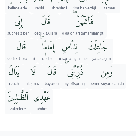
kelimelerle
Rabbi
İbrahim'i
imtihan ettiği;
zaman
فَأَتَمَّهُنَّ ۖ
قَالَ
إِنِّى
şüphesiz ben
(Allah) dedi ki
o da onları tamamlamıştı
جَاعِلُكَ
لِلنَّاسِ
إِمَامًۭا ۖ
قَالَ
(İbrahim) dedi ki
önder
insanlar için
seni yapacağım
وَمِن
ذُرِّيَّتِى ۖ
قَالَ
لَا
يَنَالُ
reach
ulaşmaz
buyurdu
my offspring
benim soyumdan da
عَهْدِى
ٱلظَّـٰلِمِينَ
zalimlere
ahdim