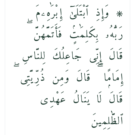
۞ وَإِذِ ٱبْتَلَىٰٓ إِبْرَٰهِۦمَ
رَبُّهُۥ بِكَلِمَٰتٍۢ فَأَتَمَّهُنَّ ۖ
قَالَ إِنِّى جَاعِلُكَ لِلنَّاسِ
إِمَامًۭا ۖ قَالَ وَمِن ذُرِّيَّتِى ۖ
قَالَ لَا يَنَالُ عَهْدِى
ٱلظَّٰلِمِينَ