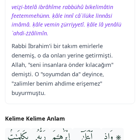
veiẕi-btelâ ibrâhîme rabbühû bikelimâtin
feetemmehünn. ḳâle innî câ`ilüke linnâsi
imâmâ. ḳâle vemin ẕürriyyetî. ḳâle lâ yenâlü
`ahdi-żżâlimîn.
Rabbi İbrahim'i bir takım emirlerle
denemiş, o da onları yerine getirmişti.
Allah, "seni insanlara önder kılacağım"
demişti. O "soyumdan da" deyince,
"zalimler benim ahdime erişemez"
buyurmuştu.
Kelime Kelime Anlam
۞ وَإِذِ
ٱبْتَلَىٰٓ
إِبْرَٰهِـۧمَ
رَبُّهُۥ
بِكَلِمَـٰتٍۢ