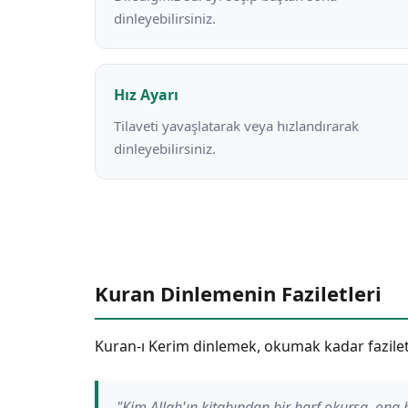
dinleyebilirsiniz.
Hız Ayarı
Tilaveti yavaşlatarak veya hızlandırarak
dinleyebilirsiniz.
Kuran Dinlemenin Faziletleri
Kuran-ı Kerim dinlemek, okumak kadar faziletli
"Kim Allah'ın kitabından bir harf okursa, ona b