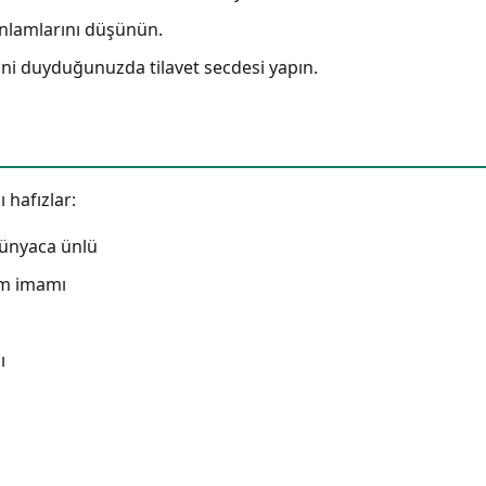
anlamlarını düşünün.
ni duyduğunuzda tilavet secdesi yapın.
 hafızlar:
 dünyaca ünlü
am imamı
ı