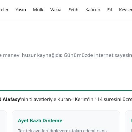
reler
Yasin
Mülk
Vakıa
Fetih
Kafirun
Fil
Kevse
ve manevi huzur kaynağıdır. Günümüzde internet sayesin
 Alafasy
'nin tilavetleriyle Kuran-ı Kerim'in 114 suresini ücre
Ayet Bazlı Dinleme
Tek tek ayetleri dinleyerek takip edebilirsiniz.