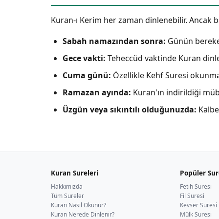
Kuran-ı Kerim her zaman dinlenebilir. Ancak baz
Sabah namazından sonra:
Günün bereketl
Gece vakti:
Teheccüd vaktinde Kuran dinle
Cuma günü:
Özellikle Kehf Suresi okunma
Ramazan ayında:
Kuran'ın indirildiği mü
Üzgün veya sıkıntılı olduğunuzda:
Kalbe 
Kuran Sureleri
Popüler Sur
Hakkımızda
Fetih Suresi
Tüm Sureler
Fil Suresi
Kuran Nasıl Okunur?
Kevser Suresi
Kuran Nerede Dinlenir?
Mülk Suresi