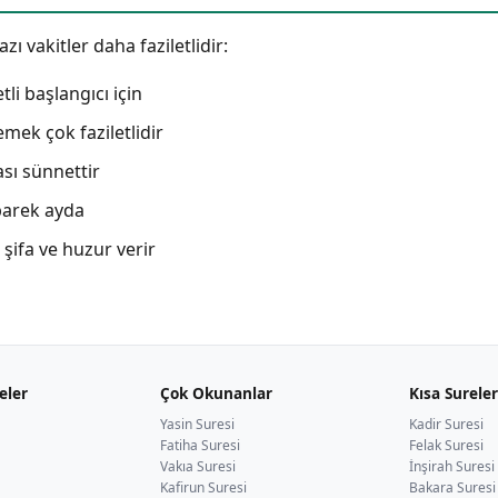
ı vakitler daha faziletlidir:
i başlangıcı için
mek çok faziletlidir
sı sünnettir
barek ayda
şifa ve huzur verir
eler
Çok Okunanlar
Kısa Sureler
Yasin Suresi
Kadir Suresi
Fatiha Suresi
Felak Suresi
Vakıa Suresi
İnşirah Suresi
Kafirun Suresi
Bakara Suresi