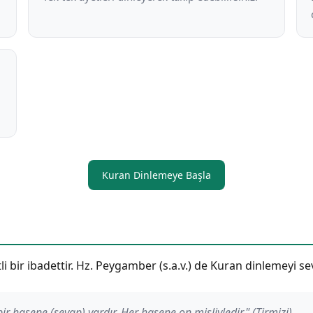
Kuran Dinlemeye Başla
 bir ibadettir. Hz. Peygamber (s.a.v.) de Kuran dinlemeyi se
ir hasene (sevap) vardır. Her hasene on misliyledir." (Tirmizi)