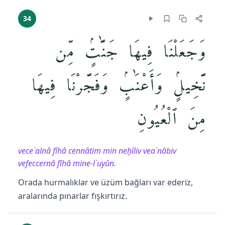
34
وَجَعَلْنَا فِيهَا جَنَّٰتٍۢ مِّن
نَّخِيلٍۢ وَأَعْنَٰبٍۢ وَفَجَّرْنَا فِيهَا
مِنَ ٱلْعُيُونِ
vece`alnâ fîhâ cennâtim min neḫîliv vea`nâbiv
vefeccernâ fîhâ mine-l`uyûn.
Orada hurmalıklar ve üzüm bağları var ederiz,
aralarında pınarlar fışkırtırız.