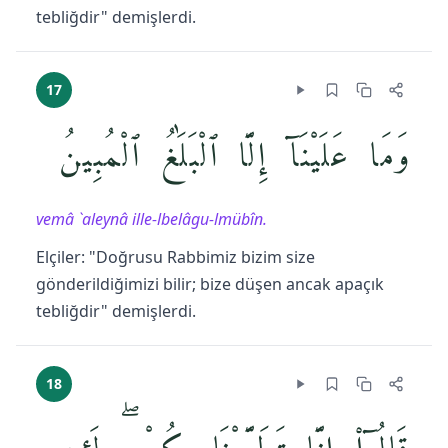
tebliğdir" demişlerdi.
17
وَمَا عَلَيْنَآ إِلَّا ٱلْبَلَٰغُ ٱلْمُبِينُ
vemâ `aleynâ ille-lbelâgu-lmübîn.
Elçiler: "Doğrusu Rabbimiz bizim size
gönderildiğimizi bilir; bize düşen ancak apaçık
tebliğdir" demişlerdi.
18