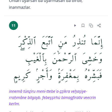
Onları uyarsan da uyarmasan da birdir,
inanmazlar.
11
إِنَّمَا تُنذِرُ مَنِ ٱتَّبَعَ ٱلذِّكْرَ
وَخَشِىَ ٱلرَّحْمَٰنَ بِٱلْغَيْبِ ۖ
فَبَشِّرْهُ بِمَغْفِرَةٍۢ وَأَجْرٍۢ كَرِيمٍ
innemâ tünẕiru meni-ttebe`a-ẕẕikra veḫaşiye-
rraḥmâne bilgayb. febeşşirhü bimagfirativ veecrin
kerîm.