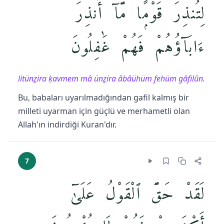
لِتُنذِرَ قَوْمًۭا مَّآ أُنذِرَ
ءَابَآؤُهُمْ فَهُمْ غَٰفِلُونَ
litünẕira ḳavmem mâ ünẕira âbâühüm fehüm gâfilûn.
Bu, babaları uyarılmadığından gafil kalmış bir
milleti uyarman için güçlü ve merhametli olan
Allah'ın indirdiği Kuran'dır.
7
لَقَدْ حَقَّ ٱلْقَوْلُ عَلَىٰٓ