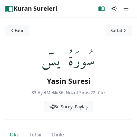
Kuran Sureleri
Fatır
Saffat
سُورَةُ يسٓ
Yasin Suresi
83 Ayet
Mekki
36. Nüzul Sırası
22. Cüz
Bu Sureyi Paylaş
Oku
Tefsir
Dinle