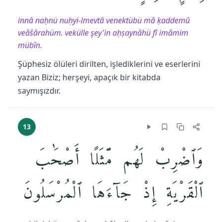
innâ naḥnü nuḥyi-lmevtâ venektübü mâ ḳaddemû
veâŝârahüm. vekülle şey'in aḥṣaynâhü fî imâmim
mübîn.
Şüphesiz ölüleri dirilten, işlediklerini ve eserlerini
yazan Biziz; herşeyi, apaçık bir kitabda
saymışızdır.
13
وَٱضْرِبْ لَهُم مَّثَلًا أَصْحَٰبَ
ٱلْقَرْيَةِ إِذْ جَآءَهَا ٱلْمُرْسَلُونَ