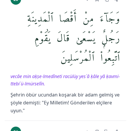
وَجَآءَ مِنْ أَقْصَا ٱلْمَدِينَةِ
رَجُلٌۭ يَسْعَىٰ قَالَ يَٰقَوْمِ
ٱتَّبِعُوا۟ ٱلْمُرْسَلِينَ
vecâe min aḳṣe-lmedîneti racülüy yes`â ḳâle yâ ḳavmi-
ttebi`ü-lmürselîn.
Şehrin öbür ucundan koşarak bir adam gelmiş ve
şöyle demişti: "Ey Milletim! Gönderilen elçilere
uyun."