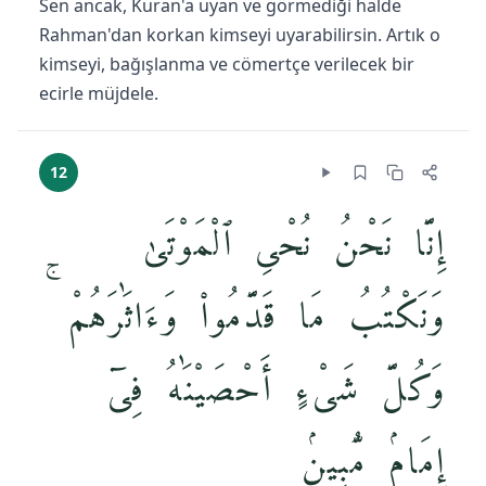
Sen ancak, Kuran'a uyan ve görmediği halde
Rahman'dan korkan kimseyi uyarabilirsin. Artık o
kimseyi, bağışlanma ve cömertçe verilecek bir
ecirle müjdele.
12
إِنَّا نَحْنُ نُحْىِ ٱلْمَوْتَىٰ
وَنَكْتُبُ مَا قَدَّمُوا۟ وَءَاثَٰرَهُمْ ۚ
وَكُلَّ شَىْءٍ أَحْصَيْنَٰهُ فِىٓ
إِمَامٍۢ مُّبِينٍۢ