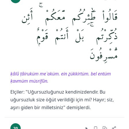
قَالُوا۟ طَٰٓئِرُكُم مَّعَكُمْ ۚ أَئِن
ذُكِّرْتُم ۚ بَلْ أَنتُمْ قَوْمٌۭ
مُّسْرِفُونَ
ḳâlû ṭâiruküm me`aküm. ein ẕükkirtüm. bel entüm
ḳavmüm müsrifûn.
Elçiler: "Uğursuzluğunuz kendinizdendir. Bu
uğursuzluk size öğüt verildiği için mi? Hayır; siz,
aşırı giden bir milletsiniz" demişlerdi.
20