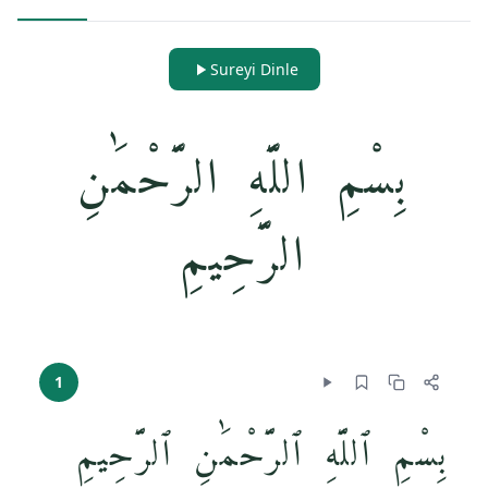
Sureyi Dinle
بِسْمِ اللَّهِ الرَّحْمَٰنِ
الرَّحِيمِ
1
بِسْمِ ٱللَّهِ ٱلرَّحْمَٰنِ ٱلرَّحِيمِ