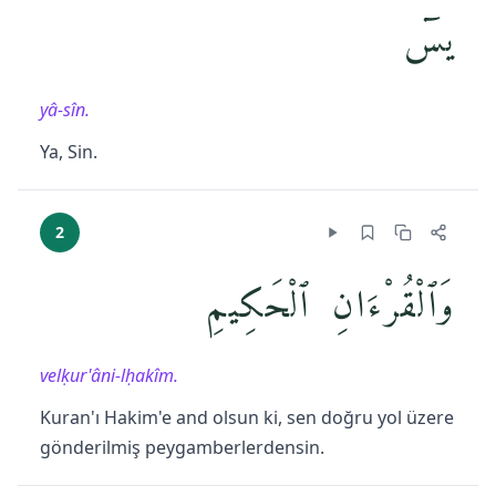
يسٓ
yâ-sîn.
Ya, Sin.
2
وَٱلْقُرْءَانِ ٱلْحَكِيمِ
velḳur'âni-lḥakîm.
Kuran'ı Hakim'e and olsun ki, sen doğru yol üzere
gönderilmiş peygamberlerdensin.