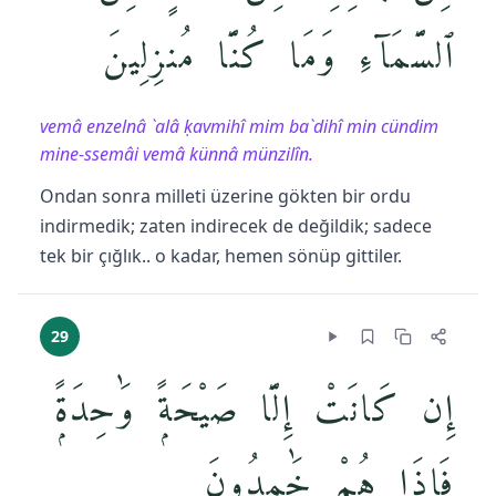
ٱلسَّمَآءِ وَمَا كُنَّا مُنزِلِينَ
vemâ enzelnâ `alâ ḳavmihî mim ba`dihî min cündim
mine-ssemâi vemâ künnâ münzilîn.
Ondan sonra milleti üzerine gökten bir ordu
indirmedik; zaten indirecek de değildik; sadece
tek bir çığlık.. o kadar, hemen sönüp gittiler.
29
إِن كَانَتْ إِلَّا صَيْحَةًۭ وَٰحِدَةًۭ
فَإِذَا هُمْ خَٰمِدُونَ