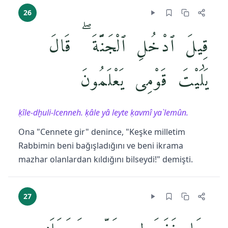
26
قِيلَ ٱدْخُلِ ٱلْجَنَّةَ ۖ قَالَ
يَٰلَيْتَ قَوْمِى يَعْلَمُونَ
ḳîle-dḫuli-lcenneh. ḳâle yâ leyte ḳavmî ya`lemûn.
Ona "Cennete gir" denince, "Keşke milletim
Rabbimin beni bağışladığını ve beni ikrama
mazhar olanlardan kıldığını bilseydi!" demişti.
27