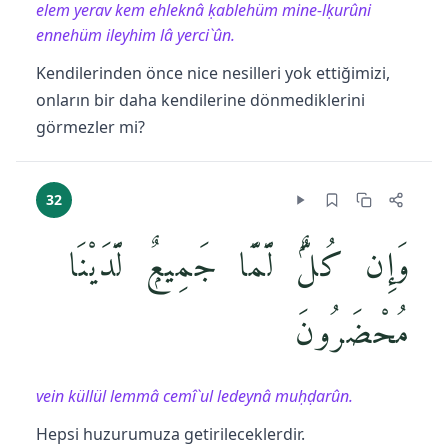
elem yerav kem ehleknâ ḳablehüm mine-lḳurûni
ennehüm ileyhim lâ yerci`ûn.
Kendilerinden önce nice nesilleri yok ettiğimizi,
onların bir daha kendilerine dönmediklerini
görmezler mi?
32
وَإِن كُلٌّۭ لَّمَّا جَمِيعٌۭ لَّدَيْنَا
مُحْضَرُونَ
vein küllül lemmâ cemî`ul ledeynâ muḥḍarûn.
Hepsi huzurumuza getirileceklerdir.