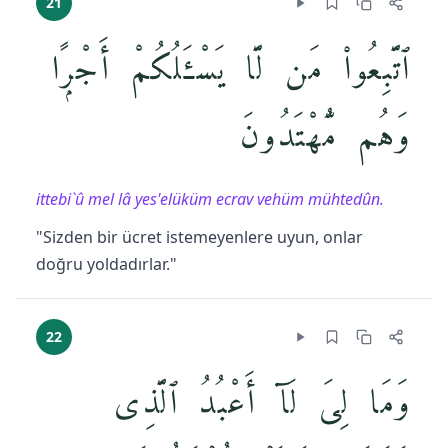
21
ٱتَّبِعُوا۟ مَن لَّا يَسْـَٔلُكُمْ أَجْرًۭا
وَهُم مُّهْتَدُونَ
ittebi`û mel lâ yes'elüküm ecrav vehüm mühtedûn.
"Sizden bir ücret istemeyenlere uyun, onlar
doğru yoldadırlar."
22
وَمَا لِىَ لَآ أَعْبُدُ ٱلَّذِى