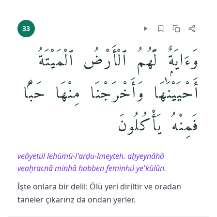
33
وَءَايَةٌۭ لَّهُمُ ٱلْأَرْضُ ٱلْمَيْتَةُ
أَحْيَيْنَٰهَا وَأَخْرَجْنَا مِنْهَا حَبًّۭا
فَمِنْهُ يَأْكُلُونَ
veâyetül lehümü-l'arḍu-lmeyteh. aḥyeynâhâ
veaḫracnâ minhâ ḥabben feminhü ye'külûn.
İşte onlara bir delil: Ölü yeri diriltir ve oradan
taneler çıkarırız da ondan yerler.