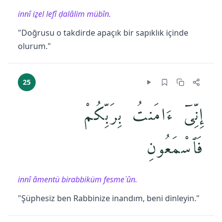
innî iẕel lefî ḍalâlim mübîn.
"Doğrusu o takdirde apaçık bir sapıklık içinde
olurum."
25
إِنِّىٓ ءَامَنتُ بِرَبِّكُمْ
فَٱسْمَعُونِ
innî âmentü birabbiküm fesme`ûn.
"Şüphesiz ben Rabbinize inandım, beni dinleyin."