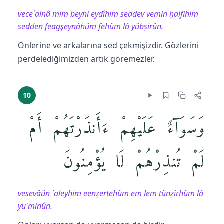
vece`alnâ mim beyni eydîhim seddev vemin ḫalfihim
sedden feagşeynâhüm fehüm lâ yübṣirûn.
Önlerine ve arkalarına sed çekmişizdir. Gözlerini
perdelediğimizden artık göremezler.
10
وَسَوَآءٌ عَلَيْهِمْ ءَأَنذَرْتَهُمْ أَمْ
لَمْ تُنذِرْهُمْ لَا يُؤْمِنُونَ
vesevâün `aleyhim eenẕertehüm em lem tünẕirhüm lâ
yü'minûn.