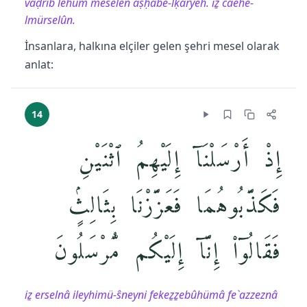
vaḍrib lehüm meŝelen aṣḥâbe-lḳaryeh. iẕ câehe-
lmürselûn.
İnsanlara, halkına elçiler gelen şehri mesel olarak
anlat:
14
إِذْ أَرْسَلْنَآ إِلَيْهِمُ ٱثْنَيْنِ
فَكَذَّبُوهُمَا فَعَزَّزْنَا بِثَالِثٍۢ
فَقَالُوٓا۟ إِنَّآ إِلَيْكُم مُّرْسَلُونَ
iẕ erselnâ ileyhimü-ŝneyni fekeẕẕebûhümâ fe`azzeznâ