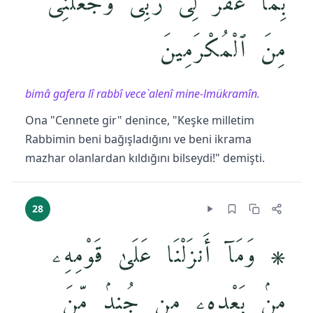
بِمَا غَفَرَ لِى رَبِّى وَجَعَلَنِى
مِنَ ٱلْمُكْرَمِينَ
bimâ gafera lî rabbî vece`alenî mine-lmükramîn.
Ona "Cennete gir" denince, "Keşke milletim
Rabbimin beni bağışladığını ve beni ikrama
mazhar olanlardan kıldığını bilseydi!" demişti.
28
۞ وَمَآ أَنزَلْنَا عَلَىٰ قَوْمِهِۦ
مِنۢ بَعْدِهِۦ مِن جُندٍۢ مِّنَ