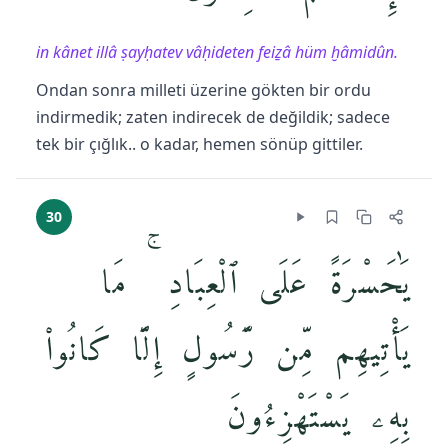
in kânet illâ ṣayḥatev vâḥideten feiẕâ hüm ḫâmidûn.
Ondan sonra milleti üzerine gökten bir ordu
indirmedik; zaten indirecek de değildik; sadece
tek bir çığlık.. o kadar, hemen sönüp gittiler.
30
يَٰحَسْرَةً عَلَى ٱلْعِبَادِ ۚ مَا
يَأْتِيهِم مِّن رَّسُولٍ إِلَّا كَانُوا۟
بِهِۦ يَسْتَهْزِءُونَ