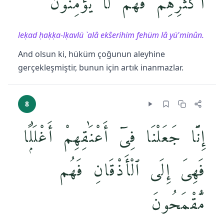
أَكْثَرِهِمْ فَهُمْ لَا يُؤْمِنُونَ
leḳad ḥaḳḳa-lḳavlü `alâ ekŝerihim fehüm lâ yü'minûn.
And olsun ki, hüküm çoğunun aleyhine
gerçekleşmiştir, bunun için artık inanmazlar.
8
إِنَّا جَعَلْنَا فِىٓ أَعْنَٰقِهِمْ أَغْلَٰلًۭا
فَهِىَ إِلَى ٱلْأَذْقَانِ فَهُم
مُّقْمَحُونَ