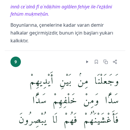
innâ ce`alnâ fî a`nâḳihim aglâlen fehiye ile-l'eẕḳâni
fehüm muḳmeḥûn.
Boyunlarına, çenelerine kadar varan demir
halkalar geçirmişizdir, bunun için başları yukarı
kalkıktır.
9
وَجَعَلْنَا مِنۢ بَيْنِ أَيْدِيهِمْ
سَدًّۭا وَمِنْ خَلْفِهِمْ سَدًّۭا
فَأَغْشَيْنَٰهُمْ فَهُمْ لَا يُبْصِرُونَ