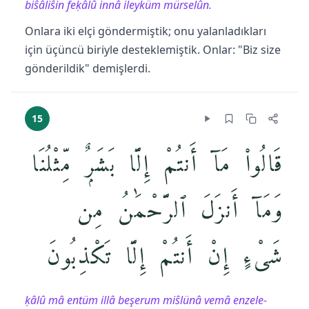
biŝâliŝin feḳâlû innâ ileyküm mürselûn.
Onlara iki elçi göndermiştik; onu yalanladıkları
için üçüncü biriyle desteklemiştik. Onlar: "Biz size
gönderildik" demişlerdi.
15
قَالُوا۟ مَآ أَنتُمْ إِلَّا بَشَرٌۭ مِّثْلُنَا
وَمَآ أَنزَلَ ٱلرَّحْمَٰنُ مِن
شَىْءٍ إِنْ أَنتُمْ إِلَّا تَكْذِبُونَ
ḳâlû mâ entüm illâ beşerum miŝlünâ vemâ enzele-