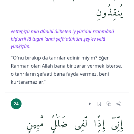
يُنقِذُونِ
eetteḫiẕü min dûnihî âliheten iy yüridni-rraḥmânü
biḍurril lâ tugni `annî şefâ`atühüm şey'ev velâ
yünḳiẕûn.
"O'nu bırakıp da tanrılar edinir miyim? Eğer
Rahman olan Allah bana bir zarar vermek isterse,
o tanrıların şefaati bana fayda vermez, beni
kurtaramazlar."
24
إِنِّىٓ إِذًۭا لَّفِى ضَلَٰلٍۢ مُّبِينٍ