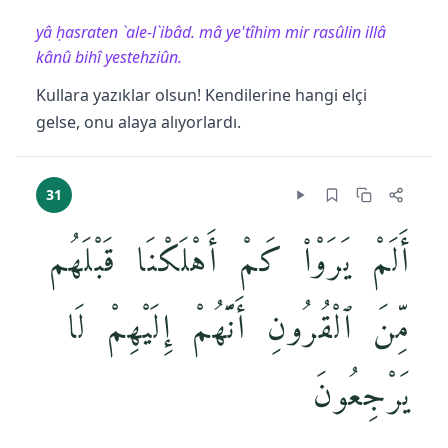
yâ ḥasraten `ale-l`ibâd. mâ ye'tîhim mir rasûlin illâ
kânû bihî yestehziûn.
Kullara yazıklar olsun! Kendilerine hangi elçi
gelse, onu alaya alıyorlardı.
31
أَلَمْ يَرَوْا۟ كَمْ أَهْلَكْنَا قَبْلَهُم
مِّنَ ٱلْقُرُونِ أَنَّهُمْ إِلَيْهِمْ لَا
يَرْجِعُونَ