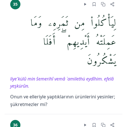
35
لِيَأْكُلُوا۟ مِن ثَمَرِهِۦ وَمَا
عَمِلَتْهُ أَيْدِيهِمْ ۖ أَفَلَا
يَشْكُرُونَ
liye'külû min ŝemerihî vemâ `amilethü eydîhim. efelâ
yeşkürûn.
Onun ve elleriyle yaptıklarının ürünlerini yesinler;
şükretmezler mi?
36