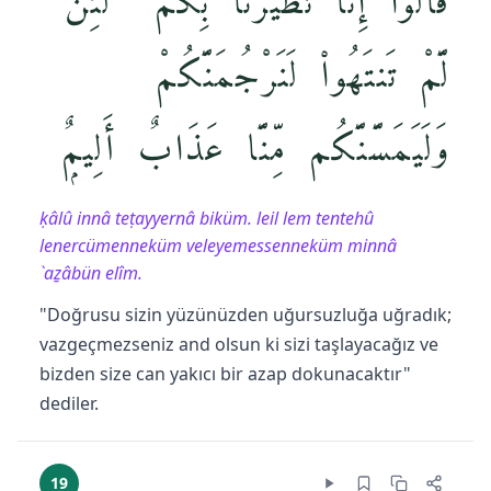
قَالُوٓا۟ إِنَّا تَطَيَّرْنَا بِكُمْ ۖ لَئِن
لَّمْ تَنتَهُوا۟ لَنَرْجُمَنَّكُمْ
وَلَيَمَسَّنَّكُم مِّنَّا عَذَابٌ أَلِيمٌۭ
ḳâlû innâ teṭayyernâ biküm. leil lem tentehû
lenercümenneküm veleyemessenneküm minnâ
`aẕâbün elîm.
"Doğrusu sizin yüzünüzden uğursuzluğa uğradık;
vazgeçmezseniz and olsun ki sizi taşlayacağız ve
bizden size can yakıcı bir azap dokunacaktır"
dediler.
19