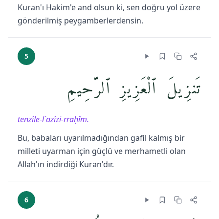
Kuran'ı Hakim'e and olsun ki, sen doğru yol üzere
gönderilmiş peygamberlerdensin.
5
تَنزِيلَ ٱلْعَزِيزِ ٱلرَّحِيمِ
tenzîle-l`azîzi-rraḥîm.
Bu, babaları uyarılmadığından gafil kalmış bir
milleti uyarman için güçlü ve merhametli olan
Allah'ın indirdiği Kuran'dır.
6