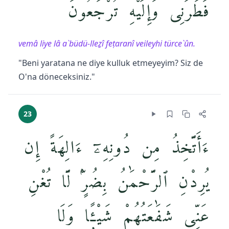
فَطَرَنِى وَإِلَيْهِ تُرْجَعُونَ
vemâ liye lâ a`büdü-lleẕî feṭaranî veileyhi türce`ûn.
"Beni yaratana ne diye kulluk etmeyeyim? Siz de
O'na döneceksiniz."
23
ءَأَتَّخِذُ مِن دُونِهِۦٓ ءَالِهَةً إِن
يُرِدْنِ ٱلرَّحْمَٰنُ بِضُرٍّۢ لَّا تُغْنِ
عَنِّى شَفَٰعَتُهُمْ شَيْـًۭٔا وَلَا