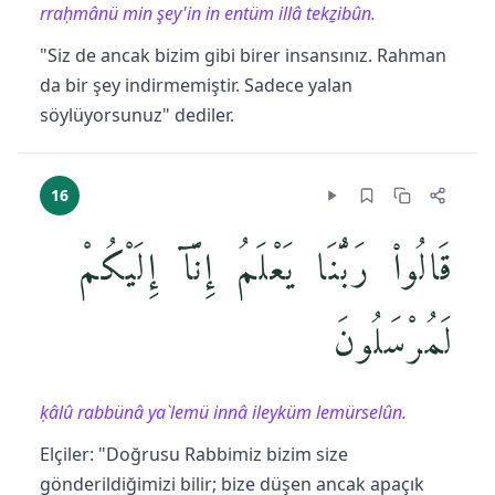
rraḥmânü min şey'in in entüm illâ tekẕibûn.
"Siz de ancak bizim gibi birer insansınız. Rahman
da bir şey indirmemiştir. Sadece yalan
söylüyorsunuz" dediler.
16
قَالُوا۟ رَبُّنَا يَعْلَمُ إِنَّآ إِلَيْكُمْ
لَمُرْسَلُونَ
ḳâlû rabbünâ ya`lemü innâ ileyküm lemürselûn.
Elçiler: "Doğrusu Rabbimiz bizim size
gönderildiğimizi bilir; bize düşen ancak apaçık