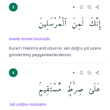
3
إِنَّكَ لَمِنَ ٱلْمُرْسَلِينَ
inneke lemine-lmürselîn.
Kuran'ı Hakim'e and olsun ki, sen doğru yol üzere
gönderilmiş peygamberlerdensin.
4
عَلَىٰ صِرَٰطٍۢ مُّسْتَقِيمٍۢ
`alâ ṣirâṭim müsteḳîm.