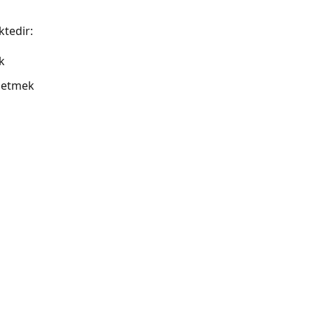
ktedir:
k
ydetmek