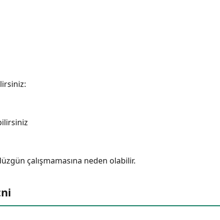
irsiniz:
lirsiniz
 düzgün çalışmamasına neden olabilir.
ni