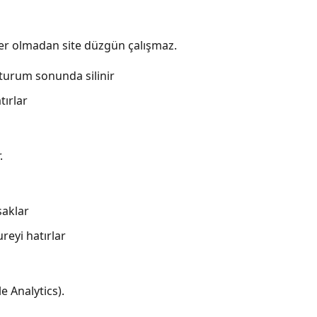
ezler olmadan site düzgün çalışmaz.
turum sonunda silinir
tırlar
.
saklar
eyi hatırlar
le Analytics).