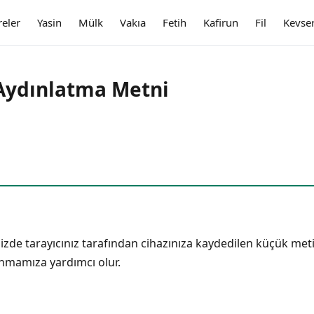
reler
Yasin
Mülk
Vakıa
Fetih
Kafirun
Fil
Kevse
 Aydınlatma Metni
nizde tarayıcınız tarafından cihazınıza kaydedilen küçük metin 
unmamıza yardımcı olur.