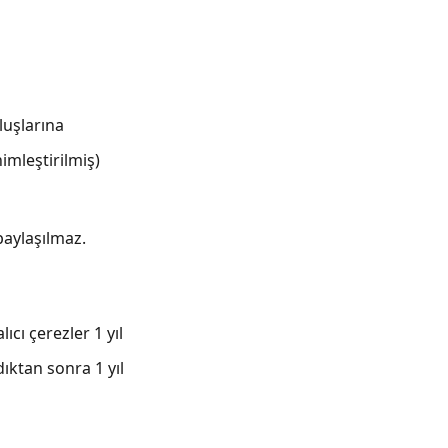
luşlarına
imleştirilmiş)
paylaşılmaz.
cı çerezler 1 yıl
ıktan sonra 1 yıl