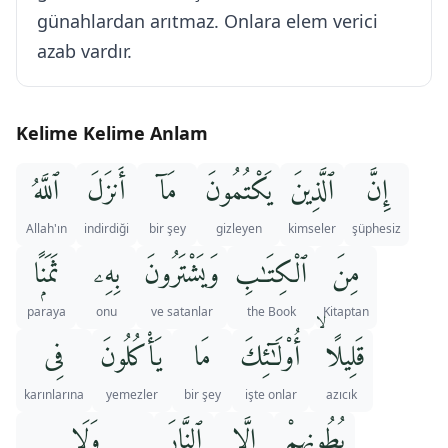
günahlardan arıtmaz. Onlara elem verici
azab vardır.
Kelime Kelime Anlam
إِنَّ
ٱلَّذِينَ
يَكْتُمُونَ
مَآ
أَنزَلَ
ٱللَّهُ
Allah'ın
indirdiği
bir şey
gizleyen
kimseler
şüphesiz
مِنَ
ٱلْكِتَـٰبِ
وَيَشْتَرُونَ
بِهِۦ
ثَمَنًۭا
paraya
onu
ve satanlar
the Book
Kitaptan
قَلِيلًا ۙ
أُو۟لَـٰٓئِكَ
مَا
يَأْكُلُونَ
فِى
karınlarına
yemezler
bir şey
işte onlar
azıcık
بُطُونِهِمْ
إِلَّا
ٱلنَّارَ
وَلَا