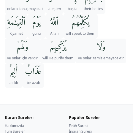
onlara konuşmayacak
ateşten
başka
their bellies
يُكَلِّمُهُمُ
ٱللَّهُ
يَوْمَ
ٱلْقِيَـٰمَةِ
Kıyamet
günü
Allah
will speak to them
وَلَا
يُزَكِّيهِمْ
وَلَهُمْ
ve onlar için vardır
will He purify them
ve onları temizlemeyecektir
عَذَابٌ
أَلِيمٌ
acıklı
bir azab
Kuran Sureleri
Popüler Sureler
Hakkımızda
Fetih Suresi
Tüm Sureler
İnşirah Suresi