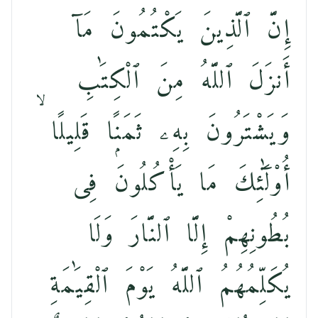
إِنَّ ٱلَّذِينَ يَكْتُمُونَ مَآ
أَنزَلَ ٱللَّهُ مِنَ ٱلْكِتَٰبِ
وَيَشْتَرُونَ بِهِۦ ثَمَنًۭا قَلِيلًا ۙ
أُو۟لَٰٓئِكَ مَا يَأْكُلُونَ فِى
بُطُونِهِمْ إِلَّا ٱلنَّارَ وَلَا
يُكَلِّمُهُمُ ٱللَّهُ يَوْمَ ٱلْقِيَٰمَةِ