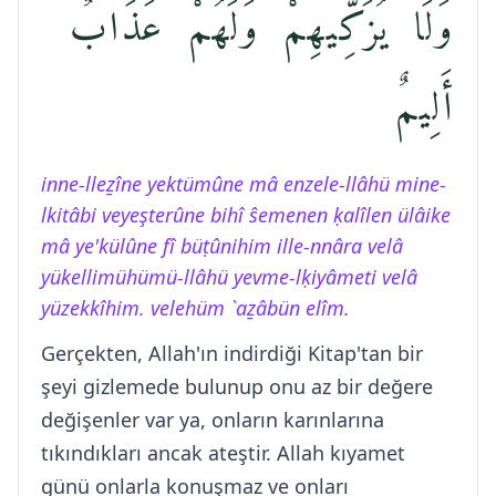
وَلَا يُزَكِّيهِمْ وَلَهُمْ عَذَابٌ
أَلِيمٌ
inne-lleẕîne yektümûne mâ enzele-llâhü mine-
lkitâbi veyeşterûne bihî ŝemenen ḳalîlen ülâike
mâ ye'külûne fî büṭûnihim ille-nnâra velâ
yükellimühümü-llâhü yevme-lḳiyâmeti velâ
yüzekkîhim. velehüm `aẕâbün elîm.
Gerçekten, Allah'ın indirdiği Kitap'tan bir
şeyi gizlemede bulunup onu az bir değere
değişenler var ya, onların karınlarına
tıkındıkları ancak ateştir. Allah kıyamet
günü onlarla konuşmaz ve onları