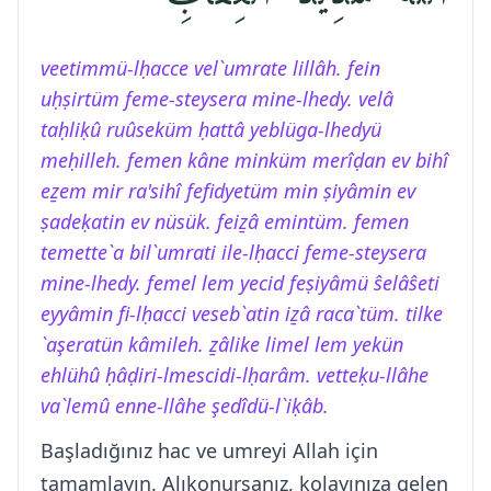
veetimmü-lḥacce vel`umrate lillâh. fein
uḥṣirtüm feme-steysera mine-lhedy. velâ
taḥliḳû ruûseküm ḥattâ yeblüga-lhedyü
meḥilleh. femen kâne minküm merîḍan ev bihî
eẕem mir ra'sihî fefidyetüm min ṣiyâmin ev
ṣadeḳatin ev nüsük. feiẕâ emintüm. femen
temette`a bil`umrati ile-lḥacci feme-steysera
mine-lhedy. femel lem yecid feṣiyâmü ŝelâŝeti
eyyâmin fi-lḥacci veseb`atin iẕâ raca`tüm. tilke
`aşeratün kâmileh. ẕâlike limel lem yekün
ehlühû ḥâḍiri-lmescidi-lḥarâm. vetteḳu-llâhe
va`lemû enne-llâhe şedîdü-l`iḳâb.
Başladığınız hac ve umreyi Allah için
tamamlayın. Alıkonursanız, kolayınıza gelen