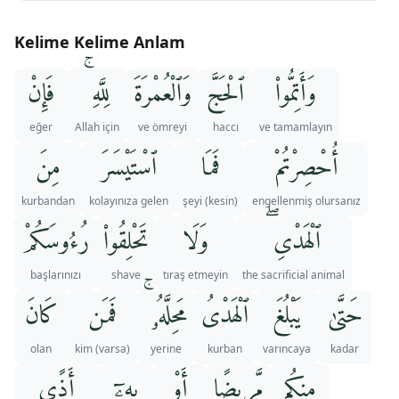
Kelime Kelime Anlam
وَأَتِمُّوا۟
ٱلْحَجَّ
وَٱلْعُمْرَةَ
لِلَّهِ ۚ
فَإِنْ
eğer
Allah için
ve ömreyi
haccı
ve tamamlayın
أُحْصِرْتُمْ
فَمَا
ٱسْتَيْسَرَ
مِنَ
kurbandan
kolayınıza gelen
şeyi (kesin)
engellenmiş olursanız
ٱلْهَدْىِ ۖ
وَلَا
تَحْلِقُوا۟
رُءُوسَكُمْ
başlarınızı
shave
tıraş etmeyin
the sacrificial animal
حَتَّىٰ
يَبْلُغَ
ٱلْهَدْىُ
مَحِلَّهُۥ ۚ
فَمَن
كَانَ
olan
kim (varsa)
yerine
kurban
varıncaya
kadar
مِنكُم
مَّرِيضًا
أَوْ
بِهِۦٓ
أَذًۭى