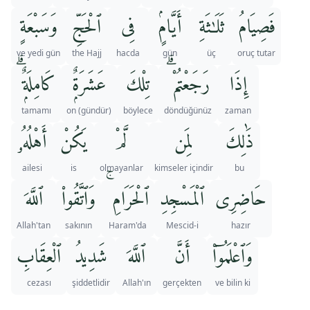
فَصِيَامُ
ثَلَـٰثَةِ
أَيَّامٍۢ
فِى
ٱلْحَجِّ
وَسَبْعَةٍ
ve yedi gün
the Hajj
hacda
gün
üç
oruç tutar
إِذَا
رَجَعْتُمْ ۗ
تِلْكَ
عَشَرَةٌۭ
كَامِلَةٌۭ ۗ
tamamı
on (gündür)
böylece
döndüğünüz
zaman
ذَٰلِكَ
لِمَن
لَّمْ
يَكُنْ
أَهْلُهُۥ
ailesi
is
olmayanlar
kimseler içindir
bu
حَاضِرِى
ٱلْمَسْجِدِ
ٱلْحَرَامِ ۚ
وَٱتَّقُوا۟
ٱللَّهَ
Allah'tan
sakının
Haram'da
Mescid-i
hazır
وَٱعْلَمُوٓا۟
أَنَّ
ٱللَّهَ
شَدِيدُ
ٱلْعِقَابِ
cezası
şiddetlidir
Allah'ın
gerçekten
ve bilin ki