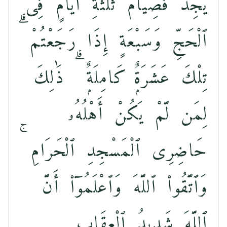
يَجِدْ فَصِيَامُ ثَلَٰثَةِ أَيَّامٍۢ فِى
ٱلْحَجِّ وَسَبْعَةٍ إِذَا رَجَعْتُمْ ۗ
تِلْكَ عَشَرَةٌۭ كَامِلَةٌۭ ۗ ذَٰلِكَ
لِمَن لَّمْ يَكُنْ أَهْلُهُۥ
حَاضِرِى ٱلْمَسْجِدِ ٱلْحَرَامِ ۚ
وَٱتَّقُوا۟ ٱللَّهَ وَٱعْلَمُوٓا۟ أَنَّ
ٱللَّهَ شَدِيدُ ٱلْعِقَابِ