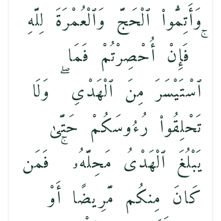
وَأَتِمُّوا۟ ٱلْحَجَّ وَٱلْعُمْرَةَ لِلَّهِ
ۚ فَإِنْ أُحْصِرْتُمْ فَمَا
ٱسْتَيْسَرَ مِنَ ٱلْهَدْىِ ۖ وَلَا
تَحْلِقُوا۟ رُءُوسَكُمْ حَتَّىٰ
يَبْلُغَ ٱلْهَدْىُ مَحِلَّهُۥ ۚ فَمَن
كَانَ مِنكُم مَّرِيضًا أَوْ