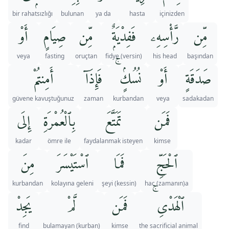
bir rahatsızlığı
bulunan
ya da
hasta
içinizden
مِّن
رَّأْسِهِۦ
فَفِدْيَةٌۭ
مِّن
صِيَامٍ
أَوْ
veya
fasting
oruçtan
fidye (versin)
his head
başından
صَدَقَةٍ
أَوْ
نُسُكٍۢ ۚ
فَإِذَآ
أَمِنتُمْ
güvene kavuştuğunuz
zaman
kurbandan
veya
sadakadan
فَمَن
تَمَتَّعَ
بِٱلْعُمْرَةِ
إِلَى
kadar
ömre ile
faydalanmak isteyen
kimse
ٱلْحَجِّ
فَمَا
ٱسْتَيْسَرَ
مِنَ
kurbandan
kolayına geleni
şeyi (kessin)
hac (zamanın)a
ٱلْهَدْىِ ۚ
فَمَن
لَّمْ
يَجِدْ
find
(kurban) bulamayan
kimse
the sacrificial animal