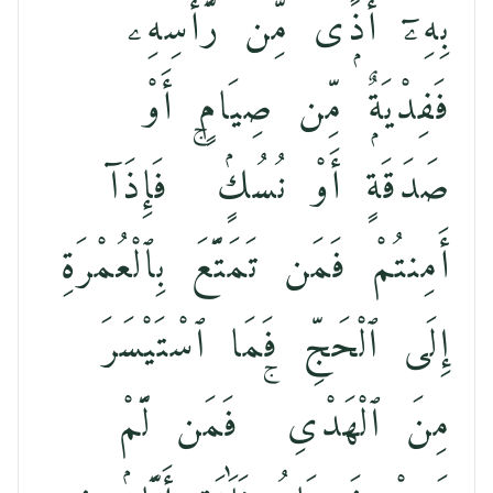
بِهِۦٓ أَذًۭى مِّن رَّأْسِهِۦ
فَفِدْيَةٌۭ مِّن صِيَامٍ أَوْ
صَدَقَةٍ أَوْ نُسُكٍۢ ۚ فَإِذَآ
أَمِنتُمْ فَمَن تَمَتَّعَ بِٱلْعُمْرَةِ
إِلَى ٱلْحَجِّ فَمَا ٱسْتَيْسَرَ
مِنَ ٱلْهَدْىِ ۚ فَمَن لَّمْ