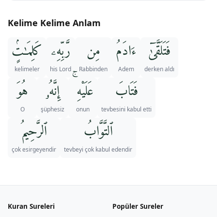
Kelime Kelime Anlam
فَتَلَقَّىٰٓ
ءَادَمُ
مِن
رَّبِّهِۦ
كَلِمَـٰتٍۢ
kelimeler
his Lord
Rabbinden
Adem
derken aldı
فَتَابَ
عَلَيْهِ ۚ
إِنَّهُۥ
هُوَ
O
şüphesiz
onun
tevbesini kabul etti
ٱلتَّوَّابُ
ٱلرَّحِيمُ
çok esirgeyendir
tevbeyi çok kabul edendir
Kuran Sureleri
Popüler Sureler