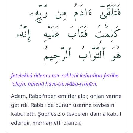
فَتَلَقَّىٰٓ ءَادَمُ مِن رَّبِّهِۦ
كَلِمَٰتٍۢ فَتَابَ عَلَيْهِ ۚ إِنَّهُۥ
هُوَ ٱلتَّوَّابُ ٱلرَّحِيمُ
feteleḳḳâ âdemü mir rabbihî kelimâtin fetâbe
`aleyh. innehû hüve-ttevvâbü-rraḥîm.
Adem, Rabbi'nden emirler aldı; onları yerine
getirdi. Rabb'i de bunun üzerine tevbesini
kabul etti. Şüphesiz o tevbeleri daima kabul
edendir, merhametli olandır.