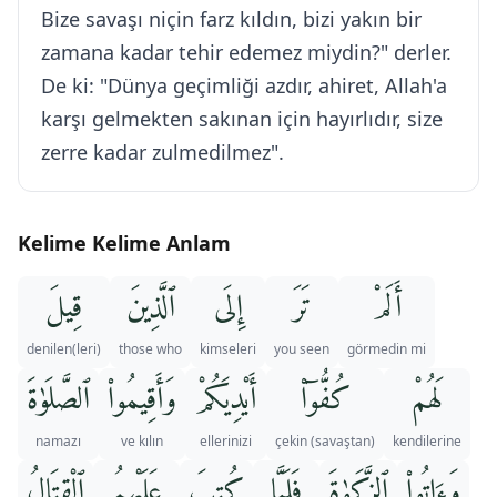
Bize savaşı niçin farz kıldın, bizi yakın bir
zamana kadar tehir edemez miydin?" derler.
De ki: "Dünya geçimliği azdır, ahiret, Allah'a
karşı gelmekten sakınan için hayırlıdır, size
zerre kadar zulmedilmez".
Kelime Kelime Anlam
أَلَمْ
تَرَ
إِلَى
ٱلَّذِينَ
قِيلَ
denilen(leri)
those who
kimseleri
you seen
görmedin mi
لَهُمْ
كُفُّوٓا۟
أَيْدِيَكُمْ
وَأَقِيمُوا۟
ٱلصَّلَوٰةَ
namazı
ve kılın
ellerinizi
(savaştan) çekin
kendilerine
وَءَاتُوا۟
ٱلزَّكَوٰةَ
فَلَمَّا
كُتِبَ
عَلَيْهِمُ
ٱلْقِتَالُ