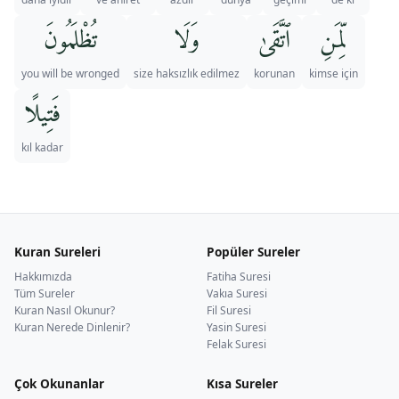
لِّمَنِ
ٱتَّقَىٰ
وَلَا
تُظْلَمُونَ
you will be wronged
size haksızlık edilmez
korunan
kimse için
فَتِيلًا
kıl kadar
Kuran Sureleri
Popüler Sureler
Hakkımızda
Fatiha Suresi
Tüm Sureler
Vakıa Suresi
Kuran Nasıl Okunur?
Fil Suresi
Kuran Nerede Dinlenir?
Yasin Suresi
Felak Suresi
Çok Okunanlar
Kısa Sureler