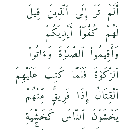
أَلَمْ تَرَ إِلَى ٱلَّذِينَ قِيلَ
لَهُمْ كُفُّوٓا۟ أَيْدِيَكُمْ
وَأَقِيمُوا۟ ٱلصَّلَوٰةَ وَءَاتُوا۟
ٱلزَّكَوٰةَ فَلَمَّا كُتِبَ عَلَيْهِمُ
ٱلْقِتَالُ إِذَا فَرِيقٌۭ مِّنْهُمْ
يَخْشَوْنَ ٱلنَّاسَ كَخَشْيَةِ