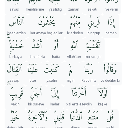
savaş
kendilerine
yazılıdığı
zaman
zekatı
ve verin
إِذَا
فَرِيقٌۭ
مِّنْهُمْ
يَخْشَوْنَ
ٱلنَّاسَ
insanlardan
korkmaya başladılar
içlerinden
bir grup
hemen
كَخَشْيَةِ
ٱللَّهِ
أَوْ
أَشَدَّ
خَشْيَةًۭ ۚ
korkuyla
daha fazla
hatta
Allah'tan
korkar gibi
وَقَالُوا۟
رَبَّنَا
لِمَ
كَتَبْتَ
عَلَيْنَا
ٱلْقِتَالَ
savaş
bize
yazdın
niçin
Rabbimiz
ve dediler ki
لَوْلَآ
أَخَّرْتَنَآ
إِلَىٰٓ
أَجَلٍۢ
قَرِيبٍۢ ۗ
yakın
bir süreye
kadar
bizi erteleseydin
keşke
قُلْ
مَتَـٰعُ
ٱلدُّنْيَا
قَلِيلٌۭ
وَٱلْـَٔاخِرَةُ
خَيْرٌۭ
daha iyidir
ve ahiret
azdır
dünya
geçimi
de ki