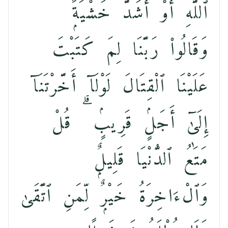
ٱللَّهِ أَوْ أَشَدَّ خَشْيَةًۭ ۚ
وَقَالُوا۟ رَبَّنَا لِمَ كَتَبْتَ
عَلَيْنَا ٱلْقِتَالَ لَوْلَآ أَخَّرْتَنَآ
إِلَىٰٓ أَجَلٍۢ قَرِيبٍۢ ۗ قُلْ
مَتَٰعُ ٱلدُّنْيَا قَلِيلٌۭ
وَٱلْءَاخِرَةُ خَيْرٌۭ لِّمَنِ ٱتَّقَىٰ