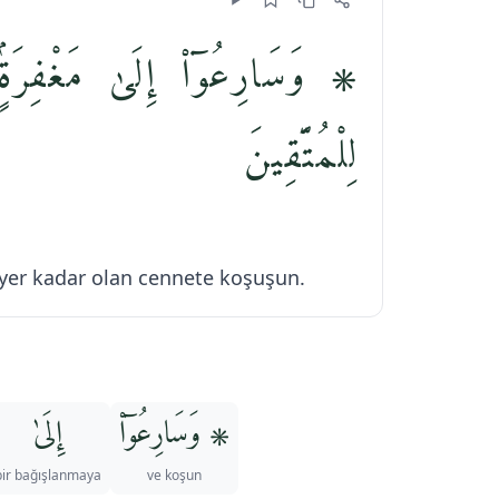
وَسَارِعُوٓا۟ إِلَىٰ مَغْفِرَةٍۢ 
لِلْمُتَّقِينَ
e yer kadar olan cennete koşuşun.
۞ وَسَارِعُوٓا۟
إِلَىٰ
bir bağışlanmaya
ve koşun