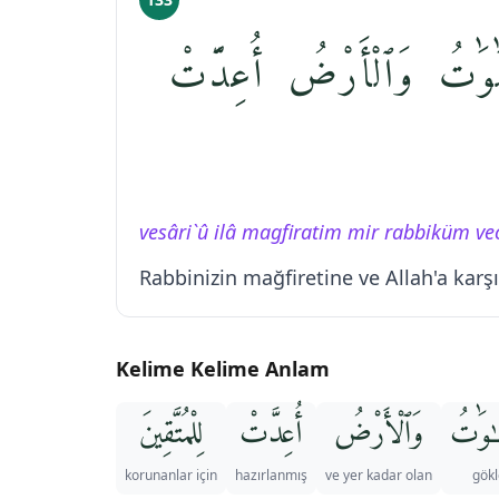
۞ وَٰتُ وَٱلْأَرْضُ أُعِدَّتْ
vesâri`û ilâ magfiratim mir rabbiküm vec
Rabbinizin mağfiretine ve Allah'a karş
Kelime Kelime Anlam
ـٰوَٰتُ
وَٱلْأَرْضُ
أُعِدَّتْ
لِلْمُتَّقِينَ
korunanlar için
hazırlanmış
ve yer kadar olan
gökl