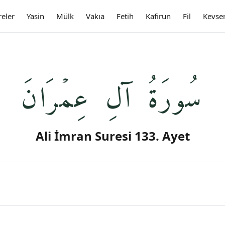
reler
Yasin
Mülk
Vakıa
Fetih
Kafirun
Fil
Kevse
سُورَةُ آلِ عِمۡرَانَ
Ali İmran Suresi 133. Ayet