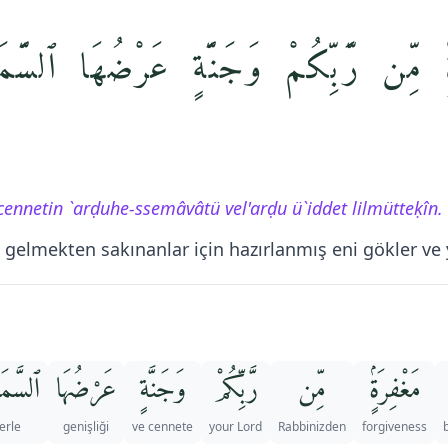
مِّن رَّبِّكُمْ وَجَنَّةٍ عَرْضُهَا ٱلسَّمَٰ
ennetin `arḍuhe-ssemâvâtü vel'arḍu ü`iddet lilmütteḳîn.
ı gelmekten sakınanlar için hazırlanmış eni gökler v
مَغْفِرَةٍۢ
مِّن
رَّبِّكُمْ
وَجَنَّةٍ
عَرْضُهَا
ٱلسَّمَ
erle
genişliği
ve cennete
your Lord
Rabbinizden
forgiveness