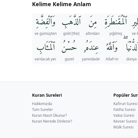
Kelime Kelime Anlam
يرِ
ٱلْمُقَنطَرَةِ
مِنَ
ٱلذَّهَبِ
وَٱلْفِضَّةِ
ve gümüşten
[the] gold
altından
yığılmış
ve 
ٱلدُّنْيَا 
وَٱللَّهُ
عِندَهُۥ
حُسْنُ
ٱلْمَـَٔابِ
varılacak yer
güzel
yanındadır
Allah'ın
dünya
Kuran Sureleri
Popüler Sur
Hakkımızda
Kafirun Suresi
Tüm Sureler
Fatiha Suresi
Kuran Nasıl Okunur?
Vakıa Suresi
Kuran Nerede Dinlenir?
Kevser Suresi
Mülk Suresi