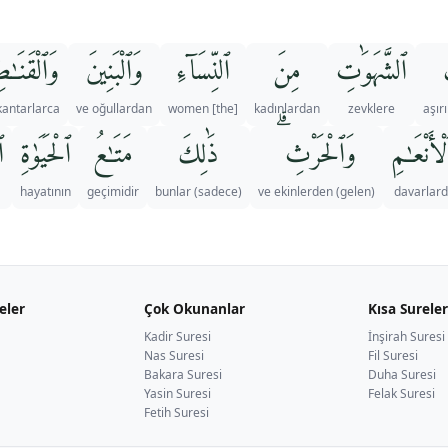
ٱلشَّهَوَٰتِ
مِنَ
ٱلنِّسَآءِ
وَٱلْبَنِينَ
وَٱلْقَنَـٰطِ
kantarlarca
ve oğullardan
[the] women
kadınlardan
zevklere
aşır
ْأَنْعَـٰمِ
وَٱلْحَرْثِ ۗ
ذَٰلِكَ
مَتَـٰعُ
ٱلْحَيَوٰةِ
ۖ
hayatının
geçimidir
bunlar (sadece)
ve ekinlerden (gelen)
davarlar
eler
Çok Okunanlar
Kısa Sureler
Kadir Suresi
İnşirah Suresi
Nas Suresi
Fil Suresi
Bakara Suresi
Duha Suresi
Yasin Suresi
Felak Suresi
Fetih Suresi