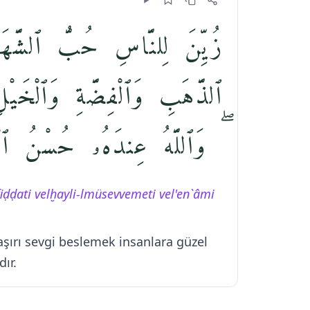
زُيِّنَ لِلنَّاسِ حُبُّ ٱلشَّهَوَ
ٱلذَّهَبِ وَٱلْفِضَّةِ وَٱلْخَيْلِ 
وَٱللَّهُ عِندَهُۥ حُسْنُ ٱلْمَ
iḍḍati velḫayli-lmüsevvemeti vel'en`âmi
 aşırı sevgi beslemek insanlara güzel
ır.