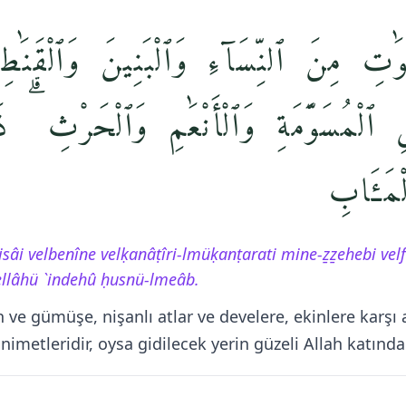
ٰتِ مِنَ ٱلنِّسَآءِ وَٱلْبَنِينَ وَٱلْقَنَٰطِ
ٱلْمُسَوَّمَةِ وَٱلْأَنْعَٰمِ وَٱلْحَرْثِ ۗ ذَٰل
ۖ ـَٔابِ
sâi velbenîne velḳanâṭîri-lmüḳanṭarati mine-ẕẕehebi velf
vellâhü `indehû ḥusnü-lmeâb.
n ve gümüşe, nişanlı atlar ve develere, ekinlere karşı
nimetleridir, oysa gidilecek yerin güzeli Allah katındad