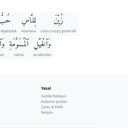
زُيِّنَ
لِلنَّاسِ
حُبُّ
ı düşkünlük
insanlara
süslü (cazip) gösterildi
وَٱلْخَيْلِ
ٱلْمُسَوَّمَةِ
وَٱل
dan
salma
ve atlardan
Yasal
Gizlilik Politikası
Kullanım Şartları
Çerez & KVKK
İletişim