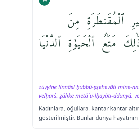
يرِ ٱلْمُقَنطَرَةِ مِنَ
ِكَ مَتَٰعُ ٱلْحَيَوٰةِ ٱلدُّنْيَا
züyyine linnâsi ḥubbü-şşehevâti mine-nni
velḥarŝ. ẕâlike metâ`u-lḥayâti-ddünyâ. 
Kadınlara, oğullara, kantar kantar altı
gösterilmiştir. Bunlar dünya hayatının 