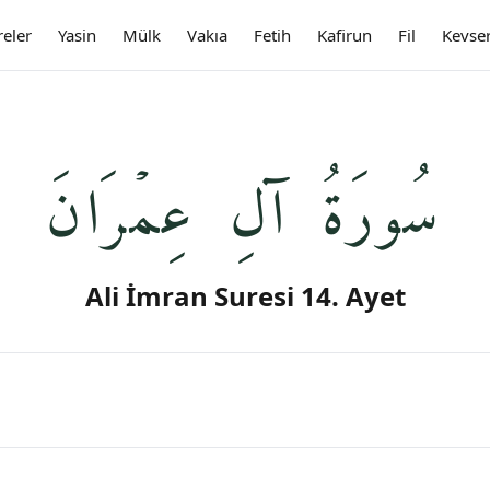
reler
Yasin
Mülk
Vakıa
Fetih
Kafirun
Fil
Kevse
سُورَةُ آلِ عِمۡرَانَ
Ali İmran Suresi 14. Ayet