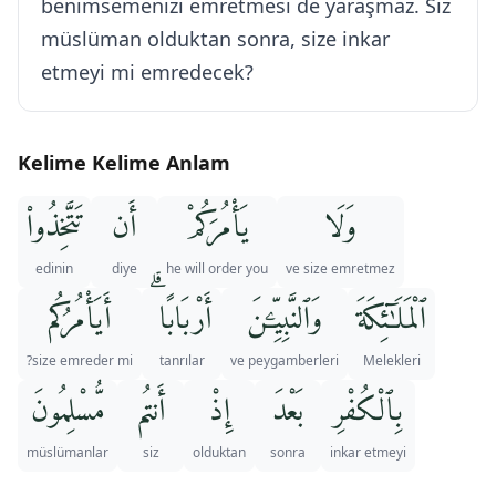
benimsemenizi emretmesi de yaraşmaz. Siz
müslüman olduktan sonra, size inkar
etmeyi mi emredecek?
Kelime Kelime Anlam
وَلَا
يَأْمُرَكُمْ
أَن
تَتَّخِذُوا۟
edinin
diye
he will order you
ve size emretmez
ٱلْمَلَـٰٓئِكَةَ
وَٱلنَّبِيِّـۧنَ
أَرْبَابًا ۗ
أَيَأْمُرُكُم
size emreder mi?
tanrılar
ve peygamberleri
Melekleri
بِٱلْكُفْرِ
بَعْدَ
إِذْ
أَنتُم
مُّسْلِمُونَ
müslümanlar
siz
olduktan
sonra
inkar etmeyi