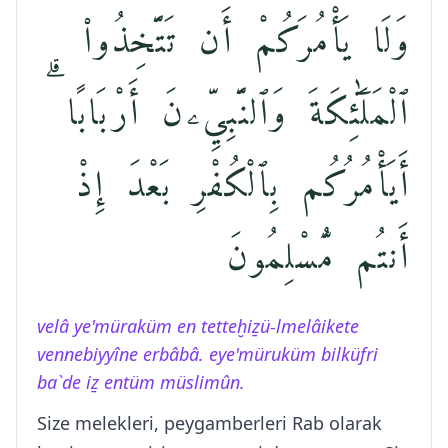
وَلَا يَأْمُرَكُمْ أَن تَتَّخِذُوا۟
ٱلْمَلَٰٓئِكَةَ وَٱلنَّبِيِّۦنَ أَرْبَابًا ۗ
أَيَأْمُرُكُم بِٱلْكُفْرِ بَعْدَ إِذْ
أَنتُم مُّسْلِمُونَ
velâ ye'müraküm en tetteḫiẕü-lmelâikete
vennebiyyîne erbâbâ. eye'müruküm bilküfri
ba`de iẕ entüm müslimûn.
Size melekleri, peygamberleri Rab olarak