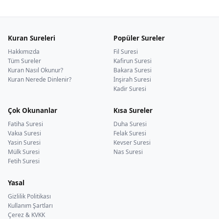
Kuran Sureleri
Popüler Sureler
Hakkımızda
Fil Suresi
Tüm Sureler
Kafirun Suresi
Kuran Nasıl Okunur?
Bakara Suresi
Kuran Nerede Dinlenir?
İnşirah Suresi
Kadir Suresi
Çok Okunanlar
Kısa Sureler
Fatiha Suresi
Duha Suresi
Vakıa Suresi
Felak Suresi
Yasin Suresi
Kevser Suresi
Mülk Suresi
Nas Suresi
Fetih Suresi
Yasal
Gizlilik Politikası
Kullanım Şartları
Çerez & KVKK