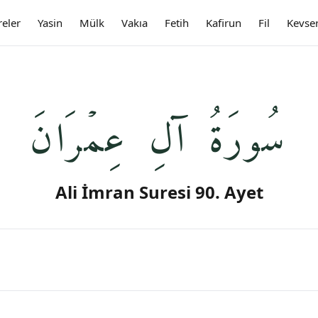
reler
Yasin
Mülk
Vakıa
Fetih
Kafirun
Fil
Kevse
سُورَةُ آلِ عِمۡرَانَ
Ali İmran Suresi 90. Ayet