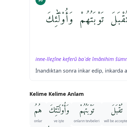
لَ تَوْبَتُهُمْ وَأُو۟لَٰٓئِكَ
inne-lleẕîne keferû ba`de îmânihim ŝüm
İnandıktan sonra inkar edip, inkarda aş
Kelime Kelime Anlam
تُقْبَلَ
تَوْبَتُهُمْ
وَأُو۟لَـٰٓئِكَ
هُمُ
onlar
ve işte
onların tevbeleri
will be accept