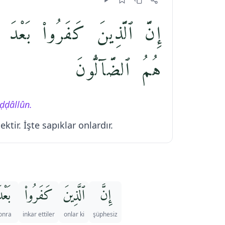
إِنَّ ٱلَّذِينَ كَفَرُوا۟ بَعْدَ إِ
هُمُ ٱلضَّآلُّونَ
ḍḍâllûn.
tir. İşte sapıklar onlardır.
إِنَّ
ٱلَّذِينَ
كَفَرُوا۟
بَعْد
onra
inkar ettiler
onlar ki
şüphesiz