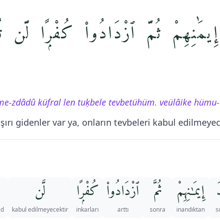
يمَٰنِهِمْ ثُمَّ ٱزْدَادُوا۟ كُفْرًۭا لَّن تُقْبَ
me-zdâdû küfral len tuḳbele tevbetühüm. veülâike hümu-
ırı gidenler var ya, onların tevbeleri kabul edilmeyecek
َ
إِيمَـٰنِهِمْ
ثُمَّ
ٱزْدَادُوا۟
كُفْرًۭا
لَّن
ed
kabul edilmeyecektir
inkarları
arttı
sonra
inandıktan
s