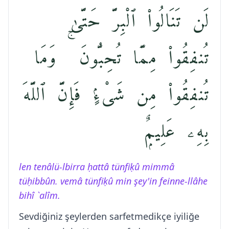
لَن تَنَالُوا۟ ٱلْبِرَّ حَتَّىٰ
تُنفِقُوا۟ مِمَّا تُحِبُّونَ ۚ وَمَا
تُنفِقُوا۟ مِن شَىْءٍۢ فَإِنَّ ٱللَّهَ
بِهِۦ عَلِيمٌۭ
len tenâlü-lbirra ḥattâ tünfiḳû mimmâ
tüḥibbûn. vemâ tünfiḳû min şey'in feinne-llâhe
bihî `alîm.
Sevdiğiniz şeylerden sarfetmedikçe iyiliğe