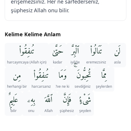
erişemezsiniz. Her ne sarfederseniz,
şüphesiz Allah onu bilir.
Kelime Kelime Anlam
لَن
تَنَالُوا۟
ٱلْبِرَّ
حَتَّىٰ
تُنفِقُوا۟
(Allah için) harcayıncaya
kadar
iyiliğe
eremezsiniz
asla
مِمَّا
تُحِبُّونَ ۚ
وَمَا
تُنفِقُوا۟
مِن
herhangi bir
harcarsanız
ve ne ki?
sevdiğiniz
şeylerden
شَىْءٍۢ
فَإِنَّ
ٱللَّهَ
بِهِۦ
عَلِيمٌۭ
bilir
onu
Allah
şüphesiz
şeyden