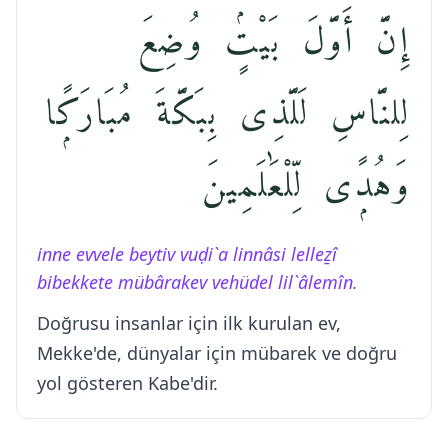
إِنَّ أَوَّلَ بَيْتٍۢ وُضِعَ
لِلنَّاسِ لَلَّذِى بِبَكَّةَ مُبَارَكًۭا
وَهُدًۭى لِّلْعَٰلَمِينَ
inne evvele beytiv vuḍi`a linnâsi lelleẕî
bibekkete mübârakev vehüdel lil`âlemîn.
Doğrusu insanlar için ilk kurulan ev,
Mekke'de, dünyalar için mübarek ve doğru
yol gösteren Kabe'dir.