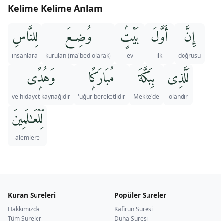
Kelime Kelime Anlam
إِنَّ
أَوَّلَ
بَيْتٍۢ
وُضِعَ
لِلنَّاسِ
insanlara
(ma'bed olarak) kurulan
ev
ilk
doğrusu
لَلَّذِى
بِبَكَّةَ
مُبَارَكًۭا
وَهُدًۭى
ve hidayet kaynağıdır
uğur bereketlidir'
Mekke'de
olandır
لِّلْعَـٰلَمِينَ
alemlere
Kuran Sureleri
Popüler Sureler
Hakkımızda
Kafirun Suresi
Tüm Sureler
Duha Suresi