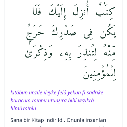
كِتَٰبٌ أُنزِلَ إِلَيْكَ فَلَا
يَكُن فِى صَدْرِكَ حَرَجٌۭ
مِّنْهُ لِتُنذِرَ بِهِۦ وَذِكْرَىٰ
لِلْمُؤْمِنِينَ
kitâbün ünzile ileyke felâ yekün fî ṣadrike
ḥaracüm minhü litünẕira bihî veẕikrâ
lilmü'minîn.
Sana bir Kitap indirildi. Onunla insanları