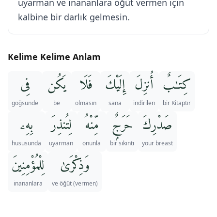
uyarman ve inananlara öğüt vermen için
kalbine bir darlık gelmesin.
Kelime Kelime Anlam
كِتَـٰبٌ
أُنزِلَ
إِلَيْكَ
فَلَا
يَكُن
فِى
göğsünde
be
olmasın
sana
indirilen
bir Kitaptır
صَدْرِكَ
حَرَجٌۭ
مِّنْهُ
لِتُنذِرَ
بِهِۦ
hususunda
uyarman
onunla
bir sıkıntı
your breast
وَذِكْرَىٰ
لِلْمُؤْمِنِينَ
inananlara
ve öğüt (vermen)