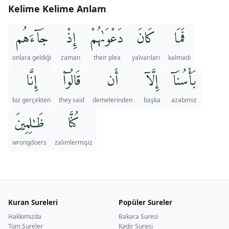
Kelime Kelime Anlam
فَمَا
كَانَ
دَعْوَىٰهُمْ
إِذْ
جَآءَهُم
onlara geldiği
zaman
their plea
yalvarıları
kalmadı
بَأْسُنَآ
إِلَّآ
أَن
قَالُوٓا۟
إِنَّا
biz gerçekten
they said
demelerinden
başka
azabımız
كُنَّا
ظَـٰلِمِينَ
wrongdoers
zalimlermişiz
Kuran Sureleri
Popüler Sureler
Hakkımızda
Bakara Suresi
Tüm Sureler
Kadir Suresi