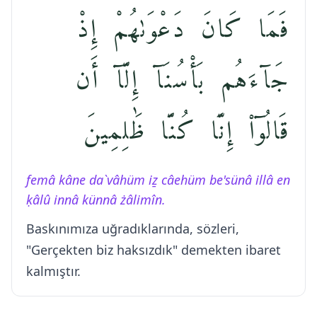
فَمَا كَانَ دَعْوَىٰهُمْ إِذْ
جَآءَهُم بَأْسُنَآ إِلَّآ أَن
قَالُوٓا۟ إِنَّا كُنَّا ظَٰلِمِينَ
femâ kâne da`vâhüm iẕ câehüm be'sünâ illâ en
ḳâlû innâ künnâ żâlimîn.
Baskınımıza uğradıklarında, sözleri,
"Gerçekten biz haksızdık" demekten ibaret
kalmıştır.