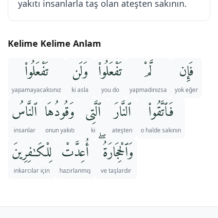
yakıtı insanlarla taş olan ateşten sakının.
Kelime Kelime Anlam
فَإِن
لَّمْ
تَفْعَلُوا۟
وَلَن
تَفْعَلُوا۟
yapamayacaksınız
ki asla
you do
yapmadınızsa
yok eğer
فَٱتَّقُوا۟
ٱلنَّارَ
ٱلَّتِى
وَقُودُهَا
ٱلنَّاسُ
insanlar
onun yakıtı
ki
ateşten
o halde sakının
وَٱلْحِجَارَةُ ۖ
أُعِدَّتْ
لِلْكَـٰفِرِينَ
inkarcılar için
hazırlanmış
ve taşlardır