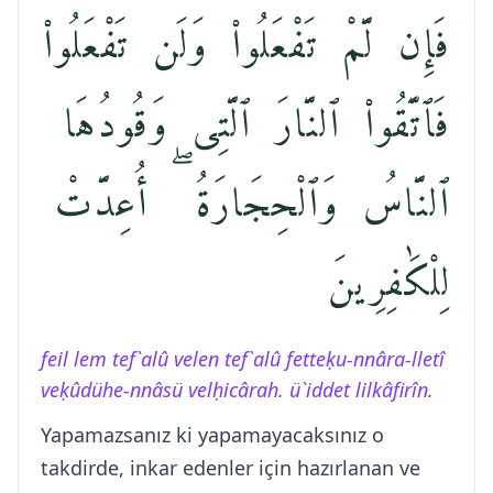
فَإِن لَّمْ تَفْعَلُوا۟ وَلَن تَفْعَلُوا۟
فَٱتَّقُوا۟ ٱلنَّارَ ٱلَّتِى وَقُودُهَا
ٱلنَّاسُ وَٱلْحِجَارَةُ ۖ أُعِدَّتْ
لِلْكَٰفِرِينَ
feil lem tef`alû velen tef`alû fetteḳu-nnâra-lletî
veḳûdühe-nnâsü velḥicârah. ü`iddet lilkâfirîn.
Yapamazsanız ki yapamayacaksınız o
takdirde, inkar edenler için hazırlanan ve