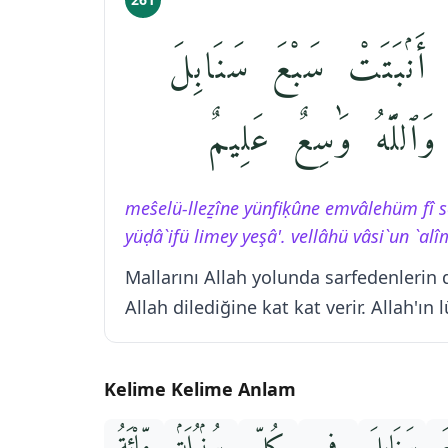
 أَنۢبَتَتْ سَبْعَ سَنَابِلَ
َٱللَّهُ وَٰسِعٌ عَلِيمٌ
meŝelü-lleẕîne yünfiḳûne emvâlehüm fî se
yüḍâ`ifü limey yeşâ'. vellâhü vâsi`un `alî
Mallarını Allah yolunda sarfedenlerin
Allah dilediğine kat kat verir. Allah'ın l
Kelime Kelime Anlam