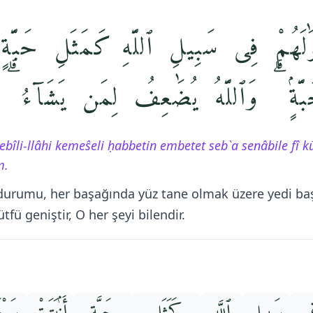
وَٰلَهُمْ فِى سَبِيلِ ٱللَّهِ كَمَثَلِ حَبَّةٍ
بَّةٍۢ ۗ وَٱللَّهُ يُضَٰعِفُ لِمَن يَشَآءُ ۗ و
bîli-llâhi kemeŝeli ḥabbetin embetet seb`a senâbile fî 
m.
 durumu, her başağında yüz tane olmak üzere yedi ba
ütfü geniştir, O her şeyi bilendir.