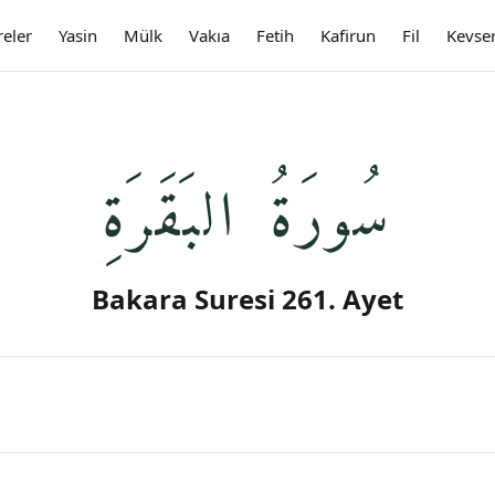
reler
Yasin
Mülk
Vakıa
Fetih
Kafirun
Fil
Kevse
سُورَةُ البَقَرَةِ
Bakara Suresi 261. Ayet