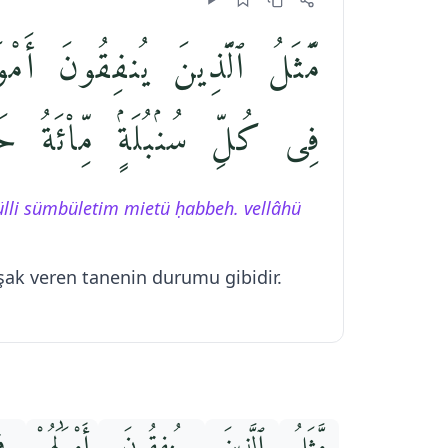
مَّثَلُ ٱلَّذِينَ يُنفِقُونَ أَمْ
فِى كُلِّ سُنۢبُلَةٍۢ مِّا۟ئَةُ حَ
külli sümbületim mietü ḥabbeh. vellâhü
şak veren tanenin durumu gibidir.