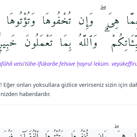
َّا هِىَ ۖ وَإِن تُخْفُوهَا وَتُؤْتُوهَا ٱلْف
ۚ ِكُمْ ۗ وَٱللَّهُ بِمَا تَعْمَلُونَ خَبِيرٌۭ
uḫfûhâ vetü'tûhe-lfüḳarâe fehüve ḫayrul leküm. veyükeffi
 Eğer onları yoksullara gizlice verirseniz sizin için da
rinizden haberdardır.