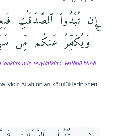
إِن تُبْدُوا۟ ٱلصَّدَقَٰتِ فَنِعِم
وَيُكَفِّرُ عَنكُم مِّن سَيِّـَٔات
ru `anküm min seyyiâtiküm. vellâhü bimâ
ha iyidir. Allah onları kötülüklerinizden