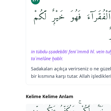
ُقَرَآءَ فَهُوَ خَيْرٌۭ لَّكُمْ
in tübdu-ṣṣadeḳâti feni`immâ hî. vein t
ta`melûne ḫabîr.
Sadakaları açıkça verirseniz o ne güzel!
bir kısmına karşı tutar. Allah işledikle
Kelime Kelime Anlam