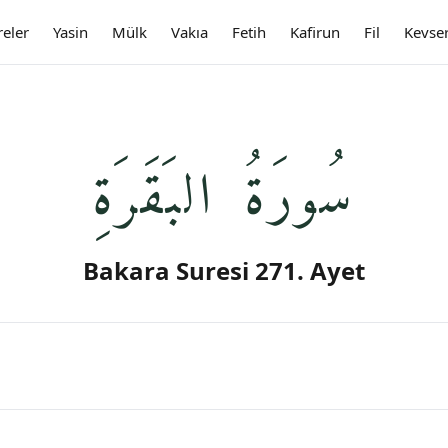
reler
Yasin
Mülk
Vakıa
Fetih
Kafirun
Fil
Kevse
سُورَةُ البَقَرَةِ
Bakara Suresi 271. Ayet