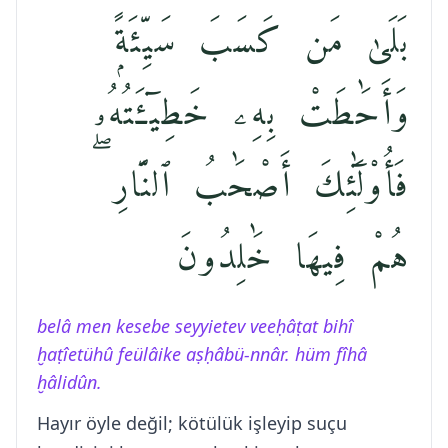
بَلَىٰ مَن كَسَبَ سَيِّئَةًۭ
وَأَحَٰطَتْ بِهِۦ خَطِيٓـَٔتُهُۥ
فَأُو۟لَٰٓئِكَ أَصْحَٰبُ ٱلنَّارِ ۖ
هُمْ فِيهَا خَٰلِدُونَ
belâ men kesebe seyyietev veeḥâṭat bihî
ḫaṭîetühû feülâike aṣḥâbü-nnâr. hüm fîhâ
ḫâlidûn.
Hayır öyle değil; kötülük işleyip suçu