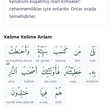
kendisini kuşatmış olan kimseler;
cehennemlikler işte onlardır. Onlar orada
temellidirler.
Kelime Kelime Anlam
بَلَىٰ
مَن
كَسَبَ
سَيِّئَةًۭ
وَأَحَـٰطَتْ
ve kuşatmış olursa
bir günah
kazanır
kim
evet
بِهِۦ
خَطِيٓـَٔتُهُۥ
فَأُو۟لَـٰٓئِكَ
أَصْحَـٰبُ
ٱلنَّارِ ۖ
ateş
halkıdır
işte onlar
suçu
kendisini
هُمْ
فِيهَا
خَـٰلِدُونَ
sürekli kalacaklardır
orada
onlar