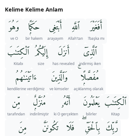
Kelime Kelime Anlam
أَفَغَيْرَ
ٱللَّهِ
أَبْتَغِى
حَكَمًۭا
وَهُوَ
ve O
bir hakem
arayayım
Allah'tan
başka mı?
ٱلَّذِىٓ
أَنزَلَ
إِلَيْكُمُ
ٱلْكِتَـٰبَ
Kitabı
size
has revealed
indirmiş iken
مُفَصَّلًۭا ۚ
وَٱلَّذِينَ
ءَاتَيْنَـٰهُمُ
kendilerine verdiğimiz
ve kimseler
açıklanmış olarak
ٱلْكِتَـٰبَ
يَعْلَمُونَ
أَنَّهُۥ
مُنَزَّلٌۭ
مِّن
tarafından
indirilmiştir
ki O gerçekten
bilirler
Kitap
رَّبِّكَ
بِٱلْحَقِّ ۖ
فَلَا
تَكُونَنَّ
مِنَ