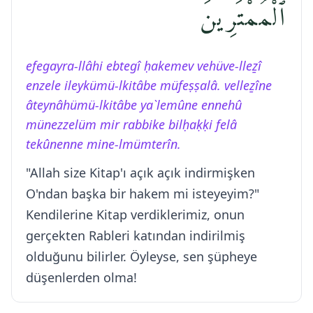
ٱلْمُمْتَرِينَ
efegayra-llâhi ebtegî ḥakemev vehüve-lleẕî
enzele ileykümü-lkitâbe müfeṣṣalâ. velleẕîne
âteynâhümü-lkitâbe ya`lemûne ennehû
münezzelüm mir rabbike bilḥaḳḳi felâ
tekûnenne mine-lmümterîn.
"Allah size Kitap'ı açık açık indirmişken
O'ndan başka bir hakem mi isteyeyim?"
Kendilerine Kitap verdiklerimiz, onun
gerçekten Rableri katından indirilmiş
olduğunu bilirler. Öyleyse, sen şüpheye
düşenlerden olma!