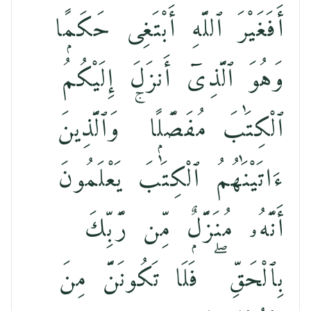
أَفَغَيْرَ ٱللَّهِ أَبْتَغِى حَكَمًۭا
وَهُوَ ٱلَّذِىٓ أَنزَلَ إِلَيْكُمُ
ٱلْكِتَٰبَ مُفَصَّلًۭا ۚ وَٱلَّذِينَ
ءَاتَيْنَٰهُمُ ٱلْكِتَٰبَ يَعْلَمُونَ
أَنَّهُۥ مُنَزَّلٌۭ مِّن رَّبِّكَ
بِٱلْحَقِّ ۖ فَلَا تَكُونَنَّ مِنَ