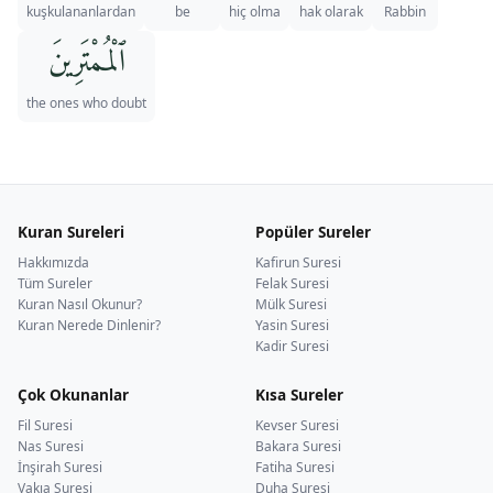
kuşkulananlardan
be
hiç olma
hak olarak
Rabbin
ٱلْمُمْتَرِينَ
the ones who doubt
Kuran Sureleri
Popüler Sureler
Hakkımızda
Kafirun Suresi
Tüm Sureler
Felak Suresi
Kuran Nasıl Okunur?
Mülk Suresi
Kuran Nerede Dinlenir?
Yasin Suresi
Kadir Suresi
Çok Okunanlar
Kısa Sureler
Fil Suresi
Kevser Suresi
Nas Suresi
Bakara Suresi
İnşirah Suresi
Fatiha Suresi
Vakıa Suresi
Duha Suresi