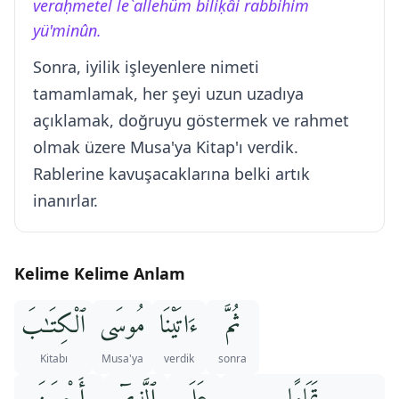
veraḥmetel le`allehüm biliḳâi rabbihim
yü'minûn.
Sonra, iyilik işleyenlere nimeti
tamamlamak, her şeyi uzun uzadıya
açıklamak, doğruyu göstermek ve rahmet
olmak üzere Musa'ya Kitap'ı verdik.
Rablerine kavuşacaklarına belki artık
inanırlar.
Kelime Kelime Anlam
ثُمَّ
ءَاتَيْنَا
مُوسَى
ٱلْكِتَـٰبَ
Kitabı
Musa'ya
verdik
sonra