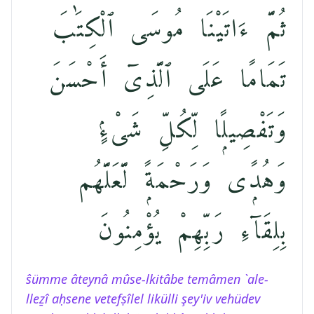
ثُمَّ ءَاتَيْنَا مُوسَى ٱلْكِتَٰبَ
تَمَامًا عَلَى ٱلَّذِىٓ أَحْسَنَ
وَتَفْصِيلًۭا لِّكُلِّ شَىْءٍۢ
وَهُدًۭى وَرَحْمَةًۭ لَّعَلَّهُم
بِلِقَآءِ رَبِّهِمْ يُؤْمِنُونَ
ŝümme âteynâ mûse-lkitâbe temâmen `ale-
lleẕî aḥsene vetefṣîlel likülli şey'iv vehüdev