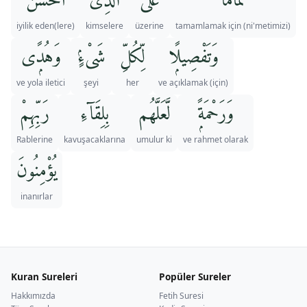
تَمَامًا
عَلَى
ٱلَّذِىٓ
أَحْسَنَ
iyilik eden(lere)
kimselere
üzerine
(ni'metimizi) tamamlamak için
وَتَفْصِيلًۭا
لِّكُلِّ
شَىْءٍۢ
وَهُدًۭى
ve yola iletici
şeyi
her
ve açıklamak (için)
وَرَحْمَةًۭ
لَّعَلَّهُم
بِلِقَآءِ
رَبِّهِمْ
Rablerine
kavuşacaklarına
umulur ki
ve rahmet olarak
يُؤْمِنُونَ
inanırlar
Kuran Sureleri
Popüler Sureler
Hakkımızda
Fetih Suresi