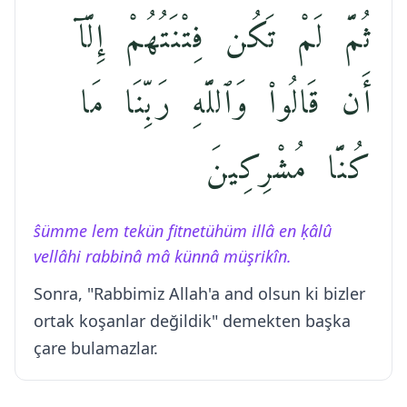
ثُمَّ لَمْ تَكُن فِتْنَتُهُمْ إِلَّآ
أَن قَالُوا۟ وَٱللَّهِ رَبِّنَا مَا
كُنَّا مُشْرِكِينَ
ŝümme lem tekün fitnetühüm illâ en ḳâlû
vellâhi rabbinâ mâ künnâ müşrikîn.
Sonra, "Rabbimiz Allah'a and olsun ki bizler
ortak koşanlar değildik" demekten başka
çare bulamazlar.