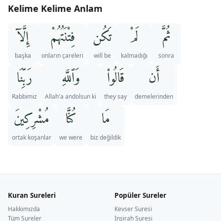
Kelime Kelime Anlam
ثُمَّ
لَمْ
تَكُن
فِتْنَتُهُمْ
إِلَّآ
başka
onların çareleri
will be
kalmadığı
sonra
أَن
قَالُوا۟
وَٱللَّهِ
رَبِّنَا
Rabbimiz
Allah'a andolsun ki
they say
demelerinden
مَا
كُنَّا
مُشْرِكِينَ
ortak koşanlar
we were
biz değildik
Kuran Sureleri
Popüler Sureler
Hakkımızda
Kevser Suresi
Tüm Sureler
İnşirah Suresi