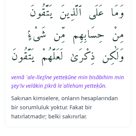
وَمَا عَلَى ٱلَّذِينَ يَتَّقُونَ
مِنْ حِسَابِهِم مِّن شَىْءٍۢ
وَلَٰكِن ذِكْرَىٰ لَعَلَّهُمْ يَتَّقُونَ
vemâ `ale-lleẕîne yetteḳûne min ḥisâbihim min
şey'iv velâkin ẕikrâ le`allehüm yetteḳûn.
Sakınan kimselere, onların hesaplarından
bir sorumluluk yoktur. Fakat bir
hatırlatmadır; belki sakınırlar.