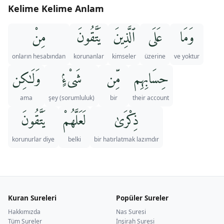
Kelime Kelime Anlam
وَمَا
عَلَى
ٱلَّذِينَ
يَتَّقُونَ
مِنْ
onların hesabından
korunanlar
kimseler
üzerine
ve yoktur
حِسَابِهِم
مِّن
شَىْءٍۢ
وَلَـٰكِن
ama
şey (sorumluluk)
bir
their account
ذِكْرَىٰ
لَعَلَّهُمْ
يَتَّقُونَ
korunurlar diye
belki
bir hatırlatmak lazımdır
Kuran Sureleri
Popüler Sureler
Hakkımızda
Nas Suresi
Tüm Sureler
İnşirah Suresi