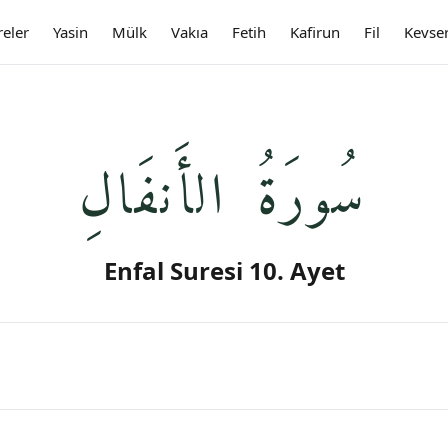
reler
Yasin
Mülk
Vakıa
Fetih
Kafirun
Fil
Kevse
سُورَةُ الأَنفَالِ
Enfal Suresi 10. Ayet