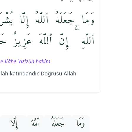
وَمَا جَعَلَهُ ٱللَّهُ إِلَّا بُشْ
ٱللَّهِ ۚ إِنَّ ٱللَّهَ عَزِيزٌ حَ
ne-llâhe `azîzün ḥakîm.
llah katındandır. Doğrusu Allah
وَمَا
جَعَلَهُ
ٱللَّهُ
إِلَّا