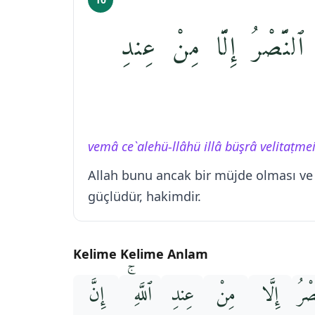
 ٱلنَّصْرُ إِلَّا مِنْ عِندِ
vemâ ce`alehü-llâhü illâ büşrâ velitaṭme
Allah bunu ancak bir müjde olması ve 
güçlüdür, hakimdir.
Kelime Kelime Anlam
صْرُ
إِلَّا
مِنْ
عِندِ
ٱللَّهِ ۚ
إِنَّ