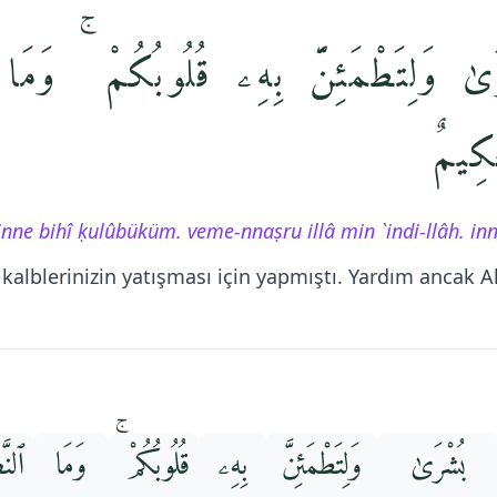
رَىٰ وَلِتَطْمَئِنَّ بِهِۦ قُلُوبُكُمْ ۚ وَمَا
كِيمٌ
inne bihî ḳulûbüküm. veme-nnaṣru illâ min `indi-llâh. in
kalblerinizin yatışması için yapmıştı. Yardım ancak A
بُشْرَىٰ
وَلِتَطْمَئِنَّ
بِهِۦ
قُلُوبُكُمْ ۚ
وَمَا
ٱلنَّ