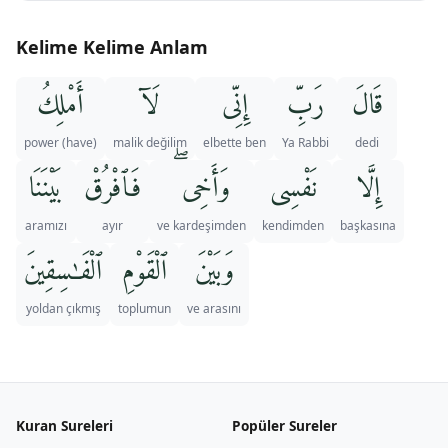
Kelime Kelime Anlam
قَالَ
رَبِّ
إِنِّى
لَآ
أَمْلِكُ
(have) power
malik değilim
elbette ben
Ya Rabbi
dedi
إِلَّا
نَفْسِى
وَأَخِى ۖ
فَٱفْرُقْ
بَيْنَنَا
aramızı
ayır
ve kardeşimden
kendimden
başkasına
وَبَيْنَ
ٱلْقَوْمِ
ٱلْفَـٰسِقِينَ
yoldan çıkmış
toplumun
ve arasını
Kuran Sureleri
Popüler Sureler