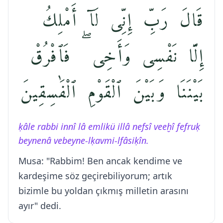
قَالَ رَبِّ إِنِّى لَآ أَمْلِكُ
إِلَّا نَفْسِى وَأَخِى ۖ فَٱفْرُقْ
بَيْنَنَا وَبَيْنَ ٱلْقَوْمِ ٱلْفَٰسِقِينَ
ḳâle rabbi innî lâ emlikü illâ nefsî veeḫî fefruḳ
beynenâ vebeyne-lḳavmi-lfâsiḳîn.
Musa: "Rabbim! Ben ancak kendime ve
kardeşime söz geçirebiliyorum; artık
bizimle bu yoldan çıkmış milletin arasını
ayır" dedi.