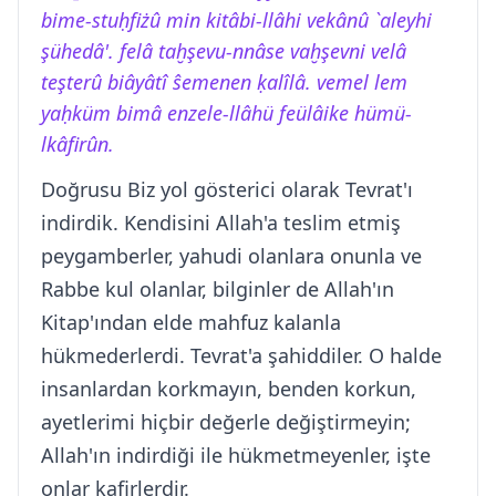
bime-stuḥfiżû min kitâbi-llâhi vekânû `aleyhi
şühedâ'. felâ taḫşevu-nnâse vaḫşevni velâ
teşterû biâyâtî ŝemenen ḳalîlâ. vemel lem
yaḥküm bimâ enzele-llâhü feülâike hümü-
lkâfirûn.
Doğrusu Biz yol gösterici olarak Tevrat'ı
indirdik. Kendisini Allah'a teslim etmiş
peygamberler, yahudi olanlara onunla ve
Rabbe kul olanlar, bilginler de Allah'ın
Kitap'ından elde mahfuz kalanla
hükmederlerdi. Tevrat'a şahiddiler. O halde
insanlardan korkmayın, benden korkun,
ayetlerimi hiçbir değerle değiştirmeyin;
Allah'ın indirdiği ile hükmetmeyenler, işte
onlar kafirlerdir.