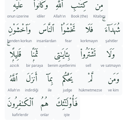
مِن
كِتَـٰبِ
ٱللَّهِ
وَكَانُوا۟
عَلَيْهِ
onun üzerine
idiler
Allah'ın
(the) Book
Kitabını
شُهَدَآءَ ۚ
فَلَا
تَخْشَوُا۟
ٱلنَّاسَ
وَٱخْشَوْنِ
benden korkun
insanlardan
fear
korkmayın
şahitler
وَلَا
تَشْتَرُوا۟
بِـَٔايَـٰتِى
ثَمَنًۭا
قَلِيلًۭا ۚ
azıcık
bir paraya
benim ayetlerimi
sell
ve satmayın
وَمَن
لَّمْ
يَحْكُم
بِمَآ
أَنزَلَ
ٱللَّهُ
Allah'ın
indirdiği
ile
judge
hükmetmezse
ve kim
فَأُو۟لَـٰٓئِكَ
هُمُ
ٱلْكَـٰفِرُونَ
kafirlerdir
onlar
işte