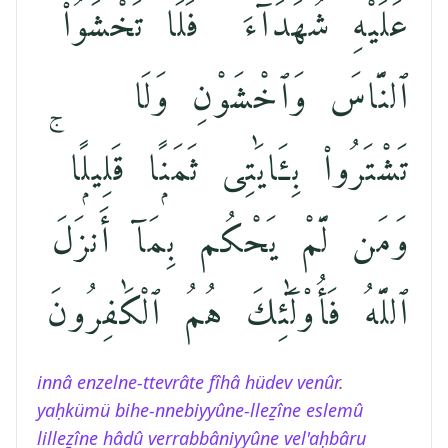
عَلَيْهِ شُهَدَآءَ ۚ فَلَا تَخْشَوُا۟
ٱلنَّاسَ وَٱخْشَوْنِ وَلَا
تَشْتَرُوا۟ بِـَٔايَٰتِى ثَمَنًۭا قَلِيلًۭا ۚ
وَمَن لَّمْ يَحْكُم بِمَآ أَنزَلَ
ٱللَّهُ فَأُو۟لَٰٓئِكَ هُمُ ٱلْكَٰفِرُونَ
innâ enzelne-ttevrâte fîhâ hüdev venûr.
yaḥkümü bihe-nnebiyyûne-lleẕîne eslemû
lilleẕîne hâdû verrabbâniyyûne vel'aḥbâru