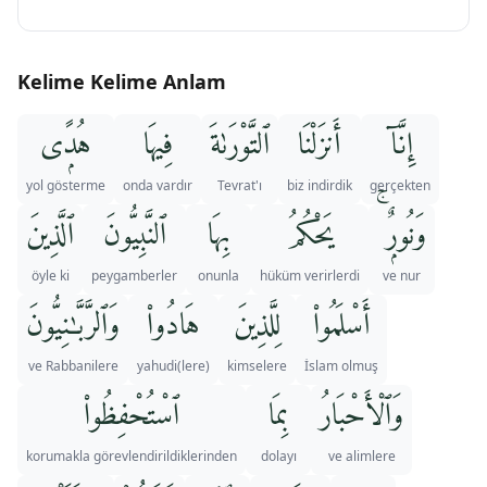
Kelime Kelime Anlam
إِنَّآ
أَنزَلْنَا
ٱلتَّوْرَىٰةَ
فِيهَا
هُدًۭى
yol gösterme
onda vardır
Tevrat'ı
biz indirdik
gerçekten
وَنُورٌۭ ۚ
يَحْكُمُ
بِهَا
ٱلنَّبِيُّونَ
ٱلَّذِينَ
öyle ki
peygamberler
onunla
hüküm verirlerdi
ve nur
أَسْلَمُوا۟
لِلَّذِينَ
هَادُوا۟
وَٱلرَّبَّـٰنِيُّونَ
ve Rabbanilere
yahudi(lere)
kimselere
İslam olmuş
وَٱلْأَحْبَارُ
بِمَا
ٱسْتُحْفِظُوا۟
korumakla görevlendirildiklerinden
dolayı
ve alimlere