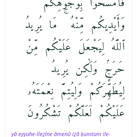
فَٱمْسَحُوا۟ بِوُجُوهِكُمْ
وَأَيْدِيكُم مِّنْهُ ۚ مَا يُرِيدُ
ٱللَّهُ لِيَجْعَلَ عَلَيْكُم مِّنْ
حَرَجٍۢ وَلَٰكِن يُرِيدُ
لِيُطَهِّرَكُمْ وَلِيُتِمَّ نِعْمَتَهُۥ
عَلَيْكُمْ لَعَلَّكُمْ تَشْكُرُونَ
yâ eyyühe-lleẕîne âmenû iẕâ ḳumtüm ile-