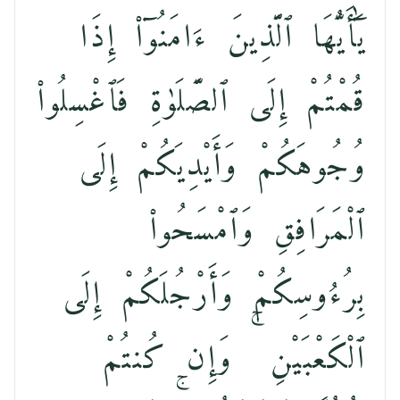
يَٰٓأَيُّهَا ٱلَّذِينَ ءَامَنُوٓا۟ إِذَا
قُمْتُمْ إِلَى ٱلصَّلَوٰةِ فَٱغْسِلُوا۟
وُجُوهَكُمْ وَأَيْدِيَكُمْ إِلَى
ٱلْمَرَافِقِ وَٱمْسَحُوا۟
بِرُءُوسِكُمْ وَأَرْجُلَكُمْ إِلَى
ٱلْكَعْبَيْنِ ۚ وَإِن كُنتُمْ