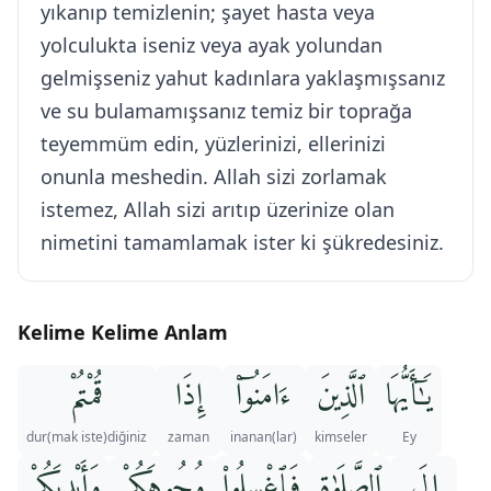
yıkanıp temizlenin; şayet hasta veya
yolculukta iseniz veya ayak yolundan
gelmişseniz yahut kadınlara yaklaşmışsanız
ve su bulamamışsanız temiz bir toprağa
teyemmüm edin, yüzlerinizi, ellerinizi
onunla meshedin. Allah sizi zorlamak
istemez, Allah sizi arıtıp üzerinize olan
nimetini tamamlamak ister ki şükredesiniz.
Kelime Kelime Anlam
يَـٰٓأَيُّهَا
ٱلَّذِينَ
ءَامَنُوٓا۟
إِذَا
قُمْتُمْ
dur(mak iste)diğiniz
zaman
inanan(lar)
kimseler
Ey
إِلَى
ٱلصَّلَوٰةِ
فَٱغْسِلُوا۟
وُجُوهَكُمْ
وَأَيْدِيَكُمْ