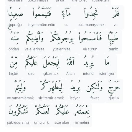
kadınlara
dokunmuşsa
ya da
the toilet
tuvaletten
فَلَمْ
تَجِدُوا۟
مَآءًۭ
فَتَيَمَّمُوا۟
صَعِيدًۭا
toprağa
teyemmüm edin
su
bulamamışsanız
ve
طَيِّبًۭا
فَٱمْسَحُوا۟
بِوُجُوهِكُمْ
وَأَيْدِيكُم
مِّنْهُ ۚ
ondan
ve ellerinize
yüzlerinize
ve sürün
temiz
مَا
يُرِيدُ
ٱللَّهُ
لِيَجْعَلَ
عَلَيْكُم
مِّنْ
hiçbir
size
çıkarmak
Allah
intend
istemiyor
حَرَجٍۢ
وَلَـٰكِن
يُرِيدُ
لِيُطَهِّرَكُمْ
وَلِيُتِمَّ
ve tamamlamak
sizi temizlemek
istiyor
fakat
güçlük
نِعْمَتَهُۥ
عَلَيْكُمْ
لَعَلَّكُمْ
تَشْكُرُونَ
şükredersiniz
umulur ki
size olan
ni'metini