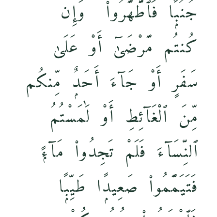
جُنُبًۭا فَٱطَّهَّرُوا۟ ۚ وَإِن
كُنتُم مَّرْضَىٰٓ أَوْ عَلَىٰ
سَفَرٍ أَوْ جَآءَ أَحَدٌۭ مِّنكُم
مِّنَ ٱلْغَآئِطِ أَوْ لَٰمَسْتُمُ
ٱلنِّسَآءَ فَلَمْ تَجِدُوا۟ مَآءًۭ
فَتَيَمَّمُوا۟ صَعِيدًۭا طَيِّبًۭا