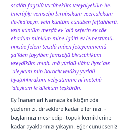
ṣṣalâti fagsilû vucûheküm veeydiyeküm ile-
lmerâfiḳi vemseḥû biruûsiküm veercüleküm
ile-lka`beyn. vein küntüm cünüben feṭṭahherû.
vein küntüm merḍâ ev `alâ seferin ev câe
eḥadüm minküm mine-lgâiṭi ev lemestümü-
nnisâe felem tecidû mâen feteyemmemû
ṣa`îden ṭayyiben femseḥû bivucûhiküm
veeydîküm minh. mâ yürîdü-llâhü liyec`ale
`aleyküm min ḥaraciv velâkiy yürîdü
liyüṭahhiraküm veliyütimme ni`metehû
`aleyküm le`alleküm teşkürûn.
Ey İnananlar! Namaza kalktığınızda
yüzlerinizi, dirseklere kadar ellerinizi, -
başlarınızı meshedip- topuk kemiklerine
kadar ayaklarınızı yıkayın. Eğer cünüpseniz