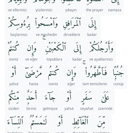
ve ellerinizi
yüzlerinizi
yıkayın
the prayer
namaza
إِلَى
ٱلْمَرَافِقِ
وَٱمْسَحُوا۟
بِرُءُوسِكُمْ
başlarınızı
ve meshedin
dirseklere
kadar
وَأَرْجُلَكُمْ
إِلَى
ٱلْكَعْبَيْنِ ۚ
وَإِن
كُنتُمْ
iseniz
ve eğer
topuklara
kadar
ve ayaklarınızı
جُنُبًۭا
فَٱطَّهَّرُوا۟ ۚ
وَإِن
كُنتُم
مَّرْضَىٰٓ
أَوْ
yahut
hasta
iseniz
eğer
tam temizlenin
cünüp
عَلَىٰ
سَفَرٍ
أَوْ
جَآءَ
أَحَدٌۭ
مِّنكُم
sizden
biriniz
gelmişse
yahut
seyahat
üzerinde
مِّنَ
ٱلْغَآئِطِ
أَوْ
لَـٰمَسْتُمُ
ٱلنِّسَآءَ