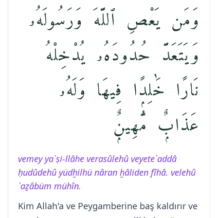
وَمَن يَعْصِ ٱللَّهَ وَرَسُولَهُۥ
وَيَتَعَدَّ حُدُودَهُۥ يُدْخِلْهُ
نَارًا خَٰلِدًۭا فِيهَا وَلَهُۥ
عَذَابٌۭ مُّهِينٌۭ
vemey ya`ṣi-llâhe verasûlehû veyete`addâ
ḥudûdehû yüdḫilhü nâran ḫâliden fîhâ. velehû
`aẕâbüm mühîn.
Kim Allah'a ve Peygamberine baş kaldırır ve