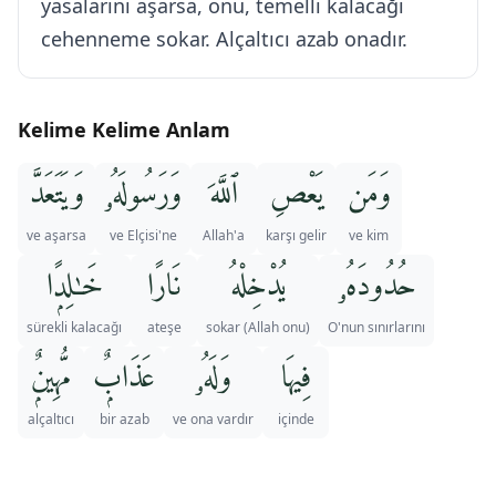
yasalarını aşarsa, onu, temelli kalacağı
cehenneme sokar. Alçaltıcı azab onadır.
Kelime Kelime Anlam
وَمَن
يَعْصِ
ٱللَّهَ
وَرَسُولَهُۥ
وَيَتَعَدَّ
ve aşarsa
ve Elçisi'ne
Allah'a
karşı gelir
ve kim
حُدُودَهُۥ
يُدْخِلْهُ
نَارًا
خَـٰلِدًۭا
sürekli kalacağı
ateşe
(Allah onu) sokar
O'nun sınırlarını
فِيهَا
وَلَهُۥ
عَذَابٌۭ
مُّهِينٌۭ
alçaltıcı
bir azab
ve ona vardır
içinde