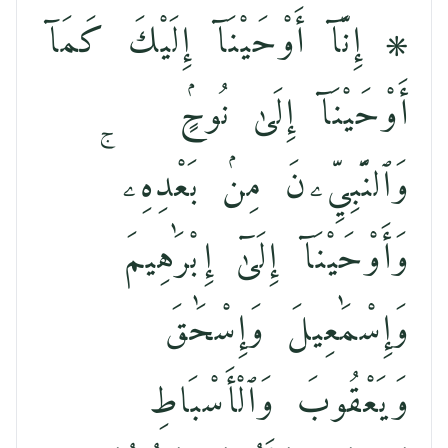
۞ إِنَّآ أَوْحَيْنَآ إِلَيْكَ كَمَآ
أَوْحَيْنَآ إِلَىٰ نُوحٍۢ
وَٱلنَّبِيِّۦنَ مِنۢ بَعْدِهِۦ ۚ
وَأَوْحَيْنَآ إِلَىٰٓ إِبْرَٰهِيمَ
وَإِسْمَٰعِيلَ وَإِسْحَٰقَ
وَيَعْقُوبَ وَٱلْأَسْبَاطِ