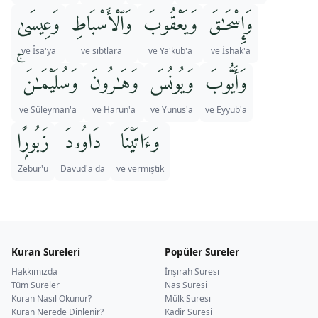
وَإِسْحَـٰقَ
وَيَعْقُوبَ
وَٱلْأَسْبَاطِ
وَعِيسَىٰ
ve Îsa'ya
ve sıbtlara
ve Ya'kub'a
ve İshak'a
وَأَيُّوبَ
وَيُونُسَ
وَهَـٰرُونَ
وَسُلَيْمَـٰنَ ۚ
ve Süleyman'a
ve Harun'a
ve Yunus'a
ve Eyyub'a
وَءَاتَيْنَا
دَاوُۥدَ
زَبُورًۭا
Zebur'u
Davud'a da
ve vermiştik
Kuran Sureleri
Popüler Sureler
Hakkımızda
İnşirah Suresi
Tüm Sureler
Nas Suresi
Kuran Nasıl Okunur?
Mülk Suresi
Kuran Nerede Dinlenir?
Kadir Suresi