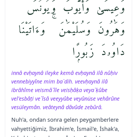
وَعِيسَىٰ وَأَيُّوبَ وَيُونُسَ
وَهَٰرُونَ وَسُلَيْمَٰنَ ۚ وَءَاتَيْنَا
دَاوُۥدَ زَبُورًۭا
innâ evḥaynâ ileyke kemâ evḥaynâ ilâ nûḥiv
vennebiyyîne mim ba`dih. veevḥaynâ ilâ
ibrâhîme veismâ`île veisḥâḳa veya`ḳûbe
vel'esbâṭi ve`îsâ veeyyûbe veyûnüse vehârûne
vesüleymân. veâteynâ dâvûde zebûrâ.
Nuh'a, ondan sonra gelen peygamberlere
vahyettiğimiz, İbrahim'e, İsmail'e, İshak'a,