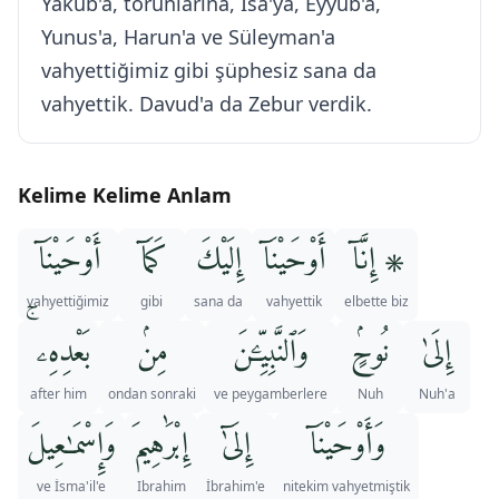
Yakub'a, torunlarına, İsa'ya, Eyyub'a,
Yunus'a, Harun'a ve Süleyman'a
vahyettiğimiz gibi şüphesiz sana da
vahyettik. Davud'a da Zebur verdik.
Kelime Kelime Anlam
۞ إِنَّآ
أَوْحَيْنَآ
إِلَيْكَ
كَمَآ
أَوْحَيْنَآ
vahyettiğimiz
gibi
sana da
vahyettik
elbette biz
إِلَىٰ
نُوحٍۢ
وَٱلنَّبِيِّـۧنَ
مِنۢ
بَعْدِهِۦ ۚ
after him
ondan sonraki
ve peygamberlere
Nuh
Nuh'a
وَأَوْحَيْنَآ
إِلَىٰٓ
إِبْرَٰهِيمَ
وَإِسْمَـٰعِيلَ
ve İsma'il'e
Ibrahim
İbrahim'e
nitekim vahyetmiştik