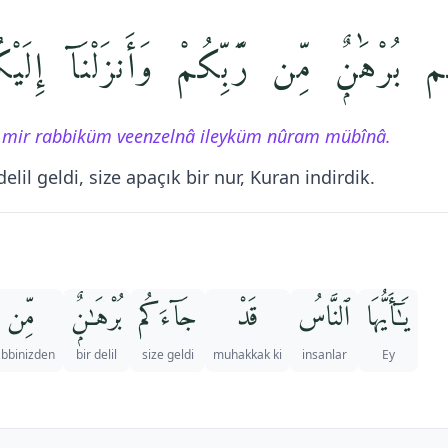
 بُرْهَٰنٌۭ مِّن رَّبِّكُمْ وَأَنزَلْنَآ إِلَيْكُ
mir rabbiküm veenzelnâ ileyküm nûram mübînâ.
elil geldi, size apaçık bir nur, Kuran indirdik.
يَـٰٓأَيُّهَا
ٱلنَّاسُ
قَدْ
جَآءَكُم
بُرْهَـٰنٌۭ
مِّن
bbinizden
bir delil
size geldi
muhakkak ki
insanlar
Ey