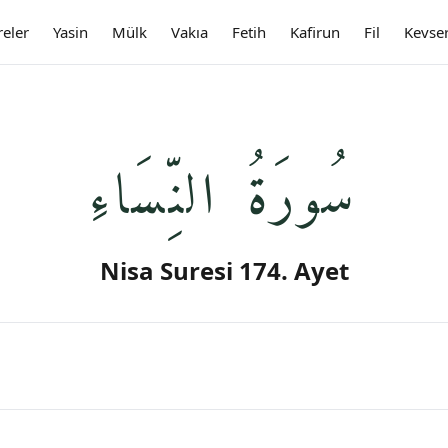
reler
Yasin
Mülk
Vakıa
Fetih
Kafirun
Fil
Kevse
سُورَةُ النِّسَاءِ
Nisa Suresi 174. Ayet