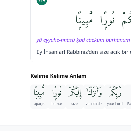
مْ نُورًۭا مُّبِينًۭا
yâ eyyühe-nnâsü ḳad câeküm bürhânüm 
Ey İnsanlar! Rabbiniz'den size açık bir d
Kelime Kelime Anlam
رَّبِّكُمْ
وَأَنزَلْنَآ
إِلَيْكُمْ
نُورًۭا
مُّبِينًۭا
apaçık
bir nur
size
ve indirdik
your Lord
Ra