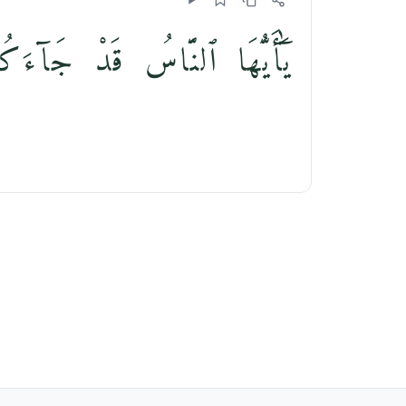
يَٰٓأَيُّهَا ٱلنَّاسُ قَدْ جَآءَكُم