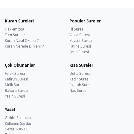
Kuran Sureleri
Popüler Sureler
Hakkımızda
Fil Suresi
Tüm Sureler
Vakıa Suresi
Kuran Nasıl Okunur?
Kevser Suresi
Kuran Nerede Dinlenir?
Fatiha Suresi
Fetih Suresi
Çok Okunanlar
Kısa Sureler
Felak Suresi
Duha Suresi
Kafirun Suresi
Kadir Suresi
Mülk Suresi
İnşirah Suresi
Bakara Suresi
Nas Suresi
Yasin Suresi
Yasal
Gizlilik Politikası
Kullanım Şartları
Çerez & KVKK