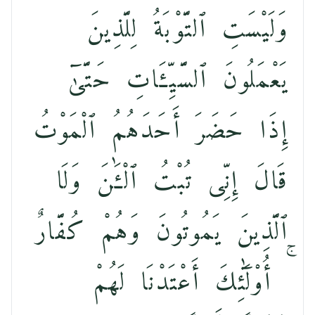
وَلَيْسَتِ ٱلتَّوْبَةُ لِلَّذِينَ
يَعْمَلُونَ ٱلسَّيِّـَٔاتِ حَتَّىٰٓ
إِذَا حَضَرَ أَحَدَهُمُ ٱلْمَوْتُ
قَالَ إِنِّى تُبْتُ ٱلْـَٰٔنَ وَلَا
ٱلَّذِينَ يَمُوتُونَ وَهُمْ كُفَّارٌ
ۚ أُو۟لَٰٓئِكَ أَعْتَدْنَا لَهُمْ