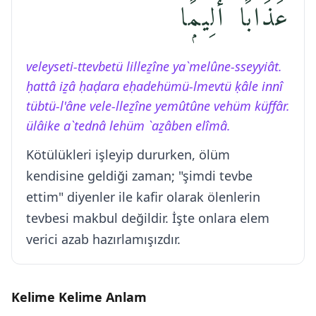
عَذَابًا أَلِيمًۭا
veleyseti-ttevbetü lilleẕîne ya`melûne-sseyyiât.
ḥattâ iẕâ ḥaḍara eḥadehümü-lmevtü ḳâle innî
tübtü-l'âne vele-lleẕîne yemûtûne vehüm küffâr.
ülâike a`tednâ lehüm `aẕâben elîmâ.
Kötülükleri işleyip dururken, ölüm
kendisine geldiği zaman; "şimdi tevbe
ettim" diyenler ile kafir olarak ölenlerin
tevbesi makbul değildir. İşte onlara elem
verici azab hazırlamışızdır.
Kelime Kelime Anlam