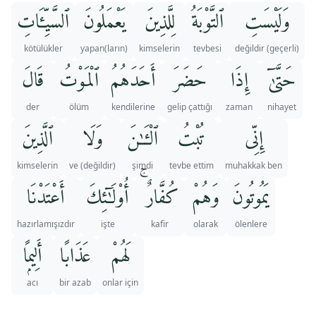
وَلَيْسَتِ
ٱلتَّوْبَةُ
لِلَّذِينَ
يَعْمَلُونَ
ٱلسَّيِّـَٔاتِ
kötülükler
yapan(ların)
kimselerin
tevbesi
(geçerli) değildir
حَتَّىٰٓ
إِذَا
حَضَرَ
أَحَدَهُمُ
ٱلْمَوْتُ
قَالَ
der
ölüm
kendilerine
gelip çattığı
zaman
nihayet
إِنِّى
تُبْتُ
ٱلْـَٔـٰنَ
وَلَا
ٱلَّذِينَ
kimselerin
ve (değildir)
şimdi
tevbe ettim
muhakkak ben
يَمُوتُونَ
وَهُمْ
كُفَّارٌ ۚ
أُو۟لَـٰٓئِكَ
أَعْتَدْنَا
hazırlamışızdır
işte
kafir
olarak
ölenlere
لَهُمْ
عَذَابًا
أَلِيمًۭا
acı
bir azab
onlar için