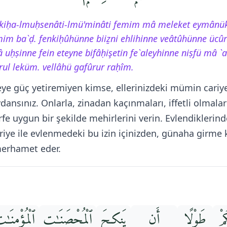
enkiḥa-lmuḥsenâti-lmü'minâti femim mâ meleket eymânü
im ba`ḍ. fenkiḥûhünne biiẕni ehlihinne veâtûhünne ücû
â uḥṣinne fein eteyne bifâḥişetin fe`aleyhinne niṣfü mâ `
rul leküm. vellâhü gafûrur raḥîm.
e güç yetiremiyen kimse, ellerinizdeki mümin cariyele
soydansınız. Onlarla, zinadan kaçınmaları, iffetli olmal
 örfe uygun bir şekilde mehirlerini verin. Evlendiklerin
Cariye ile evlenmedeki bu izin içinizden, günaha girme
 merhamet eder.
مْ
طَوْلًا
أَن
يَنكِحَ
ٱلْمُحْصَنَـٰتِ
ٱلْمُؤْمِنَـٰ