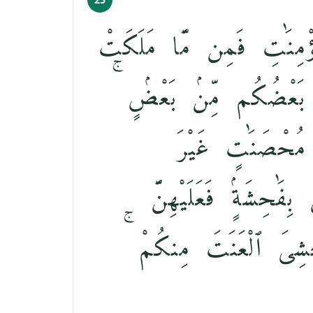
ْمِنَٰتِ فَمِن مَّا مَلَكَتْ
كُم ۚ بَعْضُكُم مِّنۢ بَعْضٍۢ
 مُحْصَنَٰتٍ غَيْرَ
فَٰحِشَةٍۢ فَعَلَيْهِنَّ
َشِىَ ٱلْعَنَتَ مِنكُمْ