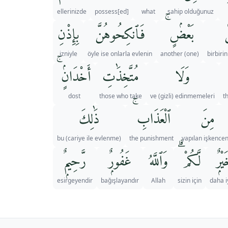
ellerinizde
possess[ed]
what
sahip olduğunuz
ۢ
بَعْضٍۢ ۚ
فَٱنكِحُوهُنَّ
بِإِذْنِ
izniyle
öyle ise onlarla evlenin
(one) another
birbiri
وَلَا
مُتَّخِذَٰتِ
أَخْدَانٍۢ ۚ
dost
those who take
ve (gizli) edinmemeleri
t
مِنَ
ٱلْعَذَابِ ۚ
ذَٰلِكَ
bu (cariye ile evlenme)
the punishment
yapılan işkencen
يْرٌۭ
لَّكُمْ ۗ
وَٱللَّهُ
غَفُورٌۭ
رَّحِيمٌۭ
esirgeyendir
bağışlayandır
Allah
sizin için
daha i