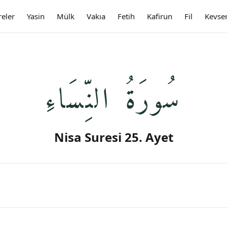
reler
Yasin
Mülk
Vakıa
Fetih
Kafirun
Fil
Kevse
سُورَةُ النِّسَاءِ
Nisa Suresi 25. Ayet