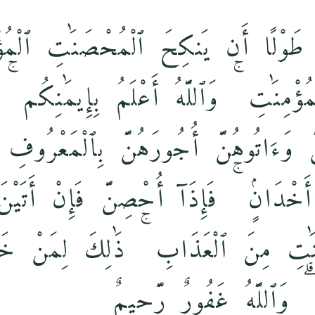
 طَوْلًا أَن يَنكِحَ ٱلْمُحْصَنَٰتِ ٱلْمُؤ
ٱلْمُؤْمِنَٰتِ ۚ وَٱللَّهُ أَعْلَمُ بِإِيمَٰنِ
َّ وَءَاتُوهُنَّ أُجُورَهُنَّ بِٱلْمَعْرُوفِ
خْدَانٍۢ ۚ فَإِذَآ أُحْصِنَّ فَإِنْ أَتَيْنَ بِ
َٰتِ مِنَ ٱلْعَذَابِ ۚ ذَٰلِكَ لِمَنْ خ
ۗ وَٱللَّهُ غَفُورٌۭ رَّحِيمٌۭ