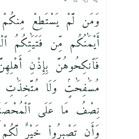
وَمَن لَّمْ يَسْتَطِعْ مِنكُمْ
أَيْمَٰنُكُم مِّن فَتَيَٰتِكُمُ  ۚ
فَٱنكِحُوهُنَّ بِإِذْنِ أَهْلِهِن
مُسَٰفِحَٰتٍۢ وَلَا مُتَّخِذَٰتِ أَ
نِصْفُ مَا عَلَى ٱلْمُحْصَن ۚ
وَأَن تَصْبِرُوا۟ خَيْرٌۭ لَّكُمْ 