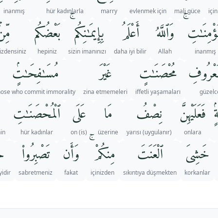
inanmış
hür kadınlarla
marry
evlenmek için
mali güce
içi
ْمُؤْمِنَـٰتِ
وَٱللَّهُ
أَعْلَمُ
بِإِيمَـٰنِكُم ۚ
بَعْضُكُم
مِّن
nizdensiniz
hepiniz
sizin imanınızı
daha iyi bilir
Allah
inanmış
مَعْرُوفِ
مُحْصَنَـٰتٍ
غَيْرَ
مُسَـٰفِحَـٰتٍۢ
hose who commit immorality
zina etmemeleri
iffetli yaşamaları
güzelc
ۢ
فَعَلَيْهِنَّ
نِصْفُ
مَا
عَلَى
ٱلْمُحْصَنَـٰتِ
in
hür kadınlar
(is) on
üzerine
yarısı (uygulanır)
onlara
خَشِىَ
ٱلْعَنَتَ
مِنكُمْ ۚ
وَأَن
تَصْبِرُوا۟
خَ
yidir
sabretmeniz
fakat
içinizden
sıkıntıya düşmekten
korkanlar