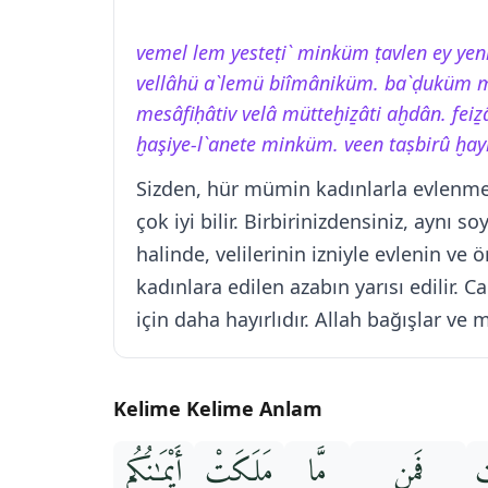
vemel lem yesteṭi` minküm ṭavlen ey y
vellâhü a`lemü biîmâniküm. ba`ḍuküm m
mesâfiḥâtiv velâ mütteḫiẕâti aḫdân. feiẕ
ḫaşiye-l`anete minküm. veen taṣbirû ḫay
Sizden, hür mümin kadınlarla evlenmey
çok iyi bilir. Birbirinizdensiniz, aynı 
halinde, velilerinin izniyle evlenin ve
kadınlara edilen azabın yarısı edilir. 
için daha hayırlıdır. Allah bağışlar ve
Kelime Kelime Anlam
تِ
فَمِن
مَّا
مَلَكَتْ
أَيْمَـٰنُكُم