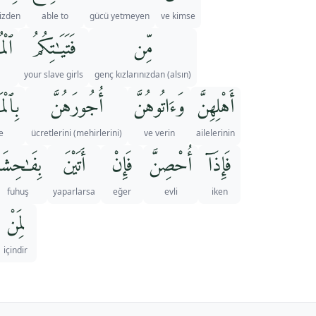
nizden
able to
gücü yetmeyen
ve kimse
مِّن
فَتَيَـٰتِكُمُ
ٱل ۚ
your slave girls
genç kızlarınızdan (alsın)
أَهْلِهِنَّ
وَءَاتُوهُنَّ
أُجُورَهُنَّ
بِٱلْ
e
ücretlerini (mehirlerini)
ve verin
ailelerinin
فَإِذَآ
أُحْصِنَّ
فَإِنْ
أَتَيْنَ
بِفَـٰحِشَةٍ
fuhuş
yaparlarsa
eğer
evli
iken
لِمَنْ
içindir