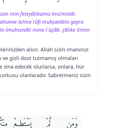
küm min feteyâtikümü-lmü'minât.
rahünne bilma`rûfi muḥṣanâtin gayra
ale-lmuḥsenâti mine-l`aẕâb. ẕâlike limen
rinizden alsın. Allah sizin imanınızı
arı ve gizli dost tutmamış olmaları
de zina edecek olurlarsa, onlara, hür
 korkusu olanlaradır. Sabretmeniz sizin
وَمَن
لَّمْ
يَسْتَطِعْ
مِنكُ