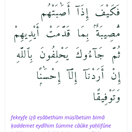
فَكَيْفَ إِذَآ أَصَٰبَتْهُم
مُّصِيبَةٌۢ بِمَا قَدَّمَتْ أَيْدِيهِمْ
ثُمَّ جَآءُوكَ يَحْلِفُونَ بِٱللَّهِ
إِنْ أَرَدْنَآ إِلَّآ إِحْسَٰنًۭا
وَتَوْفِيقًا
fekeyfe iẕâ eṣâbethüm müṣîbetüm bimâ
ḳaddemet eydîhim ŝümme câûke yaḥlifûne