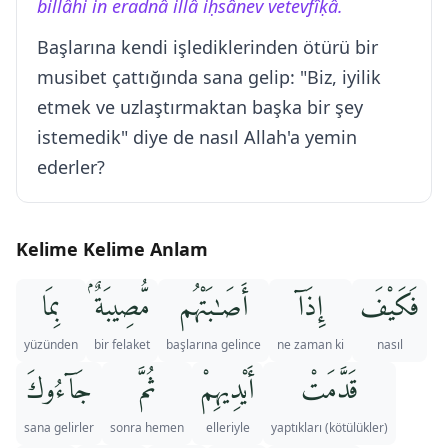
billâhi in eradnâ illâ iḥsânev vetevfîḳâ.
Başlarına kendi işlediklerinden ötürü bir
musibet çattığında sana gelip: "Biz, iyilik
etmek ve uzlaştırmaktan başka bir şey
istemedik" diye de nasıl Allah'a yemin
ederler?
Kelime Kelime Anlam
فَكَيْفَ
إِذَآ
أَصَـٰبَتْهُم
مُّصِيبَةٌۢ
بِمَا
yüzünden
bir felaket
başlarına gelince
ne zaman ki
nasıl
قَدَّمَتْ
أَيْدِيهِمْ
ثُمَّ
جَآءُوكَ
sana gelirler
sonra hemen
elleriyle
yaptıkları (kötülükler)