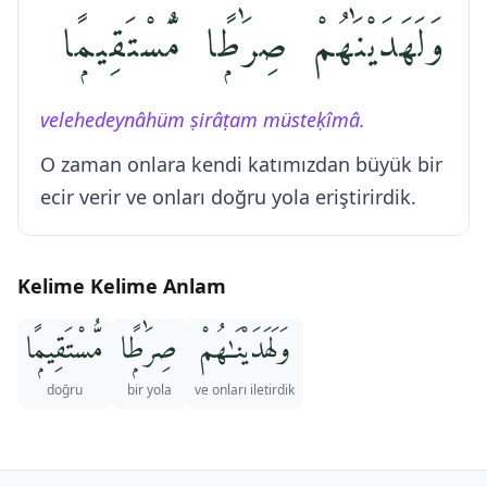
وَلَهَدَيْنَٰهُمْ صِرَٰطًۭا مُّسْتَقِيمًۭا
velehedeynâhüm ṣirâṭam müsteḳîmâ.
O zaman onlara kendi katımızdan büyük bir
ecir verir ve onları doğru yola eriştirirdik.
Kelime Kelime Anlam
وَلَهَدَيْنَـٰهُمْ
صِرَٰطًۭا
مُّسْتَقِيمًۭا
doğru
bir yola
ve onları iletirdik