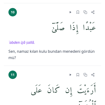
10
عَبْدًا إِذَا صَلَّىٰٓ
`abden iẕâ ṣallâ.
Sen, namaz kılan kulu bundan menedeni gördün
mü?
11
أَرَءَيْتَ إِن كَانَ عَلَى