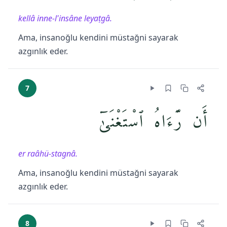
kellâ inne-l'insâne leyaṭgâ.
Ama, insanoğlu kendini müstağni sayarak
azgınlık eder.
7
أَن رَّءَاهُ ٱسْتَغْنَىٰٓ
er raâhü-stagnâ.
Ama, insanoğlu kendini müstağni sayarak
azgınlık eder.
8