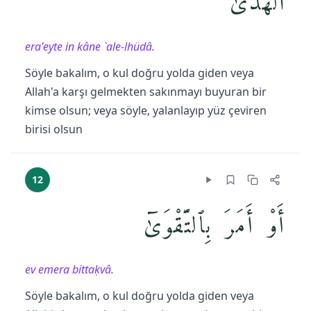
ٱلْهُدَىٰٓ
era'eyte in kâne `ale-lhüdâ.
Söyle bakalım, o kul doğru yolda giden veya
Allah'a karşı gelmekten sakınmayı buyuran bir
kimse olsun; veya söyle, yalanlayıp yüz çeviren
birisi olsun
12
أَوْ أَمَرَ بِٱلتَّقْوَىٰٓ
ev emera bittaḳvâ.
Söyle bakalım, o kul doğru yolda giden veya