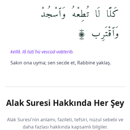
كَلَّا لَا تُطِعْهُ وَٱسْجُدْ
وَٱقْتَرِب ۩
kellâ. lâ tüṭi`hü vescüd vaḳterib.
Sakın ona uyma; sen secde et, Rabbine yaklaş.
Alak Suresi Hakkında Her Şey
Alak Suresi'nin anlamı, fazileti, tefsiri, nüzul sebebi ve
daha fazlası hakkında kapsamlı bilgiler.