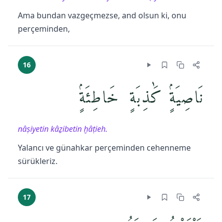
Ama bundan vazgeçmezse, and olsun ki, onu
perçeminden,
16
نَاصِيَةٍۢ كَٰذِبَةٍ خَاطِئَةٍۢ
nâṣiyetin kâẕibetin ḫâṭieh.
Yalancı ve günahkar perçeminden cehenneme
sürükleriz.
17