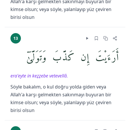
Allah'a karşı gelmekten sakınmayı buyuran bir
kimse olsun; veya söyle, yalanlayıp yüz çeviren
birisi olsun
13
أَرَءَيْتَ إِن كَذَّبَ وَتَوَلَّىٰٓ
era'eyte in keẕẕebe vetevellâ.
Söyle bakalım, o kul doğru yolda giden veya
Allah'a karşı gelmekten sakınmayı buyuran bir
kimse olsun; veya söyle, yalanlayıp yüz çeviren
birisi olsun