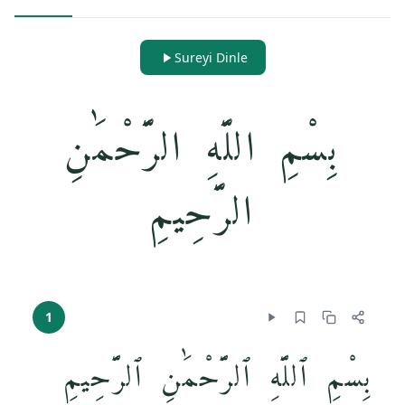
Sureyi Dinle
بِسْمِ اللَّهِ الرَّحْمَٰنِ
الرَّحِيمِ
1
بِسْمِ ٱللَّهِ ٱلرَّحْمَٰنِ ٱلرَّحِيمِ