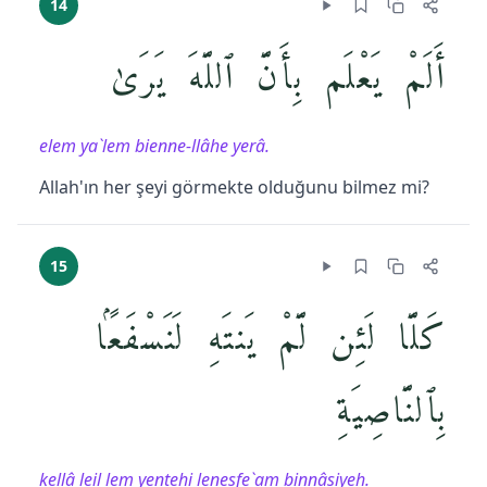
14
أَلَمْ يَعْلَم بِأَنَّ ٱللَّهَ يَرَىٰ
elem ya`lem bienne-llâhe yerâ.
Allah'ın her şeyi görmekte olduğunu bilmez mi?
15
كَلَّا لَئِن لَّمْ يَنتَهِ لَنَسْفَعًۢا
بِٱلنَّاصِيَةِ
kellâ leil lem yentehi lenesfe`am binnâṣiyeh.