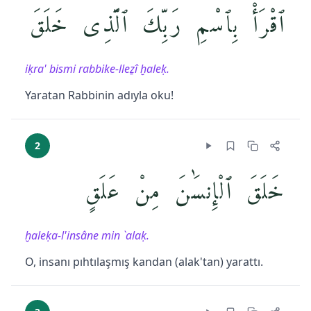
ٱقْرَأْ بِٱسْمِ رَبِّكَ ٱلَّذِى خَلَقَ
iḳra' bismi rabbike-lleẕî ḫaleḳ.
Yaratan Rabbinin adıyla oku!
2
خَلَقَ ٱلْإِنسَٰنَ مِنْ عَلَقٍ
ḫaleḳa-l'insâne min `alaḳ.
O, insanı pıhtılaşmış kandan (alak'tan) yarattı.