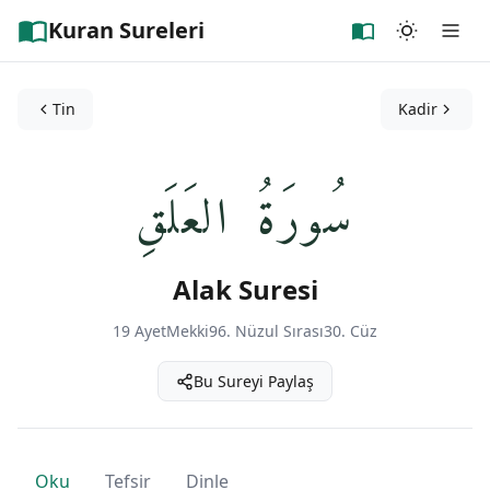
Kuran Sureleri
Tin
Kadir
سُورَةُ العَلَقِ
Alak Suresi
19 Ayet
Mekki
96. Nüzul Sırası
30. Cüz
Bu Sureyi Paylaş
Oku
Tefsir
Dinle