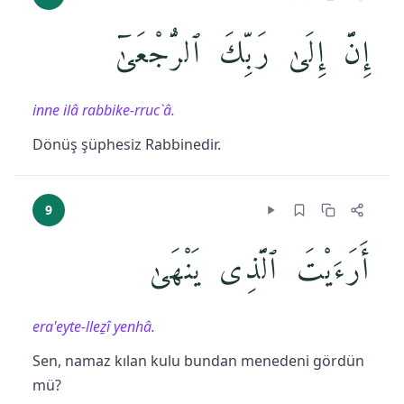
إِنَّ إِلَىٰ رَبِّكَ ٱلرُّجْعَىٰٓ
inne ilâ rabbike-rruc`â.
Dönüş şüphesiz Rabbinedir.
9
أَرَءَيْتَ ٱلَّذِى يَنْهَىٰ
era'eyte-lleẕî yenhâ.
Sen, namaz kılan kulu bundan menedeni gördün
mü?