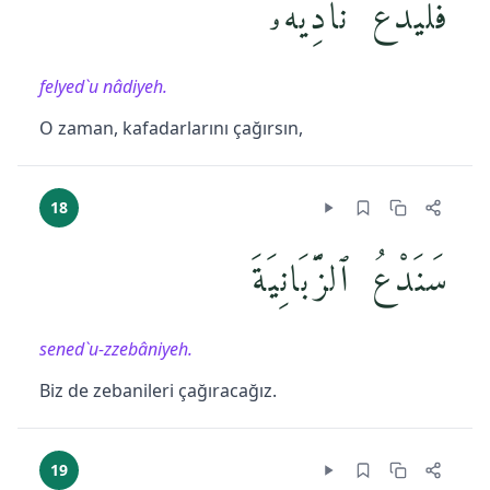
فَلْيَدْعُ نَادِيَهُۥ
felyed`u nâdiyeh.
O zaman, kafadarlarını çağırsın,
18
سَنَدْعُ ٱلزَّبَانِيَةَ
sened`u-zzebâniyeh.
Biz de zebanileri çağıracağız.
19