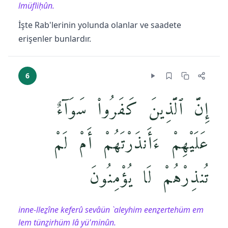
lmüfliḥûn.
İşte Rab'lerinin yolunda olanlar ve saadete
erişenler bunlardır.
6
إِنَّ ٱلَّذِينَ كَفَرُوا۟ سَوَآءٌ
عَلَيْهِمْ ءَأَنذَرْتَهُمْ أَمْ لَمْ
تُنذِرْهُمْ لَا يُؤْمِنُونَ
inne-lleẕîne keferû sevâün `aleyhim eenẕertehüm em
lem tünẕirhüm lâ yü'minûn.