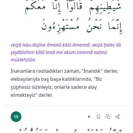
شَيَٰطِينِهِمْ قَالُوٓا۟ إِنَّا مَعَكُمْ
إِنَّمَا نَحْنُ مُسْتَهْزِءُونَ
veiẕâ leḳu-lleẕîne âmenû ḳâlû âmennâ. veiẕâ ḫalev ilâ
şeyâṭînihim ḳâlû innâ me`aküm innemâ naḥnü
müstehziûn.
İnananlara rastladıkları zaman, "İnandık" derler,
elebaşılarıyla baş başa kaldıklarında, "Biz
şüphesiz sizinleyiz, onlarla sadece alay
etmekteyiz" derler.
15