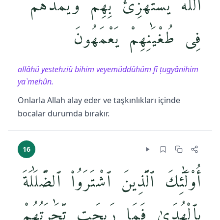
ٱللَّهُ يَسْتَهْزِئُ بِهِمْ وَيَمُدُّهُمْ
فِى طُغْيَٰنِهِمْ يَعْمَهُونَ
allâhü yestehziü bihim veyemüddühüm fî ṭugyânihim
ya`mehûn.
Onlarla Allah alay eder ve taşkınlıkları içinde
bocalar durumda bırakır.
16
أُو۟لَٰٓئِكَ ٱلَّذِينَ ٱشْتَرَوُا۟ ٱلضَّلَٰلَةَ
بِٱلْهُدَىٰ فَمَا رَبِحَت تِّجَٰرَتُهُمْ