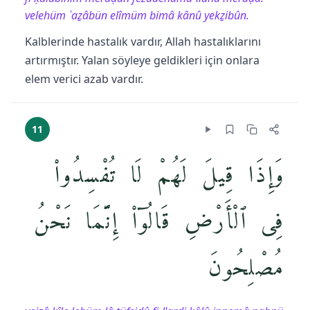
velehüm `aẕâbün elîmüm bimâ kânû yekẕibûn.
Kalblerinde hastalık vardır, Allah hastalıklarını
artırmıştır. Yalan söyleye geldikleri için onlara
elem verici azab vardır.
11
وَإِذَا قِيلَ لَهُمْ لَا تُفْسِدُوا۟
فِى ٱلْأَرْضِ قَالُوٓا۟ إِنَّمَا نَحْنُ
مُصْلِحُونَ