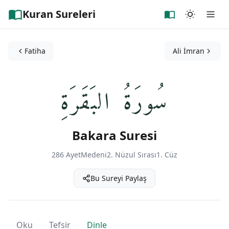
Kuran Sureleri
Fatiha
Ali İmran
سُورَةُ البَقَرَةِ
Bakara Suresi
286 Ayet
Medeni
2. Nüzul Sırası
1. Cüz
Bu Sureyi Paylaş
Oku
Tefsir
Dinle