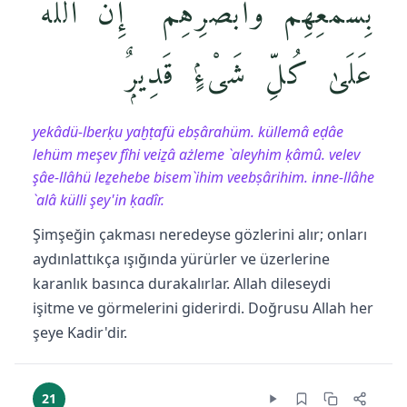
بِسَمْعِهِمْ وَأَبْصَٰرِهِمْ ۚ إِنَّ ٱللَّهَ
عَلَىٰ كُلِّ شَىْءٍۢ قَدِيرٌۭ
yekâdü-lberḳu yaḫṭafü ebṣârahüm. küllemâ eḍâe
lehüm meşev fîhi veiẕâ ażleme `aleyhim ḳâmû. velev
şâe-llâhü leẕehebe bisem`ihim veebṣârihim. inne-llâhe
`alâ külli şey'in ḳadîr.
Şimşeğin çakması neredeyse gözlerini alır; onları
aydınlattıkça ışığında yürürler ve üzerlerine
karanlık basınca durakalırlar. Allah dileseydi
işitme ve görmelerini giderirdi. Doğrusu Allah her
şeye Kadir'dir.
21