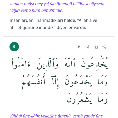
vemine-nnâsi mey yeḳûlü âmennâ billâhi vebilyevmi-
l'âḫiri vemâ hüm bimü'minîn.
İnsanlardan, inanmadıkları halde, "Allah'a ve
ahiret gününe inandık" diyenler vardır.
9
يُخَٰدِعُونَ ٱللَّهَ وَٱلَّذِينَ ءَامَنُوا۟
وَمَا يَخْدَعُونَ إِلَّآ أَنفُسَهُمْ
وَمَا يَشْعُرُونَ
yüḫâdi`ûne-llâhe velleẕîne âmenû. vemâ yaḫde`ûne