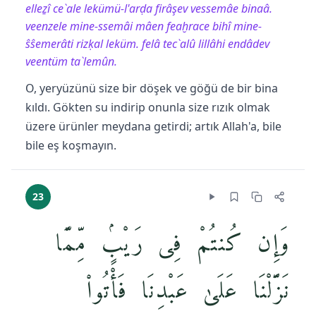
elleẕî ce`ale lekümü-l'arḍa firâşev vessemâe binaâ.
veenzele mine-ssemâi mâen feaḫrace bihî mine-
ŝŝemerâti rizḳal leküm. felâ tec`alû lillâhi endâdev
veentüm ta`lemûn.
O, yeryüzünü size bir döşek ve göğü de bir bina
kıldı. Gökten su indirip onunla size rızık olmak
üzere ürünler meydana getirdi; artık Allah'a, bile
bile eş koşmayın.
23
وَإِن كُنتُمْ فِى رَيْبٍۢ مِّمَّا
نَزَّلْنَا عَلَىٰ عَبْدِنَا فَأْتُوا۟