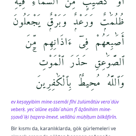
أَوْ كَصَيِّبٍۢ مِّنَ ٱلسَّمَآءِ فِيهِ
ظُلُمَٰتٌۭ وَرَعْدٌۭ وَبَرْقٌۭ يَجْعَلُونَ
أَصَٰبِعَهُمْ فِىٓ ءَاذَانِهِم مِّنَ
ٱلصَّوَٰعِقِ حَذَرَ ٱلْمَوْتِ ۚ
وَٱللَّهُ مُحِيطٌۢ بِٱلْكَٰفِرِينَ
ev keṣayyibim mine-ssemâi fîhi żulümâtüv vera`düv
veberḳ. yec`alûne eṣâbi`ahüm fî âẕânihim mine-
ṣṣavâ`iḳi ḥaẕera-lmevt. vellâhü müḥîṭum bilkâfirîn.
Bir kısmı da, karanlıklarda, gök gürlemeleri ve