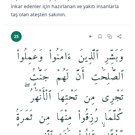
inkar edenler için hazırlanan ve yakıtı insanlarla
taş olan ateşten sakının.
25
وَبَشِّرِ ٱلَّذِينَ ءَامَنُوا۟ وَعَمِلُوا۟
ٱلصَّٰلِحَٰتِ أَنَّ لَهُمْ جَنَّٰتٍۢ
تَجْرِى مِن تَحْتِهَا ٱلْأَنْهَٰرُ ۖ
كُلَّمَا رُزِقُوا۟ مِنْهَا مِن ثَمَرَةٍۢ