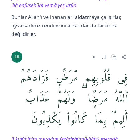
illâ enfüsehüm vemâ yeş`urûn.
Bunlar Allah'ı ve inananları aldatmaya çalışırlar,
oysa sadece kendilerini aldatırlar da farkında
değildirler.
10
فِى قُلُوبِهِم مَّرَضٌۭ فَزَادَهُمُ
ٱللَّهُ مَرَضًۭا ۖ وَلَهُمْ عَذَابٌ
أَلِيمٌۢ بِمَا كَانُوا۟ يَكْذِبُونَ
fî ḳulûbihim meraḍun fezâdehümü-llâhü meraḍâ.