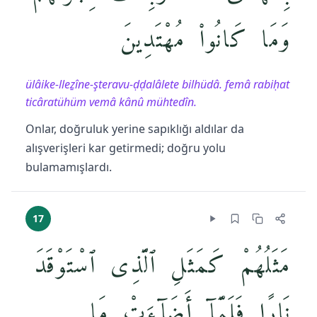
وَمَا كَانُوا۟ مُهْتَدِينَ
ülâike-lleẕîne-şteravu-ḍḍalâlete bilhüdâ. femâ rabiḥat
ticâratühüm vemâ kânû mühtedîn.
Onlar, doğruluk yerine sapıklığı aldılar da
alışverişleri kar getirmedi; doğru yolu
bulamamışlardı.
17
مَثَلُهُمْ كَمَثَلِ ٱلَّذِى ٱسْتَوْقَدَ
نَارًۭا فَلَمَّآ أَضَآءَتْ مَا