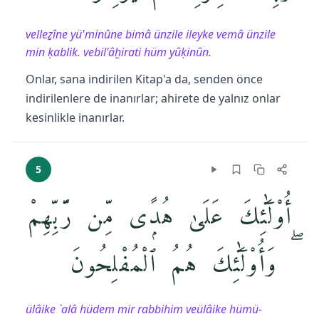
velleẕîne yü'minûne bimâ ünzile ileyke vemâ ünzile
min ḳablik. vebil'âḫirati hüm yûḳinûn.
Onlar, sana indirilen Kitap'a da, senden önce
indirilenlere de inanırlar; ahirete de yalnız onlar
kesinlikle inanırlar.
5
أُو۟لَٰٓئِكَ عَلَىٰ هُدًۭى مِّن رَّبِّهِمْ
ۖ وَأُو۟لَٰٓئِكَ هُمُ ٱلْمُفْلِحُونَ
ülâike `alâ hüdem mir rabbihim veülâike hümü-