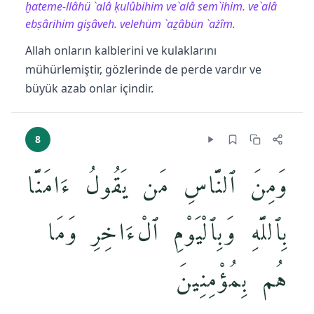
ḫateme-llâhü `alâ ḳulûbihim ve`alâ sem`ihim. ve`alâ
ebṣârihim gişâveh. velehüm `aẕâbün `ażîm.
Allah onların kalblerini ve kulaklarını
mühürlemiştir, gözlerinde de perde vardır ve
büyük azab onlar içindir.
8
وَمِنَ ٱلنَّاسِ مَن يَقُولُ ءَامَنَّا
بِٱللَّهِ وَبِٱلْيَوْمِ ٱلْءَاخِرِ وَمَا
هُم بِمُؤْمِنِينَ