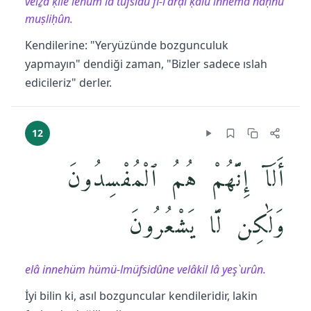
veiẕâ ḳîle lehüm lâ tüfsidû fi-l'arḍi ḳâlû innemâ naḥnü
muṣliḥûn.
Kendilerine: "Yeryüzünde bozgunculuk
yapmayın" dendiği zaman, "Bizler sadece ıslah
edicileriz" derler.
12
أَلَآ إِنَّهُمْ هُمُ ٱلْمُفْسِدُونَ
وَلَٰكِن لَّا يَشْعُرُونَ
elâ innehüm hümü-lmüfsidûne velâkil lâ yeş`urûn.
İyi bilin ki, asıl bozguncular kendileridir, lakin