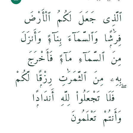
ٱلَّذِى جَعَلَ لَكُمُ ٱلْأَرْضَ
فِرَٰشًۭا وَٱلسَّمَآءَ بِنَآءًۭ وَأَنزَلَ
مِنَ ٱلسَّمَآءِ مَآءًۭ فَأَخْرَجَ
بِهِۦ مِنَ ٱلثَّمَرَٰتِ رِزْقًۭا لَّكُمْ
ۖ فَلَا تَجْعَلُوا۟ لِلَّهِ أَندَادًۭا
وَأَنتُمْ تَعْلَمُونَ