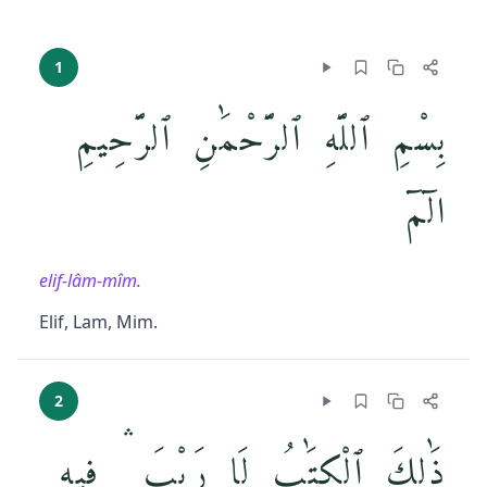
1
بِسْمِ ٱللَّهِ ٱلرَّحْمَٰنِ ٱلرَّحِيمِ
الٓمٓ
elif-lâm-mîm.
Elif, Lam, Mim.
2
ذَٰلِكَ ٱلْكِتَٰبُ لَا رَيْبَ ۛ فِيهِ