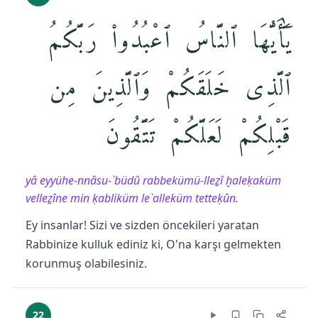
يَٰٓأَيُّهَا ٱلنَّاسُ ٱعْبُدُوا۟ رَبَّكُمُ
ٱلَّذِى خَلَقَكُمْ وَٱلَّذِينَ مِن
قَبْلِكُمْ لَعَلَّكُمْ تَتَّقُونَ
yâ eyyühe-nnâsu-`büdû rabbekümü-lleẕî ḫaleḳaküm
velleẕîne min ḳabliküm le`alleküm tetteḳûn.
Ey insanlar! Sizi ve sizden öncekileri yaratan
Rabbinize kulluk ediniz ki, O'na karşı gelmekten
korunmuş olabilesiniz.
22