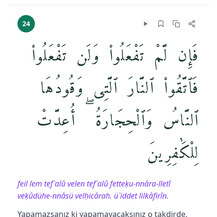
24
فَإِن لَّمْ تَفْعَلُوا۟ وَلَن تَفْعَلُوا۟
فَٱتَّقُوا۟ ٱلنَّارَ ٱلَّتِى وَقُودُهَا
ٱلنَّاسُ وَٱلْحِجَارَةُ ۖ أُعِدَّتْ
لِلْكَٰفِرِينَ
feil lem tef`alû velen tef`alû fetteḳu-nnâra-lletî
veḳûdühe-nnâsü velḥicârah. ü`iddet lilkâfirîn.
Yapamazsanız ki yapamayacaksınız o takdirde,