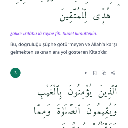
ۛ هُدًۭى لِّلْمُتَّقِينَ
ẕâlike-lkitâbü lâ raybe fîh. hüdel lilmütteḳîn.
Bu, doğruluğu şüphe götürmeyen ve Allah'a karşı
gelmekten sakınanlara yol gösteren Kitap'dır.
3
ٱلَّذِينَ يُؤْمِنُونَ بِٱلْغَيْبِ
وَيُقِيمُونَ ٱلصَّلَوٰةَ وَمِمَّا