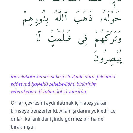
حَوْلَهُۥ ذَهَبَ ٱللَّهُ بِنُورِهِمْ
وَتَرَكَهُمْ فِى ظُلُمَٰتٍۢ لَّا
يُبْصِرُونَ
meŝelühüm kemeŝeli-lleẕi-stevḳade nârâ. felemmâ
eḍâet mâ ḥavlehû ẕehebe-llâhü binûrihim
veterakehüm fî żulümâtil lâ yübṣirûn.
Onlar, çevresini aydınlatmak için ateş yakan
kimseye benzerler ki, Allah ışıklarını yok edince,
onları karanlıklar içinde görmez bir halde
bırakmıştır.