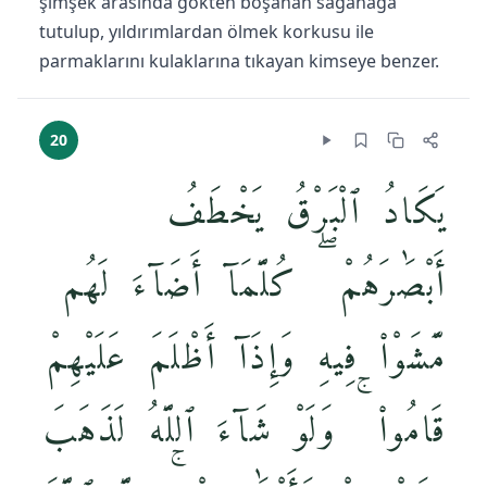
şimşek arasında gökten boşanan sağanağa
tutulup, yıldırımlardan ölmek korkusu ile
parmaklarını kulaklarına tıkayan kimseye benzer.
20
يَكَادُ ٱلْبَرْقُ يَخْطَفُ
أَبْصَٰرَهُمْ ۖ كُلَّمَآ أَضَآءَ لَهُم
مَّشَوْا۟ فِيهِ وَإِذَآ أَظْلَمَ عَلَيْهِمْ
قَامُوا۟ ۚ وَلَوْ شَآءَ ٱللَّهُ لَذَهَبَ