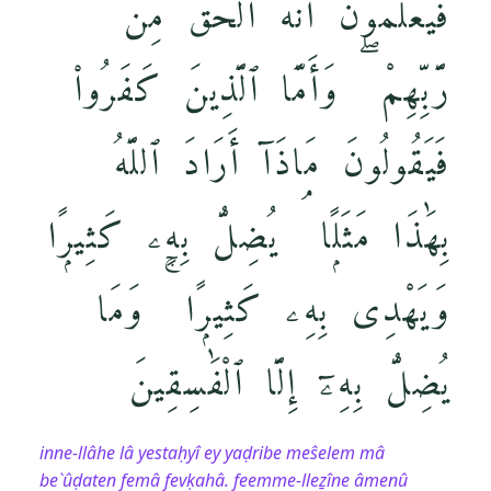
فَيَعْلَمُونَ أَنَّهُ ٱلْحَقُّ مِن
رَّبِّهِمْ ۖ وَأَمَّا ٱلَّذِينَ كَفَرُوا۟
فَيَقُولُونَ مَاذَآ أَرَادَ ٱللَّهُ
بِهَٰذَا مَثَلًۭا ۘ يُضِلُّ بِهِۦ كَثِيرًۭا
وَيَهْدِى بِهِۦ كَثِيرًۭا ۚ وَمَا
يُضِلُّ بِهِۦٓ إِلَّا ٱلْفَٰسِقِينَ
inne-llâhe lâ yestaḥyî ey yaḍribe meŝelem mâ
be`ûḍaten femâ fevḳahâ. feemme-lleẕîne âmenû