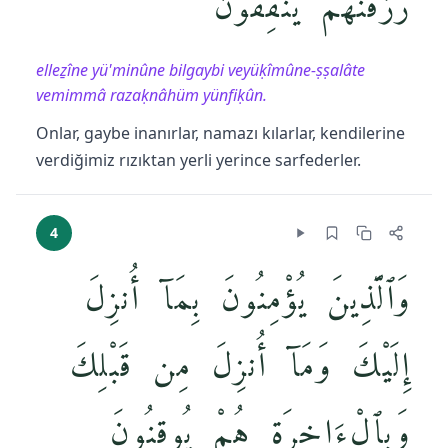
رَزَقْنَٰهُمْ يُنفِقُونَ
elleẕîne yü'minûne bilgaybi veyüḳîmûne-ṣṣalâte
vemimmâ razaḳnâhüm yünfiḳûn.
Onlar, gaybe inanırlar, namazı kılarlar, kendilerine
verdiğimiz rızıktan yerli yerince sarfederler.
4
وَٱلَّذِينَ يُؤْمِنُونَ بِمَآ أُنزِلَ
إِلَيْكَ وَمَآ أُنزِلَ مِن قَبْلِكَ
وَبِٱلْءَاخِرَةِ هُمْ يُوقِنُونَ