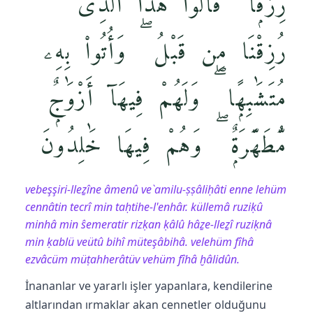
رِّزْقًۭا ۙ قَالُوا۟ هَٰذَا ٱلَّذِى
رُزِقْنَا مِن قَبْلُ ۖ وَأُتُوا۟ بِهِۦ
مُتَشَٰبِهًۭا ۖ وَلَهُمْ فِيهَآ أَزْوَٰجٌۭ
مُّطَهَّرَةٌۭ ۖ وَهُمْ فِيهَا خَٰلِدُونَ
vebeşşiri-lleẕîne âmenû ve`amilu-ṣṣâliḥâti enne lehüm
cennâtin tecrî min taḥtihe-l'enhâr. küllemâ ruziḳû
minhâ min ŝemeratir rizḳan ḳâlû hâẕe-lleẕî ruziḳnâ
min ḳablü veütû bihî müteşâbihâ. velehüm fîhâ
ezvâcüm müṭahherâtüv vehüm fîhâ ḫâlidûn.
İnananlar ve yararlı işler yapanlara, kendilerine
altlarından ırmaklar akan cennetler olduğunu