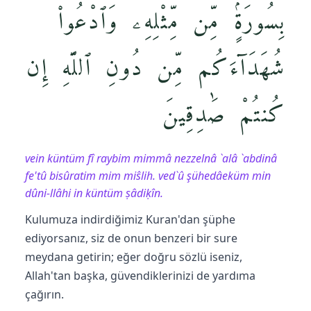
بِسُورَةٍۢ مِّن مِّثْلِهِۦ وَٱدْعُوا۟
شُهَدَآءَكُم مِّن دُونِ ٱللَّهِ إِن
كُنتُمْ صَٰدِقِينَ
vein küntüm fî raybim mimmâ nezzelnâ `alâ `abdinâ
fe'tû bisûratim mim miŝlih. ved`û şühedâeküm min
dûni-llâhi in küntüm ṣâdiḳîn.
Kulumuza indirdiğimiz Kuran'dan şüphe
ediyorsanız, siz de onun benzeri bir sure
meydana getirin; eğer doğru sözlü iseniz,
Allah'tan başka, güvendiklerinizi de yardıma
çağırın.