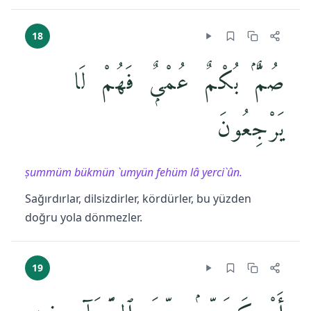
18
صُمٌّۢ بُكْمٌ عُمْىٌۭ فَهُمْ لَا
يَرْجِعُونَ
ṣummüm bükmün `umyün fehüm lâ yerci`ûn.
Sağırdırlar, dilsizdirler, kördürler, bu yüzden
doğru yola dönmezler.
19