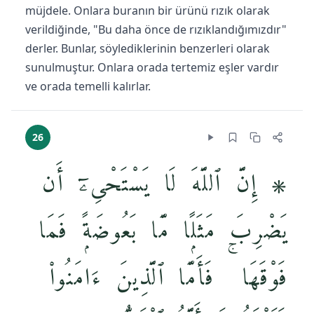
müjdele. Onlara buranın bir ürünü rızık olarak
verildiğinde, "Bu daha önce de rızıklandığımızdır"
derler. Bunlar, söylediklerinin benzerleri olarak
sunulmuştur. Onlara orada tertemiz eşler vardır
ve orada temelli kalırlar.
26
۞ إِنَّ ٱللَّهَ لَا يَسْتَحْىِۦٓ أَن
يَضْرِبَ مَثَلًۭا مَّا بَعُوضَةًۭ فَمَا
فَوْقَهَا ۚ فَأَمَّا ٱلَّذِينَ ءَامَنُوا۟