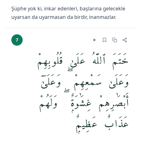
Şüphe yok ki, inkar edenleri, başlarına gelecekle
uyarsan da uyarmasan da birdir, inanmazlar.
7
خَتَمَ ٱللَّهُ عَلَىٰ قُلُوبِهِمْ
وَعَلَىٰ سَمْعِهِمْ ۖ وَعَلَىٰٓ
أَبْصَٰرِهِمْ غِشَٰوَةٌۭ ۖ وَلَهُمْ
عَذَابٌ عَظِيمٌۭ