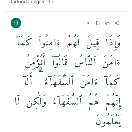
farkında değillerdir.
13
وَإِذَا قِيلَ لَهُمْ ءَامِنُوا۟ كَمَآ
ءَامَنَ ٱلنَّاسُ قَالُوٓا۟ أَنُؤْمِنُ
كَمَآ ءَامَنَ ٱلسُّفَهَآءُ ۗ أَلَآ
إِنَّهُمْ هُمُ ٱلسُّفَهَآءُ وَلَٰكِن لَّا
يَعْلَمُونَ