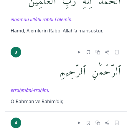
ٱلْحَمْدُ لِلَّهِ رَبِّ ٱلْعَٰلَمِينَ
elḥamdü lillâhi rabbi-l`âlemîn.
Hamd, Alemlerin Rabbi Allah'a mahsustur.
3
ٱلرَّحْمَٰنِ ٱلرَّحِيمِ
erraḥmâni-rraḥîm.
O Rahman ve Rahim'dir,
4