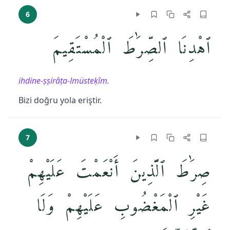
6
ٱهْدِنَا ٱلصِّرَٰطَ ٱلْمُسْتَقِيمَ
ihdine-ṣṣirâṭa-lmüsteḳîm.
Bizi doğru yola eriştir.
7
صِرَٰطَ ٱلَّذِينَ أَنْعَمْتَ عَلَيْهِمْ
غَيْرِ ٱلْمَغْضُوبِ عَلَيْهِمْ وَلَا