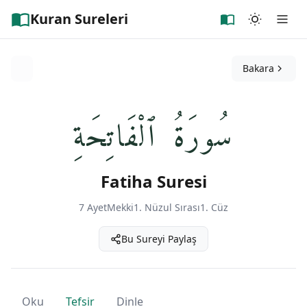
Kuran Sureleri
Bakara
سُورَةُ ٱلْفَاتِحَةِ
Fatiha Suresi
7 Ayet
Mekki
1. Nüzul Sırası
1. Cüz
Bu Sureyi Paylaş
Oku
Tefsir
Dinle