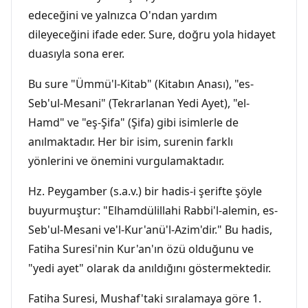
edeceğini ve yalnızca O'ndan yardım
dileyeceğini ifade eder. Sure, doğru yola hidayet
duasıyla sona erer.
Bu sure "Ümmü'l-Kitab" (Kitabın Anası), "es-
Seb'ul-Mesani" (Tekrarlanan Yedi Ayet), "el-
Hamd" ve "eş-Şifa" (Şifa) gibi isimlerle de
anılmaktadır. Her bir isim, surenin farklı
yönlerini ve önemini vurgulamaktadır.
Hz. Peygamber (s.a.v.) bir hadis-i şerifte şöyle
buyurmuştur: "Elhamdülillahi Rabbi'l-alemin, es-
Seb'ul-Mesani ve'l-Kur'anü'l-Azim'dir." Bu hadis,
Fatiha Suresi'nin Kur'an'ın özü olduğunu ve
"yedi ayet" olarak da anıldığını göstermektedir.
Fatiha Suresi, Mushaf'taki sıralamaya göre 1.