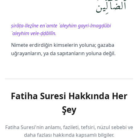
ٱلضَّآلِّينَ
ṣirâṭa-lleẕîne en`amte `aleyhim gayri-lmagḍûbi
`aleyhim vele-ḍḍâllîn.
Nimete erdirdiğin kimselerin yoluna; gazaba
uğrayanların, ya da sapıtanların yoluna değil.
Fatiha Suresi Hakkında Her
Şey
Fatiha Suresi'nin anlamı, fazileti, tefsiri, nüzul sebebi ve
daha fazlası hakkında kapsamlı bilgiler.