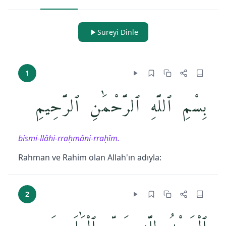
Sureyi Dinle
1
بِسْمِ ٱللَّهِ ٱلرَّحْمَٰنِ ٱلرَّحِيمِ
bismi-llâhi-rraḥmâni-rraḥîm.
Rahman ve Rahim olan Allah'ın adıyla:
2