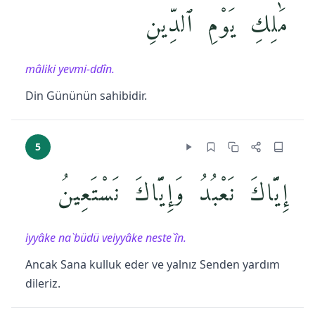
مَٰلِكِ يَوْمِ ٱلدِّينِ
mâliki yevmi-ddîn.
Din Gününün sahibidir.
5
إِيَّاكَ نَعْبُدُ وَإِيَّاكَ نَسْتَعِينُ
iyyâke na`büdü veiyyâke neste`în.
Ancak Sana kulluk eder ve yalnız Senden yardım
dileriz.