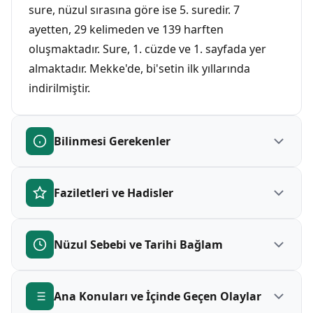
sure, nüzul sırasına göre ise 5. suredir. 7
ayetten, 29 kelimeden ve 139 harften
oluşmaktadır. Sure, 1. cüzde ve 1. sayfada yer
almaktadır. Mekke'de, bi'setin ilk yıllarında
indirilmiştir.
Bilinmesi Gerekenler
Faziletleri ve Hadisler
Fatiha Suresi Hakkında Bilinmesi
Gerekenler
Nüzul Sebebi ve Tarihi Bağlam
Fatiha Suresi, Kur'an'ın özü ve namazın temel
Fatiha Suresi, her Müslümanın mutlaka ezbere
direği kabul edilir. Hz. Peygamber (s.a.v.),
bilmesi gereken bir suredir. Çünkü bu sure,
"Fâtiha'yı okumayanın namazı (tam) olmaz"
namazın her rekatında okunması farz olan tek
Ana Konuları ve İçinde Geçen Olaylar
Fatiha Suresi, Mekke döneminde indirilen ilk
buyurmuştur (Buhârî, Müslim). Kur'an'da
suredir. Namazda Fatiha okunmadan kılınan