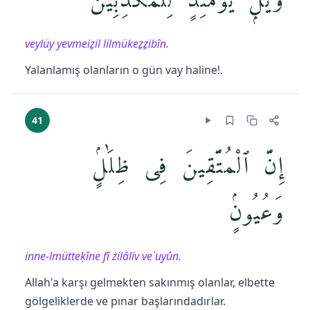
وَيْلٌۭ يَوْمَئِذٍۢ لِّلْمُكَذِّبِينَ
veylüy yevmeiẕil lilmükeẕẕibîn.
Yalanlamış olanların o gün vay haline!.
41
إِنَّ ٱلْمُتَّقِينَ فِى ظِلَٰلٍۢ
وَعُيُونٍۢ
inne-lmütteḳîne fî żilâliv ve`uyûn.
Allah'a karşı gelmekten sakınmış olanlar, elbette
gölgeliklerde ve pınar başlarındadırlar.