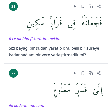
21
فَجَعَلْنَٰهُ فِى قَرَارٍۢ مَّكِينٍ
fece`alnâhü fî ḳarârim mekîn.
Sizi bayağı bir sudan yaratıp onu belli bir süreye
kadar sağlam bir yere yerleştirmedik mi?
22
إِلَىٰ قَدَرٍۢ مَّعْلُومٍۢ
ilâ ḳaderim ma`lûm.