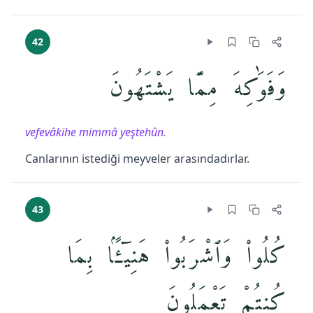
42
وَفَوَٰكِهَ مِمَّا يَشْتَهُونَ
vefevâkihe mimmâ yeştehûn.
Canlarının istediği meyveler arasındadırlar.
43
كُلُوا۟ وَٱشْرَبُوا۟ هَنِيٓـًٔۢا بِمَا
كُنتُمْ تَعْمَلُونَ