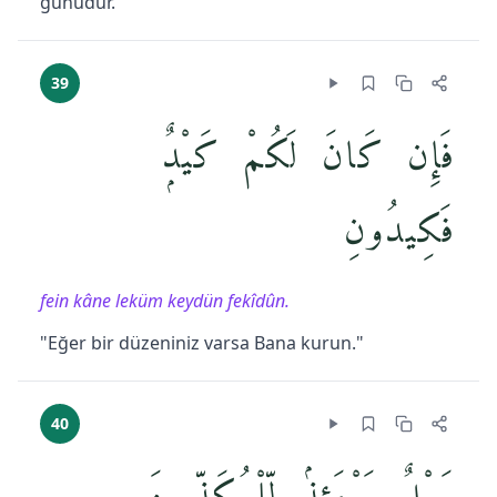
günüdür."
39
فَإِن كَانَ لَكُمْ كَيْدٌۭ
فَكِيدُونِ
fein kâne leküm keydün fekîdûn.
"Eğer bir düzeniniz varsa Bana kurun."
40