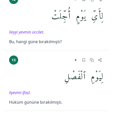
لِأَىِّ يَوْمٍ أُجِّلَتْ
lieyyi yevmin üccilet.
Bu, hangi güne bırakılmıştı?
13
لِيَوْمِ ٱلْفَصْلِ
liyevmi-lfaṣl.
Hüküm gününe bırakılmıştı.