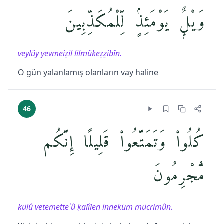
وَيْلٌۭ يَوْمَئِذٍۢ لِّلْمُكَذِّبِينَ
veylüy yevmeiẕil lilmükeẕẕibîn.
O gün yalanlamış olanların vay haline
46
كُلُوا۟ وَتَمَتَّعُوا۟ قَلِيلًا إِنَّكُم
مُّجْرِمُونَ
külû vetemette`û ḳalîlen inneküm mücrimûn.