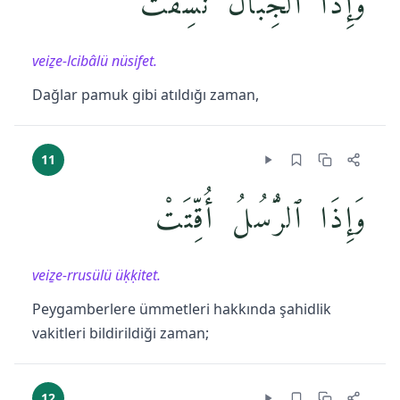
وَإِذَا ٱلْجِبَالُ نُسِفَتْ
veiẕe-lcibâlü nüsifet.
Dağlar pamuk gibi atıldığı zaman,
11
وَإِذَا ٱلرُّسُلُ أُقِّتَتْ
veiẕe-rrusülü üḳḳitet.
Peygamberlere ümmetleri hakkında şahidlik
vakitleri bildirildiği zaman;
12