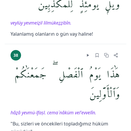
وَيْلٌۭ يَوْمَئِذٍۢ لِّلْمُكَذِّبِينَ
veylüy yevmeiẕil lilmükeẕẕibîn.
Yalanlamış olanların o gün vay haline!
38
هَٰذَا يَوْمُ ٱلْفَصْلِ ۖ جَمَعْنَٰكُمْ
وَٱلْأَوَّلِينَ
hâẕâ yevmü-lfaṣl. cema`nâküm vel'evvelîn.
"Bu, sizleri ve öncekileri topladığımız hüküm