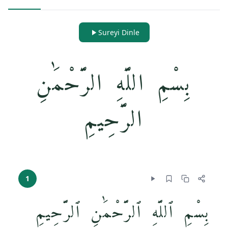
Sureyi Dinle
بِسْمِ اللَّهِ الرَّحْمَٰنِ
الرَّحِيمِ
1
بِسْمِ ٱللَّهِ ٱلرَّحْمَٰنِ ٱلرَّحِيمِ