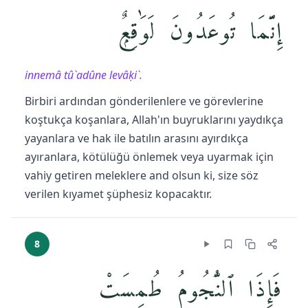
إِنَّمَا تُوعَدُونَ لَوَٰقِعٌۭ
innemâ tû`adûne levâḳi`.
Birbiri ardından gönderilenlere ve görevlerine
koştukça koşanlara, Allah'ın buyruklarını yaydıkça
yayanlara ve hak ile batılın arasını ayırdıkça
ayıranlara, kötülüğü önlemek veya uyarmak için
vahiy getiren meleklere and olsun ki, size söz
verilen kıyamet şüphesiz kopacaktır.
8
فَإِذَا ٱلنُّجُومُ طُمِسَتْ