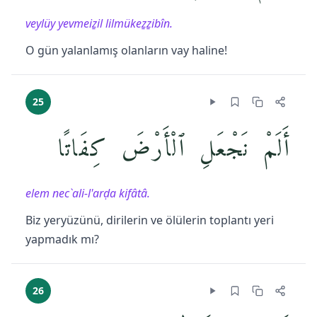
veylüy yevmeiẕil lilmükeẕẕibîn.
O gün yalanlamış olanların vay haline!
25
أَلَمْ نَجْعَلِ ٱلْأَرْضَ كِفَاتًا
elem nec`ali-l'arḍa kifâtâ.
Biz yeryüzünü, dirilerin ve ölülerin toplantı yeri
yapmadık mı?
26