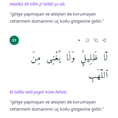
inṭaliḳû ilâ żillin ẕî ŝelâŝi şu`ab.
"gölge yapmayan ve ateşten de korumayan
cehennem dumanının üç kollu gölgesine gidin."
31
لَّا ظَلِيلٍۢ وَلَا يُغْنِى مِنَ
ٱللَّهَبِ
lâ żalîliv velâ yugnî mine-lleheb.
"gölge yapmayan ve ateşten de korumayan
cehennem dumanının üç kollu gölgesine gidin."