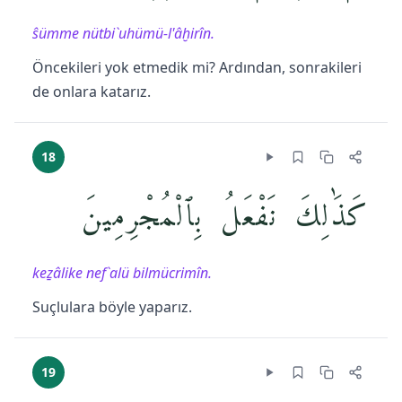
ŝümme nütbi`uhümü-l'âḫirîn.
Öncekileri yok etmedik mi? Ardından, sonrakileri
de onlara katarız.
18
كَذَٰلِكَ نَفْعَلُ بِٱلْمُجْرِمِينَ
keẕâlike nef`alü bilmücrimîn.
Suçlulara böyle yaparız.
19