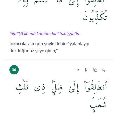
ٱنطَلِقُوٓا۟ إِلَىٰ مَا كُنتُم بِهِۦ
تُكَذِّبُونَ
inṭaliḳû ilâ mâ küntüm bihî tükeẕẕibûn.
İnkarcılara o gün şöyle denir: "yalanlayıp
durduğunuz şeye gidin;"
30
ٱنطَلِقُوٓا۟ إِلَىٰ ظِلٍّۢ ذِى ثَلَٰثِ
شُعَبٍۢ