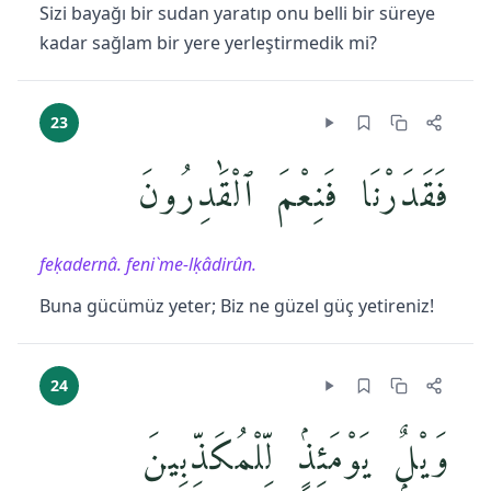
Sizi bayağı bir sudan yaratıp onu belli bir süreye
kadar sağlam bir yere yerleştirmedik mi?
23
فَقَدَرْنَا فَنِعْمَ ٱلْقَٰدِرُونَ
feḳadernâ. feni`me-lḳâdirûn.
Buna gücümüz yeter; Biz ne güzel güç yetireniz!
24
وَيْلٌۭ يَوْمَئِذٍۢ لِّلْمُكَذِّبِينَ