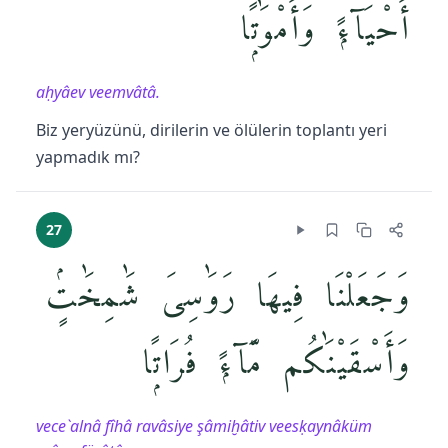
أَحْيَآءًۭ وَأَمْوَٰتًۭا
aḥyâev veemvâtâ.
Biz yeryüzünü, dirilerin ve ölülerin toplantı yeri
yapmadık mı?
27
وَجَعَلْنَا فِيهَا رَوَٰسِىَ شَٰمِخَٰتٍۢ
وَأَسْقَيْنَٰكُم مَّآءًۭ فُرَاتًۭا
vece`alnâ fîhâ ravâsiye şâmiḫâtiv veesḳaynâküm