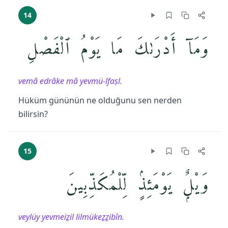
14
وَمَآ أَدْرَىٰكَ مَا يَوْمُ ٱلْفَصْلِ
vemâ edrâke mâ yevmü-lfaṣl.
Hüküm gününün ne olduğunu sen nerden
bilirsin?
15
وَيْلٌۭ يَوْمَئِذٍۢ لِّلْمُكَذِّبِينَ
veylüy yevmeiẕil lilmükeẕẕibîn.