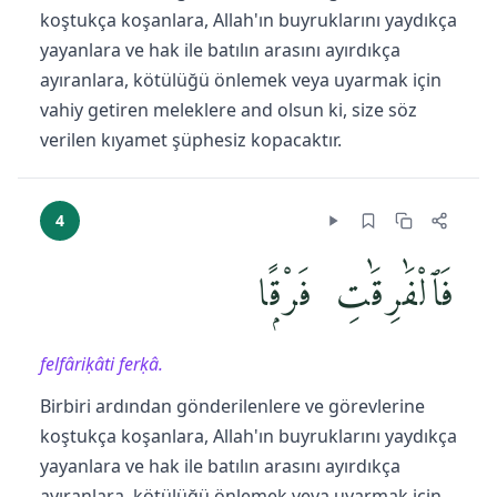
koştukça koşanlara, Allah'ın buyruklarını yaydıkça
yayanlara ve hak ile batılın arasını ayırdıkça
ayıranlara, kötülüğü önlemek veya uyarmak için
vahiy getiren meleklere and olsun ki, size söz
verilen kıyamet şüphesiz kopacaktır.
4
فَٱلْفَٰرِقَٰتِ فَرْقًۭا
felfâriḳâti ferḳâ.
Birbiri ardından gönderilenlere ve görevlerine
koştukça koşanlara, Allah'ın buyruklarını yaydıkça
yayanlara ve hak ile batılın arasını ayırdıkça
ayıranlara, kötülüğü önlemek veya uyarmak için