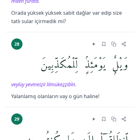
mâen fürâtâ.
Orada yüksek yüksek sabit dağlar var edip size
tatlı sular içirmedik mi?
28
وَيْلٌۭ يَوْمَئِذٍۢ لِّلْمُكَذِّبِينَ
veylüy yevmeiẕil lilmükeẕẕibîn.
Yalanlamış olanların vay o gün haline!
29