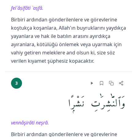
fel`âṣifâti `aṣfâ.
Birbiri ardından gönderilenlere ve görevlerine
koştukça koşanlara, Allah'ın buyruklarını yaydıkça
yayanlara ve hak ile batılın arasını ayırdıkça
ayıranlara, kötülüğü önlemek veya uyarmak için
vahiy getiren meleklere and olsun ki, size söz
verilen kıyamet şüphesiz kopacaktır.
3
وَٱلنَّٰشِرَٰتِ نَشْرًۭا
vennâşirâti neşrâ.
Birbiri ardından gönderilenlere ve görevlerine