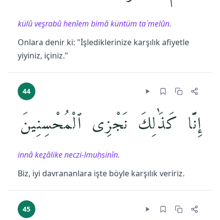
külû veşrabû henîem bimâ küntüm ta`melûn.
Onlara denir ki: "İşlediklerinize karşılık afiyetle
yiyiniz, içiniz."
44
إِنَّا كَذَٰلِكَ نَجْزِى ٱلْمُحْسِنِينَ
innâ keẕâlike neczi-lmuḥsinîn.
Biz, iyi davrananlara işte böyle karşılık veririz.
45