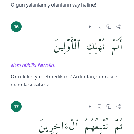
O gün yalanlamış olanların vay haline!
16
أَلَمْ نُهْلِكِ ٱلْأَوَّلِينَ
elem nühliki-l'evvelîn.
Öncekileri yok etmedik mi? Ardından, sonrakileri
de onlara katarız.
17
ثُمَّ نُتْبِعُهُمُ ٱلْءَاخِرِينَ