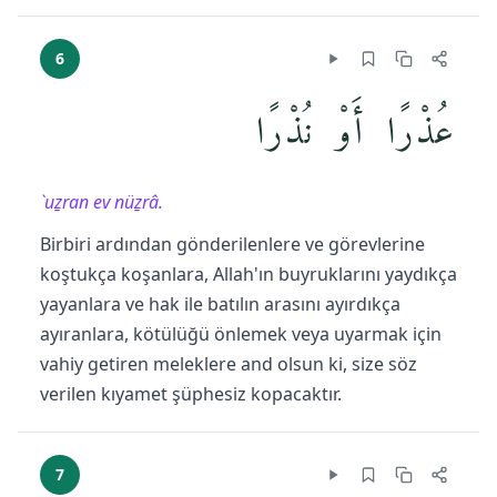
6
عُذْرًا أَوْ نُذْرًا
`uẕran ev nüẕrâ.
Birbiri ardından gönderilenlere ve görevlerine
koştukça koşanlara, Allah'ın buyruklarını yaydıkça
yayanlara ve hak ile batılın arasını ayırdıkça
ayıranlara, kötülüğü önlemek veya uyarmak için
vahiy getiren meleklere and olsun ki, size söz
verilen kıyamet şüphesiz kopacaktır.
7