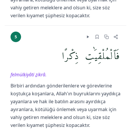
vahiy getiren meleklere and olsun ki, size söz
verilen kıyamet şüphesiz kopacaktır.
5
فَٱلْمُلْقِيَٰتِ ذِكْرًا
felmülḳiyâti ẕikrâ.
Birbiri ardından gönderilenlere ve görevlerine
koştukça koşanlara, Allah'ın buyruklarını yaydıkça
yayanlara ve hak ile batılın arasını ayırdıkça
ayıranlara, kötülüğü önlemek veya uyarmak için
vahiy getiren meleklere and olsun ki, size söz
verilen kıyamet şüphesiz kopacaktır.