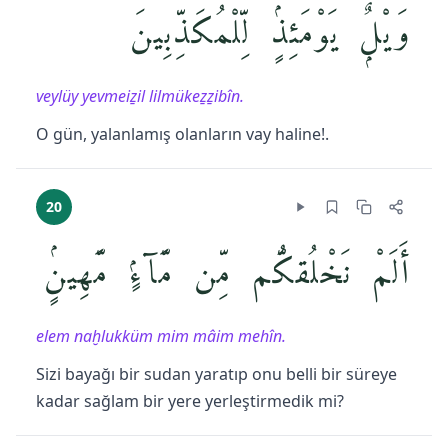
وَيْلٌۭ يَوْمَئِذٍۢ لِّلْمُكَذِّبِينَ
veylüy yevmeiẕil lilmükeẕẕibîn.
O gün, yalanlamış olanların vay haline!.
20
أَلَمْ نَخْلُقكُّم مِّن مَّآءٍۢ مَّهِينٍۢ
elem naḫlukküm mim mâim mehîn.
Sizi bayağı bir sudan yaratıp onu belli bir süreye
kadar sağlam bir yere yerleştirmedik mi?