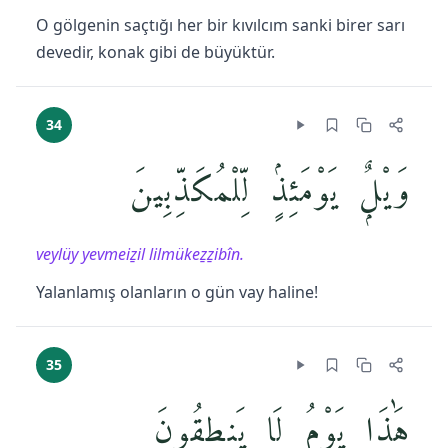
O gölgenin saçtığı her bir kıvılcım sanki birer sarı
devedir, konak gibi de büyüktür.
34
وَيْلٌۭ يَوْمَئِذٍۢ لِّلْمُكَذِّبِينَ
veylüy yevmeiẕil lilmükeẕẕibîn.
Yalanlamış olanların o gün vay haline!
35
هَٰذَا يَوْمُ لَا يَنطِقُونَ