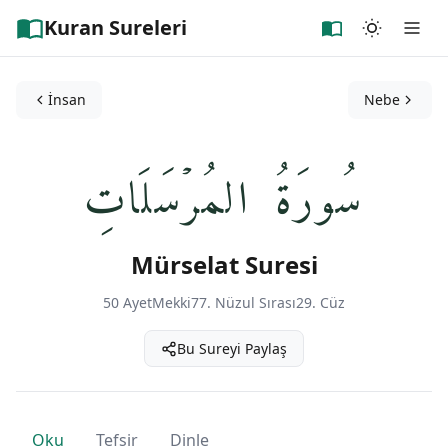
Kuran Sureleri
İnsan
Nebe
سُورَةُ المُرۡسَلَاتِ
Mürselat Suresi
50 Ayet
Mekki
77. Nüzul Sırası
29. Cüz
Bu Sureyi Paylaş
Oku
Tefsir
Dinle