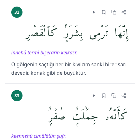
32
إِنَّهَا تَرْمِى بِشَرَرٍۢ كَٱلْقَصْرِ
innehâ termî bişerarin kelḳaṣr.
O gölgenin saçtığı her bir kıvılcım sanki birer sarı
devedir, konak gibi de büyüktür.
33
كَأَنَّهُۥ جِمَٰلَتٌۭ صُفْرٌۭ
keennehû cimâlâtün ṣufr.