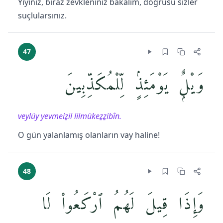
Yiyiniz, biraz zevkleniniz bakalım, doğrusu sizler
suçlularsınız.
47
وَيْلٌۭ يَوْمَئِذٍۢ لِّلْمُكَذِّبِينَ
veylüy yevmeiẕil lilmükeẕẕibîn.
O gün yalanlamış olanların vay haline!
48
وَإِذَا قِيلَ لَهُمُ ٱرْكَعُوا۟ لَا