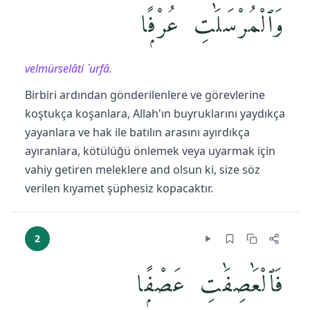
وَٱلْمُرْسَلَٰتِ عُرْفًۭا
velmürselâti `urfâ.
Birbiri ardından gönderilenlere ve görevlerine
koştukça koşanlara, Allah'ın buyruklarını yaydıkça
yayanlara ve hak ile batılın arasını ayırdıkça
ayıranlara, kötülüğü önlemek veya uyarmak için
vahiy getiren meleklere and olsun ki, size söz
verilen kıyamet şüphesiz kopacaktır.
2
فَٱلْعَٰصِفَٰتِ عَصْفًۭا