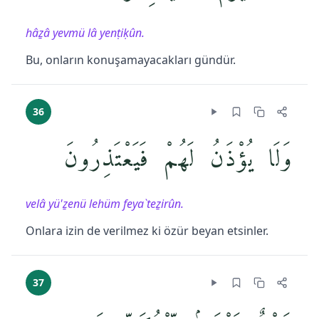
hâẕâ yevmü lâ yenṭiḳûn.
Bu, onların konuşamayacakları gündür.
36
وَلَا يُؤْذَنُ لَهُمْ فَيَعْتَذِرُونَ
velâ yü'ẕenü lehüm feya`teẕirûn.
Onlara izin de verilmez ki özür beyan etsinler.
37