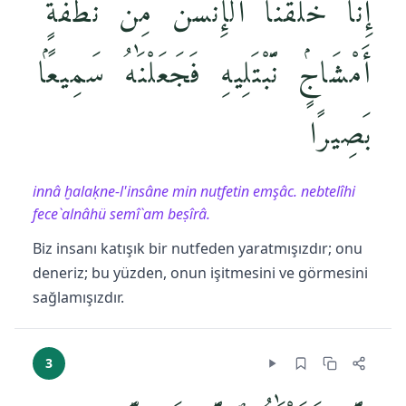
إِنَّا خَلَقْنَا ٱلْإِنسَٰنَ مِن نُّطْفَةٍ
أَمْشَاجٍۢ نَّبْتَلِيهِ فَجَعَلْنَٰهُ سَمِيعًۢا
بَصِيرًا
innâ ḫalaḳne-l'insâne min nuṭfetin emşâc. nebtelîhi
fece`alnâhü semî`am beṣîrâ.
Biz insanı katışık bir nutfeden yaratmışızdır; onu
deneriz; bu yüzden, onun işitmesini ve görmesini
sağlamışızdır.
3