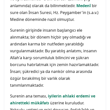
anlamında) olarak da bilinmektedir.
Medenî
bir
sure olan İnsan Suresi, Hz. Peygamber'in (s.a.v.)
Medine döneminde nazil olmuştur.
Surenin girişinde insanın başlangıcı ele
alınmakta; bir dönem hiçbir şey olmadığı ve
ardından karma bir nutfeden yaratıldığı
vurgulanmaktadır. Bu yaratılış anlatımı, insanın
Allah'a karşı sorumluluk bilincini ve şükran
borcunu hatırlatmak için zemin hazırlamaktadır.
İnsan; şükredici ya da nankör olma arasında
özgür bırakılmış bir varlık olarak
tanımlanmaktadır.
Surenin ana teması,
iyilerin ahlaki erdemi ve
ahiretteki mükâfatı
üzerine kuruludur.
Yoksulu, yetimi ve esiri doyuran, fedakârlık ve