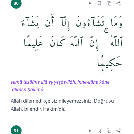
30
وَمَا تَشَآءُونَ إِلَّآ أَن يَشَآءَ
ٱللَّهُ ۚ إِنَّ ٱللَّهَ كَانَ عَلِيمًا
حَكِيمًۭا
vemâ teşâûne illâ ey yeşâe-llâh. inne-llâhe kâne
`alîmen ḥakîmâ.
Allah dilemedikçe siz dileyemezsiniz. Doğrusu
Allah, bilendir, Hakim'dir.
31