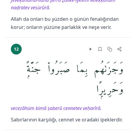
feveḳâhümü-llâhü şerra ẕâlike-lyevmi veleḳḳâhüm
naḍratev vesürûrâ.
Allah da onları bu yüzden o günün fenalığından
korur; onların yüzüne parlaklık ve neşe verir.
12
وَجَزَىٰهُم بِمَا صَبَرُوا۟ جَنَّةًۭ
وَحَرِيرًۭا
vecezâhüm bimâ ṣaberû cennetev veḥarîrâ.
Sabırlarının karşılığı, cennet ve oradaki ipeklerdir.