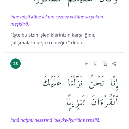
inne hâẕâ kâne leküm cezâev vekâne sa`yüküm
meşkûrâ.
"İşte bu sizin işlediklerinizin karşılığıdır,
çalışmalarınız şükre değer" denir.
23
إِنَّا نَحْنُ نَزَّلْنَا عَلَيْكَ
ٱلْقُرْءَانَ تَنزِيلًۭا
innâ naḥnü nezzelnâ `aleyke-lḳur'âne tenzîlâ.