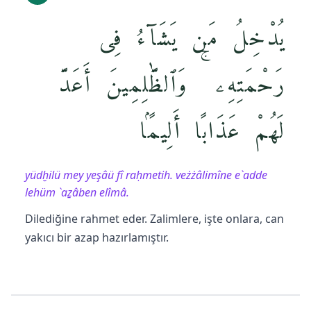
يُدْخِلُ مَن يَشَآءُ فِى
رَحْمَتِهِۦ ۚ وَٱلظَّٰلِمِينَ أَعَدَّ
لَهُمْ عَذَابًا أَلِيمًۢا
yüdḫilü mey yeşâü fî raḥmetih. veżżâlimîne e`adde
lehüm `aẕâben elîmâ.
Dilediğine rahmet eder. Zalimlere, işte onlara, can
yakıcı bir azap hazırlamıştır.