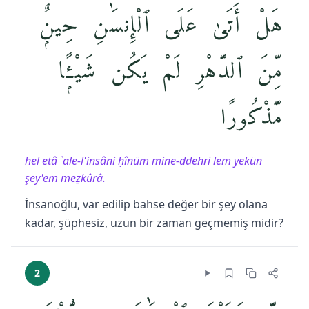
هَلْ أَتَىٰ عَلَى ٱلْإِنسَٰنِ حِينٌۭ
مِّنَ ٱلدَّهْرِ لَمْ يَكُن شَيْـًۭٔا
مَّذْكُورًا
hel etâ `ale-l'insâni ḥînüm mine-ddehri lem yekün
şey'em meẕkûrâ.
İnsanoğlu, var edilip bahse değer bir şey olana
kadar, şüphesiz, uzun bir zaman geçmemiş midir?
2