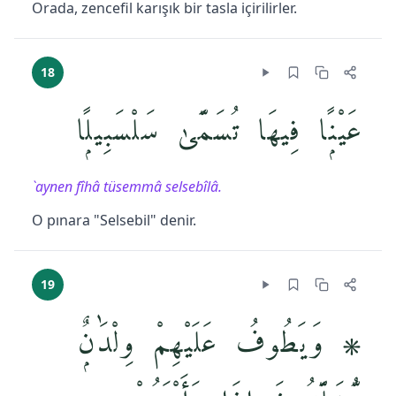
Orada, zencefil karışık bir tasla içirilirler.
18
عَيْنًۭا فِيهَا تُسَمَّىٰ سَلْسَبِيلًۭا
`aynen fîhâ tüsemmâ selsebîlâ.
O pınara "Selsebil" denir.
19
۞ وَيَطُوفُ عَلَيْهِمْ وِلْدَٰنٌۭ