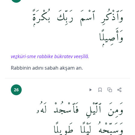
وَٱذْكُرِ ٱسْمَ رَبِّكَ بُكْرَةًۭ
وَأَصِيلًۭا
veẕküri-sme rabbike bükratev veeṣîlâ.
Rabbinin adını sabah akşam an.
26
وَمِنَ ٱلَّيْلِ فَٱسْجُدْ لَهُۥ
وَسَبِّحْهُ لَيْلًۭا طَوِيلًا