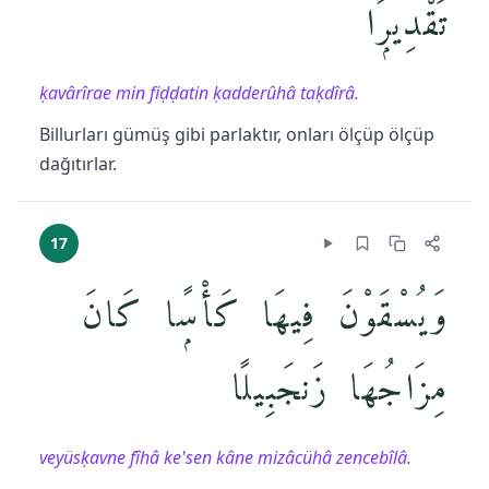
تَقْدِيرًۭا
ḳavârîrae min fiḍḍatin ḳadderûhâ taḳdîrâ.
Billurları gümüş gibi parlaktır, onları ölçüp ölçüp
dağıtırlar.
17
وَيُسْقَوْنَ فِيهَا كَأْسًۭا كَانَ
مِزَاجُهَا زَنجَبِيلًا
veyüsḳavne fîhâ ke'sen kâne mizâcühâ zencebîlâ.