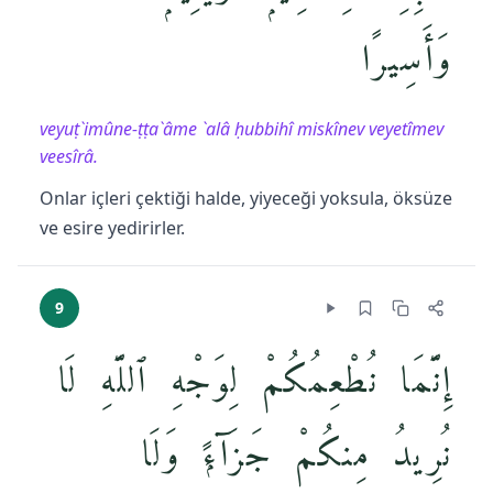
وَأَسِيرًا
veyuṭ`imûne-ṭṭa`âme `alâ ḥubbihî miskînev veyetîmev
veesîrâ.
Onlar içleri çektiği halde, yiyeceği yoksula, öksüze
ve esire yedirirler.
9
إِنَّمَا نُطْعِمُكُمْ لِوَجْهِ ٱللَّهِ لَا
نُرِيدُ مِنكُمْ جَزَآءًۭ وَلَا