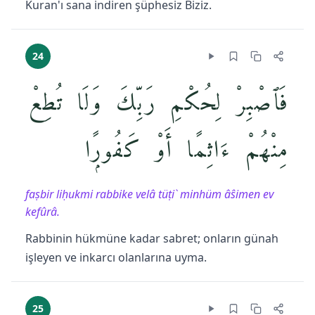
Kuran'ı sana indiren şüphesiz Biziz.
24
فَٱصْبِرْ لِحُكْمِ رَبِّكَ وَلَا تُطِعْ
مِنْهُمْ ءَاثِمًا أَوْ كَفُورًۭا
faṣbir liḥukmi rabbike velâ tüṭi` minhüm âŝimen ev
kefûrâ.
Rabbinin hükmüne kadar sabret; onların günah
işleyen ve inkarcı olanlarına uyma.
25