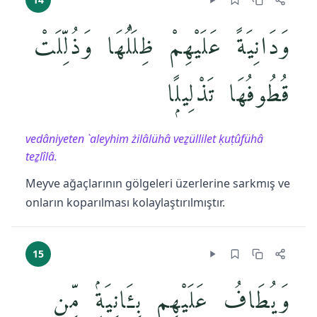
وَدَانِيَةً عَلَيْهِمْ ظِلَٰلُهَا وَذُلِّلَتْ
قُطُوفُهَا تَذْلِيلًۭا
vedâniyeten `aleyhim żilâlühâ veẕüllilet ḳuṭûfühâ
teẕlîlâ.
Meyve ağaçlarının gölgeleri üzerlerine sarkmış ve
onların koparılması kolaylaştırılmıştır.
15
وَيُطَافُ عَلَيْهِم بِـَٔانِيَةٍۢ مِّن