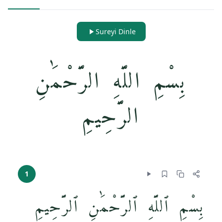
Sureyi Dinle
بِسْمِ اللَّهِ الرَّحْمَٰنِ
الرَّحِيمِ
1
بِسْمِ ٱللَّهِ ٱلرَّحْمَٰنِ ٱلرَّحِيمِ