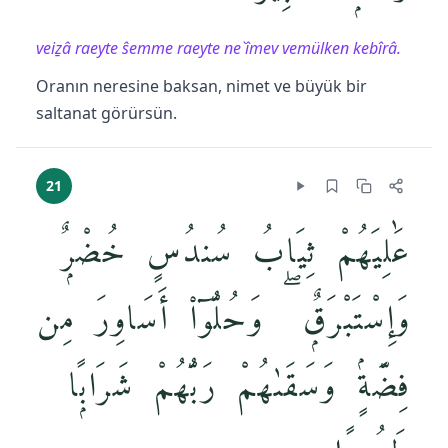
veiẕâ raeyte ŝemme raeyte ne`îmev vemülken kebîrâ.
Oranın neresine baksan, nimet ve büyük bir
saltanat görürsün.
21
عَٰلِيَهُمْ ثِيَابُ سُندُسٍ خُضْرٌۭ
وَإِسْتَبْرَقٌۭ ۖ وَحُلُّوٓا۟ أَسَاوِرَ مِن
فِضَّةٍۢ وَسَقَىٰهُمْ رَبُّهُمْ شَرَابًۭا