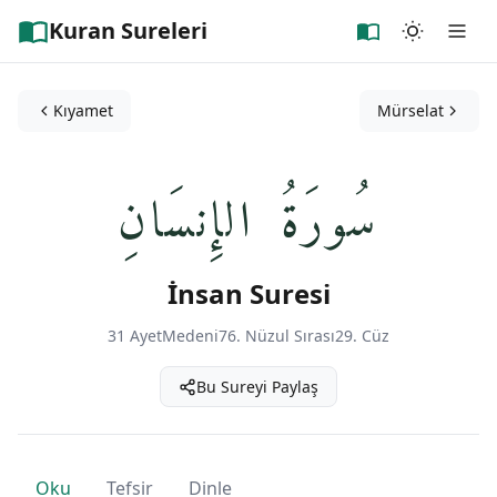
Kuran Sureleri
Kıyamet
Mürselat
سُورَةُ الإِنسَانِ
İnsan Suresi
31 Ayet
Medeni
76. Nüzul Sırası
29. Cüz
Bu Sureyi Paylaş
Oku
Tefsir
Dinle