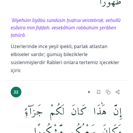
طَهُورًا
`âliyehüm ŝiyâbü sündüsin ḫuḍruv veistebraḳ. veḥullû
esâvira min fiḍḍah. veseḳâhüm rabbühüm şerâben
ṭahûrâ.
Üzerlerinde ince yeşil ipekli, parlak atlastan
elbiseler vardır; gümüş bileziklerle
süslenmişlerdir Rableri onlara tertemiz içecekler
içirir.
22
إِنَّ هَٰذَا كَانَ لَكُمْ جَزَآءًۭ
وَكَانَ سَعْيُكُم مَّشْكُورًا