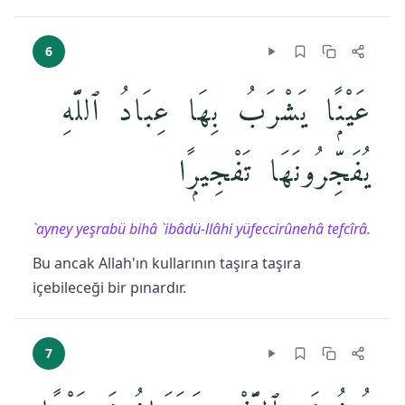
6
عَيْنًۭا يَشْرَبُ بِهَا عِبَادُ ٱللَّهِ
يُفَجِّرُونَهَا تَفْجِيرًۭا
`ayney yeşrabü bihâ `ibâdü-llâhi yüfeccirûnehâ tefcîrâ.
Bu ancak Allah'ın kullarının taşıra taşıra
içebileceği bir pınardır.
7