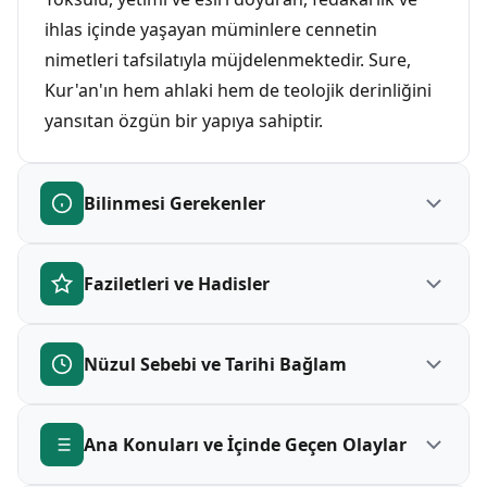
ihlas içinde yaşayan müminlere cennetin
nimetleri tafsilatıyla müjdelenmektedir. Sure,
Kur'an'ın hem ahlaki hem de teolojik derinliğini
yansıtan özgün bir yapıya sahiptir.
Bilinmesi Gerekenler
Faziletleri ve Hadisler
İnsan Suresi Hakkında Bilinmesi
Gerekenler
Nüzul Sebebi ve Tarihi Bağlam
Hz. Peygamber (s.a.v.) Cuma sabahı namazında
Kur'an'daki sırası:
İnsan Suresi, Mushaf'ta
Secde ve İnsan surelerini okurdu. Cennet
76. sırada
yer almaktadır.
nimetleri detaylı tasvir edilir.
Ayet sayısı:
Sure, toplam
31 ayetten
Ana Konuları ve İçinde Geçen Olaylar
İnsanın yaratılış gayesini ve ahiret gerçeğini
oluşmaktadır.
hatırlatmak için indirilmiştir.