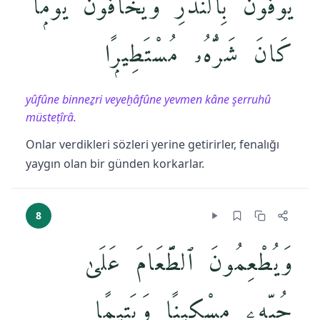
يُوفُونَ بِٱلنَّذْرِ وَيَخَافُونَ يَوْمًۭا
كَانَ شَرُّهُۥ مُسْتَطِيرًۭا
yûfûne binneẕri veyeḫâfûne yevmen kâne şerruhû
müsteṭîrâ.
Onlar verdikleri sözleri yerine getirirler, fenalığı
yaygın olan bir günden korkarlar.
8
وَيُطْعِمُونَ ٱلطَّعَامَ عَلَىٰ
حُبِّهِۦ مِسْكِينًۭا وَيَتِيمًۭا