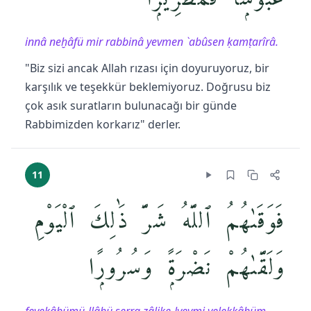
innâ neḫâfü mir rabbinâ yevmen `abûsen ḳamṭarîrâ.
"Biz sizi ancak Allah rızası için doyuruyoruz, bir
karşılık ve teşekkür beklemiyoruz. Doğrusu biz
çok asık suratların bulunacağı bir günde
Rabbimizden korkarız" derler.
11
فَوَقَىٰهُمُ ٱللَّهُ شَرَّ ذَٰلِكَ ٱلْيَوْمِ
وَلَقَّىٰهُمْ نَضْرَةًۭ وَسُرُورًۭا