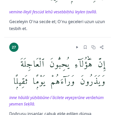
vemine-lleyli fescüd lehû vesebbiḥhü leylen ṭavîlâ.
Geceleyin O'na secde et; O'nu geceleri uzun uzun
tesbih et.
27
إِنَّ هَٰٓؤُلَآءِ يُحِبُّونَ ٱلْعَاجِلَةَ
وَيَذَرُونَ وَرَآءَهُمْ يَوْمًۭا ثَقِيلًۭا
inne hâülâi yüḥibbûne-l`âcilete veyeẕerûne verâehüm
yevmen ŝeḳîlâ.
Doğrusu insanlar, çabuk elde edilen dünya