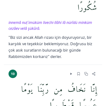
شُكُورًا
innemâ nuṭ`imüküm livechi-llâhi lâ nürîdü minküm
cezâev velâ şükûrâ.
"Biz sizi ancak Allah rızası için doyuruyoruz, bir
karşılık ve teşekkür beklemiyoruz. Doğrusu biz
çok asık suratların bulunacağı bir günde
Rabbimizden korkarız" derler.
10
إِنَّا نَخَافُ مِن رَّبِّنَا يَوْمًا
عَبُوسًۭا قَمْطَرِيرًۭا