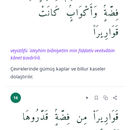
فِضَّةٍۢ وَأَكْوَابٍۢ كَانَتْ
قَوَارِيرَا۠
veyüṭâfü `aleyhim biâniyetim min fiḍḍativ veekvâbin
kânet ḳavârîrâ.
Çevrelerinde gümüş kaplar ve billur kaseler
dolaştırılır.
16
قَوَارِيرَا۟ مِن فِضَّةٍۢ قَدَّرُوهَا