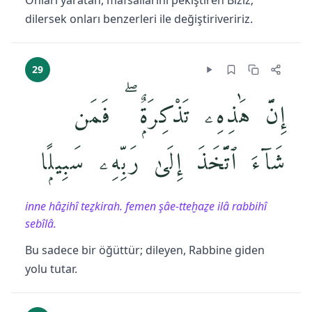
Onları yaratan, mafsallarını pekiştiren Biziz;
dilersek onları benzerleri ile değiştiriveririz.
29
إِنَّ هَٰذِهِۦ تَذْكِرَةٌۭ ۖ فَمَن
شَآءَ ٱتَّخَذَ إِلَىٰ رَبِّهِۦ سَبِيلًۭا
inne hâẕihî teẕkirah. femen şâe-tteḫaẕe ilâ rabbihî
sebîlâ.
Bu sadece bir öğüttür; dileyen, Rabbine giden
yolu tutar.