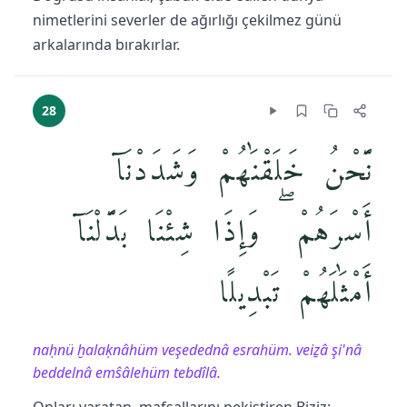
nimetlerini severler de ağırlığı çekilmez günü
arkalarında bırakırlar.
28
نَّحْنُ خَلَقْنَٰهُمْ وَشَدَدْنَآ
أَسْرَهُمْ ۖ وَإِذَا شِئْنَا بَدَّلْنَآ
أَمْثَٰلَهُمْ تَبْدِيلًا
naḥnü ḫalaḳnâhüm veşedednâ esrahüm. veiẕâ şi'nâ
beddelnâ emŝâlehüm tebdîlâ.