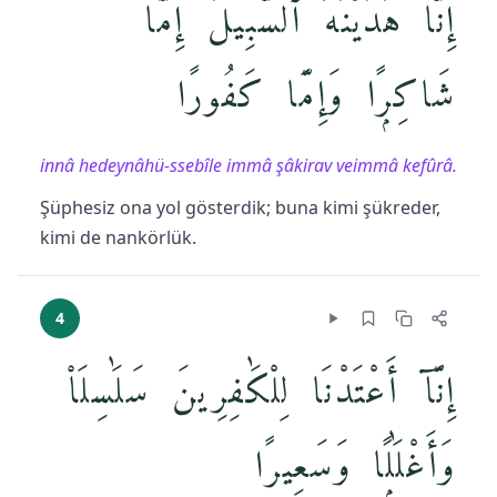
إِنَّا هَدَيْنَٰهُ ٱلسَّبِيلَ إِمَّا
شَاكِرًۭا وَإِمَّا كَفُورًا
innâ hedeynâhü-ssebîle immâ şâkirav veimmâ kefûrâ.
Şüphesiz ona yol gösterdik; buna kimi şükreder,
kimi de nankörlük.
4
إِنَّآ أَعْتَدْنَا لِلْكَٰفِرِينَ سَلَٰسِلَا۟
وَأَغْلَٰلًۭا وَسَعِيرًا