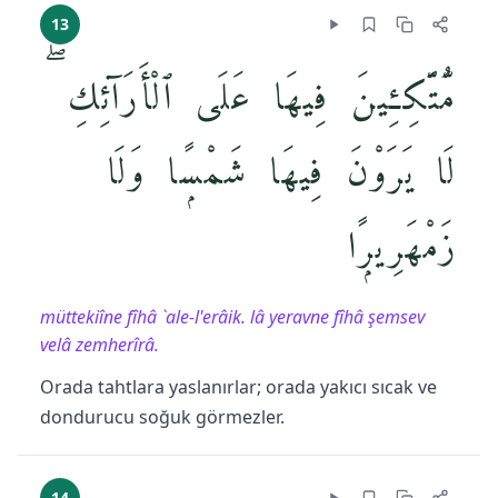
13
مُّتَّكِـِٔينَ فِيهَا عَلَى ٱلْأَرَآئِكِ ۖ
لَا يَرَوْنَ فِيهَا شَمْسًۭا وَلَا
زَمْهَرِيرًۭا
müttekiîne fîhâ `ale-l'erâik. lâ yeravne fîhâ şemsev
velâ zemherîrâ.
Orada tahtlara yaslanırlar; orada yakıcı sıcak ve
dondurucu soğuk görmezler.
14