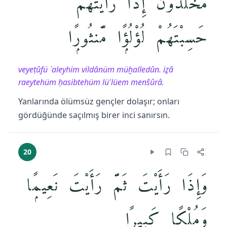
مُّخَلَّدُونَ إِذَا رَأَيْتَهُمْ
حَسِبْتَهُمْ لُؤْلُؤًۭا مَّنثُورًۭا
veyeṭûfü `aleyhim vildânüm müḫalledûn. iẕâ
raeytehüm ḥasibtehüm lü'lüem menŝûrâ.
Yanlarında ölümsüz gençler dolaşır; onları
gördüğünde saçılmış birer inci sanırsın.
20
وَإِذَا رَأَيْتَ ثَمَّ رَأَيْتَ نَعِيمًۭا
وَمُلْكًۭا كَبِيرًا