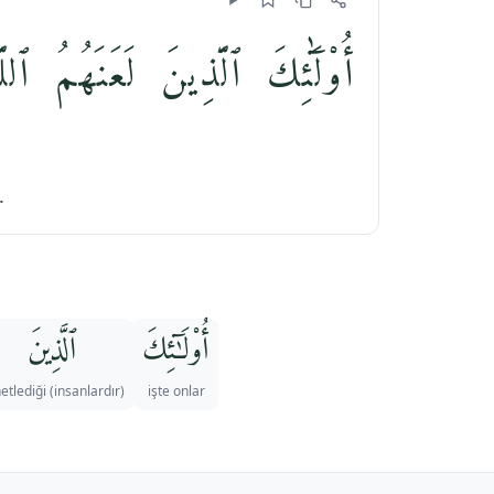
أُو۟لَٰٓئِكَ ٱلَّذِينَ لَعَنَهُمُ 
.
أُو۟لَـٰٓئِكَ
ٱلَّذِينَ
netlediği (insanlardır)
işte onlar