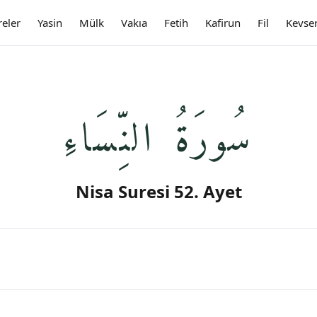
reler
Yasin
Mülk
Vakıa
Fetih
Kafirun
Fil
Kevse
سُورَةُ النِّسَاءِ
Nisa Suresi 52. Ayet