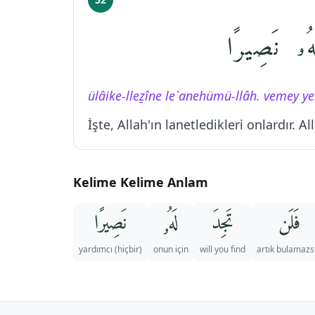
َهُۥ نَصِيرًا
ülâike-lleẕîne le`anehümü-llâh. vemey yel
İşte, Allah'ın lanetledikleri onlardır. 
Kelime Kelime Anlam
فَلَن
تَجِدَ
لَهُۥ
نَصِيرًا
(hiçbir) yardımcı
onun için
will you find
artık bulamazs