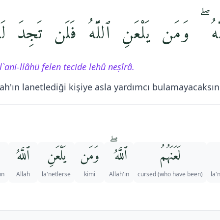
ٱللَّهُ ۖ وَمَن يَلْعَنِ ٱللَّهُ فَلَن تَجِدَ ل
`ani-llâhü felen tecide lehû neṣîrâ.
Allah'ın lanetlediği kişiye asla yardımcı bulamayacaksın
لَعَنَهُمُ
ٱللَّهُ ۖ
وَمَن
يَلْعَنِ
ٱللَّهُ
ın
Allah
la'netlerse
kimi
Allah'ın
(who have been) cursed
la'