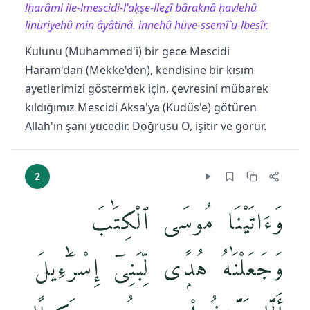
lḥarâmi ile-lmescidi-l'aḳṣe-lleẕî bâraknâ ḥavlehû
linüriyehû min âyâtinâ. innehû hüve-ssemî`u-lbeṣîr.
Kulunu (Muhammed'i) bir gece Mescidi
Haram'dan (Mekke'den), kendisine bir kısım
ayetlerimizi göstermek için, çevresini mübarek
kıldığımız Mescidi Aksa'ya (Kudüs'e) götüren
Allah'ın şanı yücedir. Doğrusu O, işitir ve görür.
2
وَءَاتَيْنَا مُوسَى ٱلْكِتَٰبَ
وَجَعَلْنَٰهُ هُدًۭى لِّبَنِىٓ إِسْرَٰٓءِيلَ