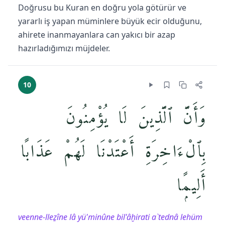
Doğrusu bu Kuran en doğru yola götürür ve
yararlı iş yapan müminlere büyük ecir olduğunu,
ahirete inanmayanlara can yakıcı bir azap
hazırladığımızı müjdeler.
10
وَأَنَّ ٱلَّذِينَ لَا يُؤْمِنُونَ
بِٱلْءَاخِرَةِ أَعْتَدْنَا لَهُمْ عَذَابًا
أَلِيمًۭا
veenne-lleẕîne lâ yü'minûne bil'âḫirati a`tednâ lehüm