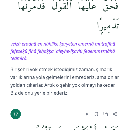
فَحَقَّ عَلَيْهَا ٱلْقَوْلُ فَدَمَّرْنَٰهَا
تَدْمِيرًۭا
veiẕâ eradnâ en nühlike ḳaryeten emernâ mütrafîhâ
fefeseḳû fîhâ feḥaḳḳa `aleyhe-lḳavlü fedemmernâhâ
tedmîrâ.
Bir şehri yok etmek istediğimiz zaman, şımarık
varlıklarına yola gelmelerini emrederiz, ama onlar
yoldan çıkarlar. Artık o şehir yok olmayı hakeder.
Biz de onu yerle bir ederiz.
17