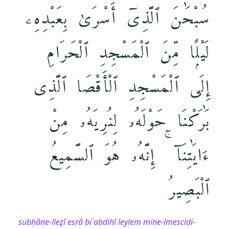
سُبْحَٰنَ ٱلَّذِىٓ أَسْرَىٰ بِعَبْدِهِۦ
لَيْلًۭا مِّنَ ٱلْمَسْجِدِ ٱلْحَرَامِ
إِلَى ٱلْمَسْجِدِ ٱلْأَقْصَا ٱلَّذِى
بَٰرَكْنَا حَوْلَهُۥ لِنُرِيَهُۥ مِنْ
ءَايَٰتِنَآ ۚ إِنَّهُۥ هُوَ ٱلسَّمِيعُ
ٱلْبَصِيرُ
sübḥâne-lleẕî esrâ bi`abdihî leylem mine-lmescidi-