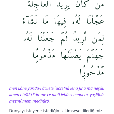
مَّن كَانَ يُرِيدُ ٱلْعَاجِلَةَ
عَجَّلْنَا لَهُۥ فِيهَا مَا نَشَآءُ
لِمَن نُّرِيدُ ثُمَّ جَعَلْنَا لَهُۥ
جَهَنَّمَ يَصْلَىٰهَا مَذْمُومًۭا
مَّدْحُورًۭا
men kâne yürîdü-l`âcilete `accelnâ lehû fîhâ mâ neşâü
limen nürîdü ŝümme ce`alnâ lehû cehennem. yaṣlâhâ
meẕmûmem medḥûrâ.
Dünyayı isteyene istediğimiz kimseye dilediğimiz