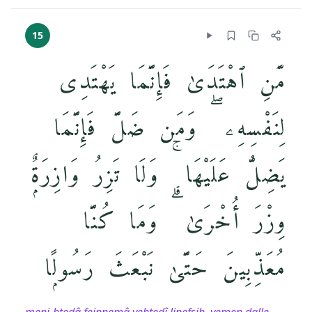
15
مَّنِ ٱهْتَدَىٰ فَإِنَّمَا يَهْتَدِى
لِنَفْسِهِۦ ۖ وَمَن ضَلَّ فَإِنَّمَا
يَضِلُّ عَلَيْهَا ۚ وَلَا تَزِرُ وَازِرَةٌۭ
وِزْرَ أُخْرَىٰ ۗ وَمَا كُنَّا
مُعَذِّبِينَ حَتَّىٰ نَبْعَثَ رَسُولًۭا