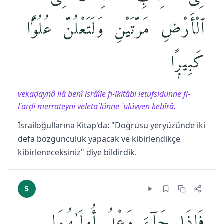
ٱلْأَرْضِ مَرَّتَيْنِ وَلَتَعْلُنَّ عُلُوًّۭا
كَبِيرًۭا
veḳaḍaynâ ilâ benî isrâîle fi-lkitâbi letüfsidünne fi-
l'arḍi merrateyni veleta`lünne `ulüvven kebîrâ.
İsrailoğullarına Kitap'da: "Doğrusu yeryüzünde iki
defa bozgunculuk yapacak ve kibirlendikçe
kibirleneceksiniz" diye bildirdik.
5
فَإِذَا جَآءَ وَعْدُ أُولَىٰهُمَا