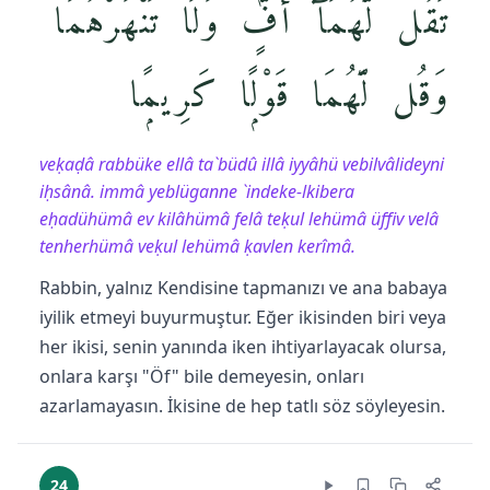
تَقُل لَّهُمَآ أُفٍّۢ وَلَا تَنْهَرْهُمَا
وَقُل لَّهُمَا قَوْلًۭا كَرِيمًۭا
veḳaḍâ rabbüke ellâ ta`büdû illâ iyyâhü vebilvâlideyni
iḥsânâ. immâ yeblüganne `indeke-lkibera
eḥadühümâ ev kilâhümâ felâ teḳul lehümâ üffiv velâ
tenherhümâ veḳul lehümâ ḳavlen kerîmâ.
Rabbin, yalnız Kendisine tapmanızı ve ana babaya
iyilik etmeyi buyurmuştur. Eğer ikisinden biri veya
her ikisi, senin yanında iken ihtiyarlayacak olursa,
onlara karşı "Öf" bile demeyesin, onları
azarlamayasın. İkisine de hep tatlı söz söyleyesin.
24