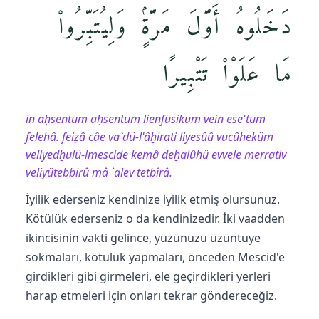
دَخَلُوهُ أَوَّلَ مَرَّةٍۢ وَلِيُتَبِّرُوا۟
مَا عَلَوْا۟ تَتْبِيرًا
in aḥsentüm aḥsentüm lienfüsiküm vein ese'tüm
felehâ. feiẕâ câe va`dü-l'âḫirati liyesûû vucûheküm
veliyedḫulü-lmescide kemâ deḫalûhü evvele merrativ
veliyütebbirû mâ `alev tetbîrâ.
İyilik ederseniz kendinize iyilik etmiş olursunuz.
Kötülük ederseniz o da kendinizedir. İki vaadden
ikincisinin vakti gelince, yüzünüzü üzüntüye
sokmaları, kötülük yapmaları, önceden Mescid'e
girdikleri gibi girmeleri, ele geçirdikleri yerleri
harap etmeleri için onları tekrar göndereceğiz.