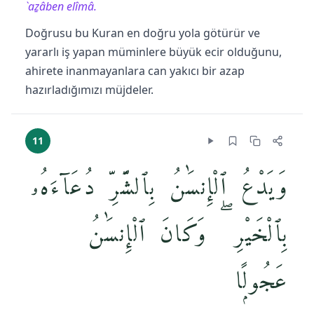
`aẕâben elîmâ.
Doğrusu bu Kuran en doğru yola götürür ve
yararlı iş yapan müminlere büyük ecir olduğunu,
ahirete inanmayanlara can yakıcı bir azap
hazırladığımızı müjdeler.
11
وَيَدْعُ ٱلْإِنسَٰنُ بِٱلشَّرِّ دُعَآءَهُۥ
بِٱلْخَيْرِ ۖ وَكَانَ ٱلْإِنسَٰنُ
عَجُولًۭا