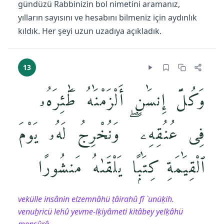
gündüzü Rabbinizin bol nimetini aramanız,
yılların sayısını ve hesabını bilmeniz için aydınlık
kıldık. Her şeyi uzun uzadıya açıkladık.
13
وَكُلَّ إِنسَٰنٍ أَلْزَمْنَٰهُ طَٰٓئِرَهُۥ
فِى عُنُقِهِۦ ۖ وَنُخْرِجُ لَهُۥ يَوْمَ
ٱلْقِيَٰمَةِ كِتَٰبًۭا يَلْقَىٰهُ مَنشُورًا
vekülle insânin elzemnâhü ṭâirahû fî `unüḳih.
venuḫricü lehû yevme-lḳiyâmeti kitâbey yelḳâhü