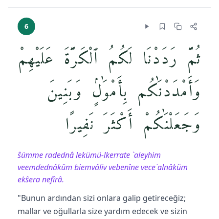
6
ثُمَّ رَدَدْنَا لَكُمُ ٱلْكَرَّةَ عَلَيْهِمْ
وَأَمْدَدْنَٰكُم بِأَمْوَٰلٍۢ وَبَنِينَ
وَجَعَلْنَٰكُمْ أَكْثَرَ نَفِيرًا
ŝümme radednâ lekümü-lkerrate `aleyhim
veemdednâküm biemvâliv vebenîne vece`alnâküm
ekŝera nefîrâ.
"Bunun ardından sizi onlara galip getireceğiz;
mallar ve oğullarla size yardım edecek ve sizin