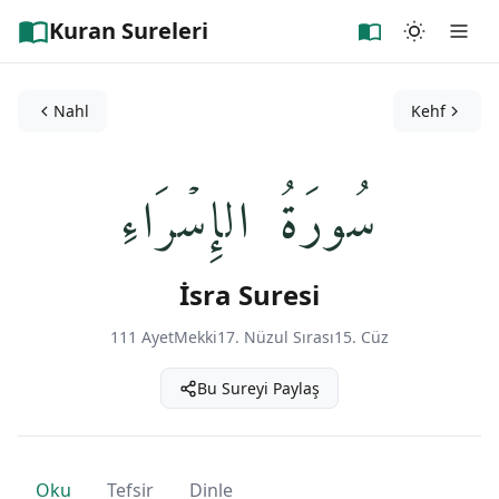
Kuran Sureleri
Nahl
Kehf
سُورَةُ الإِسۡرَاءِ
İsra Suresi
111 Ayet
Mekki
17. Nüzul Sırası
15. Cüz
Bu Sureyi Paylaş
Oku
Tefsir
Dinle