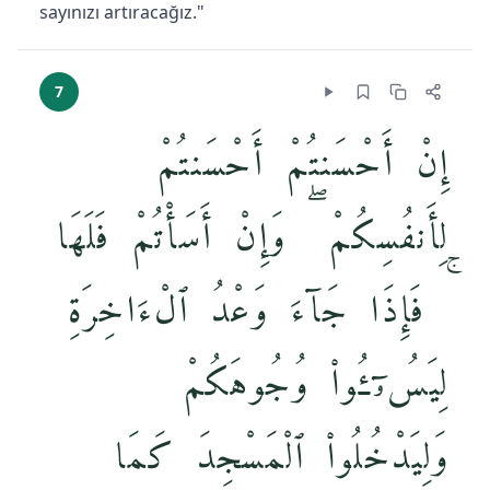
sayınızı artıracağız."
7
إِنْ أَحْسَنتُمْ أَحْسَنتُمْ
لِأَنفُسِكُمْ ۖ وَإِنْ أَسَأْتُمْ فَلَهَا
ۚ فَإِذَا جَآءَ وَعْدُ ٱلْءَاخِرَةِ
لِيَسُۥٓـُٔوا۟ وُجُوهَكُمْ
وَلِيَدْخُلُوا۟ ٱلْمَسْجِدَ كَمَا