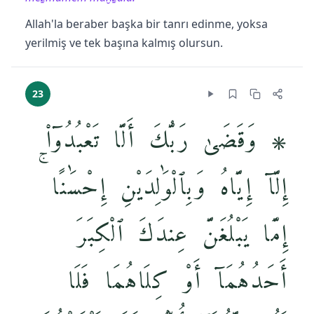
Allah'la beraber başka bir tanrı edinme, yoksa
yerilmiş ve tek başına kalmış olursun.
23
۞ وَقَضَىٰ رَبُّكَ أَلَّا تَعْبُدُوٓا۟
إِلَّآ إِيَّاهُ وَبِٱلْوَٰلِدَيْنِ إِحْسَٰنًا ۚ
إِمَّا يَبْلُغَنَّ عِندَكَ ٱلْكِبَرَ
أَحَدُهُمَآ أَوْ كِلَاهُمَا فَلَا