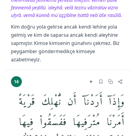
meni-htedâ feinnemâ yehtedî linefsih. vemen ḍalle
feinnemâ yeḍillü `aleyhâ. velâ teziru vâziratüv vizra
uḫrâ. vemâ künnâ mü`aẕẕibîne ḥattâ neb`aŝe rasûlâ.
Kim doğru yola gelirse ancak kendi lehine yola
gelmiş ve kim de saparsa ancak kendi aleyhine
sapmıştır. Kimse kimsenin günahını çekmez. Biz
peygamber göndermedikçe kimseye
azabetmeyiz.
16
وَإِذَآ أَرَدْنَآ أَن نُّهْلِكَ قَرْيَةً
أَمَرْنَا مُتْرَفِيهَا فَفَسَقُوا۟ فِيهَا