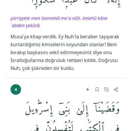
إِنَّهُۥ كَانَ عَبْدًۭا شَكُورًۭا
ẕürriyyete men ḥamelnâ me`a nûḥ. innehû kâne
`abden şekûrâ.
Musa'ya kitap verdik. Ey Nuh'la beraber taşıyarak
kurtardığımız kimselerin soyundan olanlar! Beni
bırakıp başkasını vekil edinmeyesiniz diye onu
İsrailoğullarına doğruluk rehberi kıldık. Doğrusu
Nuh, çok şükreden bir kuldu.
4
وَقَضَيْنَآ إِلَىٰ بَنِىٓ إِسْرَٰٓءِيلَ
فِى ٱلْكِتَٰبِ لَتُفْسِدُنَّ فِى