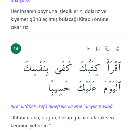
menşûrâ.
Her insanın boynuna işlediklerini dolarız ve
kıyamet günü açılmış bulacağı Kitap'ı önüne
çıkarırız.
14
ٱقْرَأْ كِتَٰبَكَ كَفَىٰ بِنَفْسِكَ
ٱلْيَوْمَ عَلَيْكَ حَسِيبًۭا
iḳra' kitâbek. kefâ binefsike-lyevme `aleyke ḥasîbâ.
"Kitabını oku, bugün, hesap görücü olarak sen
kendine yetersin."