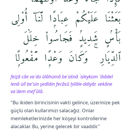
بَعَثْنَا عَلَيْكُمْ عِبَادًۭا لَّنَآ أُو۟لِى
بَأْسٍۢ شَدِيدٍۢ فَجَاسُوا۟ خِلَٰلَ
ٱلدِّيَارِ ۚ وَكَانَ وَعْدًۭا مَّفْعُولًۭا
feiẕâ câe va`dü ûlâhümâ be`aŝnâ `aleyküm `ibâdel
lenâ ülî be'sin şedîdin fecâsû ḫilâle-ddiyâr. vekâne
va`dem mef`ûlâ.
"Bu ikiden birincisinin vakti gelince, üzerinize pek
güçlü olan kullarımızı salacağız. Onlar
memleketlerinizde her köşeyi kontrollerine
alacaklar. Bu, yerine gelecek bir vaaddir."