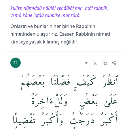
küllen nümiddü hâülâi vehâülâi min `aṭâi rabbik.
vemâ kâne `aṭâü rabbike maḥżûrâ.
Onların ve bunların her birine Rabbinin
nimetinden ulaştırırız. Esasen Rabbinin nimeti
kimseye yasak kılınmış değildir.
21
ٱنظُرْ كَيْفَ فَضَّلْنَا بَعْضَهُمْ
عَلَىٰ بَعْضٍۢ ۚ وَلَلْءَاخِرَةُ
أَكْبَرُ دَرَجَٰتٍۢ وَأَكْبَرُ تَفْضِيلًۭا