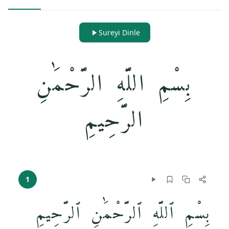
Sureyi Dinle
بِسْمِ اللَّهِ الرَّحْمَٰنِ
الرَّحِيمِ
1
بِسْمِ ٱللَّهِ ٱلرَّحْمَٰنِ ٱلرَّحِيمِ