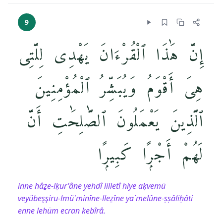
9
إِنَّ هَٰذَا ٱلْقُرْءَانَ يَهْدِى لِلَّتِى
هِىَ أَقْوَمُ وَيُبَشِّرُ ٱلْمُؤْمِنِينَ
ٱلَّذِينَ يَعْمَلُونَ ٱلصَّٰلِحَٰتِ أَنَّ
لَهُمْ أَجْرًۭا كَبِيرًۭا
inne hâẕe-lḳur'âne yehdî lilletî hiye aḳvemü
veyübeşşiru-lmü'minîne-lleẕîne ya`melûne-ṣṣâliḥâti
enne lehüm ecran kebîrâ.