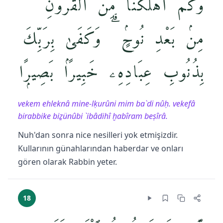
وَكَمْ أَهْلَكْنَا مِنَ ٱلْقُرُونِ
مِنۢ بَعْدِ نُوحٍۢ ۗ وَكَفَىٰ بِرَبِّكَ
بِذُنُوبِ عِبَادِهِۦ خَبِيرًۢا بَصِيرًۭا
vekem ehleknâ mine-lḳurûni mim ba`di nûḥ. vekefâ
birabbike biẕünûbi `ibâdihî ḫabîram beṣîrâ.
Nuh'dan sonra nice nesilleri yok etmişizdir.
Kullarının günahlarından haberdar ve onları
gören olarak Rabbin yeter.
18