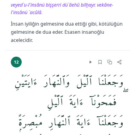
veyed`u-l'insânü bişşerri dü`âehû bilḫayr. vekâne-
l'insânü `acûlâ.
İnsan iyiliğin gelmesine dua ettiği gibi, kötülüğün
gelmesine de dua eder. Esasen insanoğlu
acelecidir.
12
وَجَعَلْنَا ٱلَّيْلَ وَٱلنَّهَارَ ءَايَتَيْنِ
ۖ فَمَحَوْنَآ ءَايَةَ ٱلَّيْلِ
وَجَعَلْنَآ ءَايَةَ ٱلنَّهَارِ مُبْصِرَةًۭ