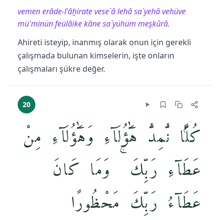
vemen erâde-l'âḫirate vese`â lehâ sa`yehâ vehüve
mü'minün feülâike kâne sa`yühüm meşkûrâ.
Ahireti isteyip, inanmış olarak onun için gerekli
çalışmada bulunan kimselerin, işte onların
çalışmaları şükre değer.
20
كُلًّۭا نُّمِدُّ هَٰٓؤُلَآءِ وَهَٰٓؤُلَآءِ مِنْ
عَطَآءِ رَبِّكَ ۚ وَمَا كَانَ
عَطَآءُ رَبِّكَ مَحْظُورًا