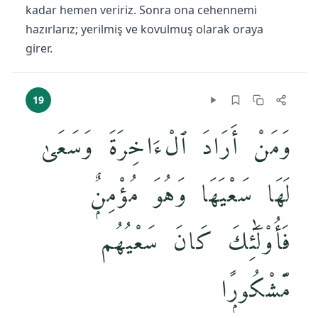
kadar hemen veririz. Sonra ona cehennemi
hazırlarız; yerilmiş ve kovulmuş olarak oraya
girer.
19
وَمَنْ أَرَادَ ٱلْءَاخِرَةَ وَسَعَىٰ
لَهَا سَعْيَهَا وَهُوَ مُؤْمِنٌۭ
فَأُو۟لَٰٓئِكَ كَانَ سَعْيُهُم
مَّشْكُورًۭا