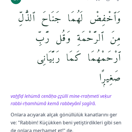
وَٱخْفِضْ لَهُمَا جَنَاحَ ٱلذُّلِّ
مِنَ ٱلرَّحْمَةِ وَقُل رَّبِّ
ٱرْحَمْهُمَا كَمَا رَبَّيَانِى
صَغِيرًۭا
vaḫfiḍ lehümâ cenâḥa-ẕẕülli mine-rraḥmeti veḳur
rabbi-rḥamhümâ kemâ rabbeyânî ṣagîrâ.
Onlara acıyarak alçak gönüllülük kanatlarını ger
ve: "Rabbim! Küçükken beni yetiştirdikleri gibi sen
de onlara merhamet et!" de.