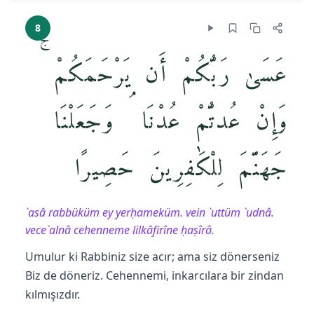
8
عَسَىٰ رَبُّكُمْ أَن يَرْحَمَكُمْ ۚ
وَإِنْ عُدتُّمْ عُدْنَا ۘ وَجَعَلْنَا
جَهَنَّمَ لِلْكَٰفِرِينَ حَصِيرًا
`asâ rabbüküm ey yerḥameküm. vein `uttüm `udnâ.
vece`alnâ cehenneme lilkâfirîne ḥaṣîrâ.
Umulur ki Rabbiniz size acır; ama siz dönerseniz
Biz de döneriz. Cehennemi, inkarcılara bir zindan
kılmışızdır.