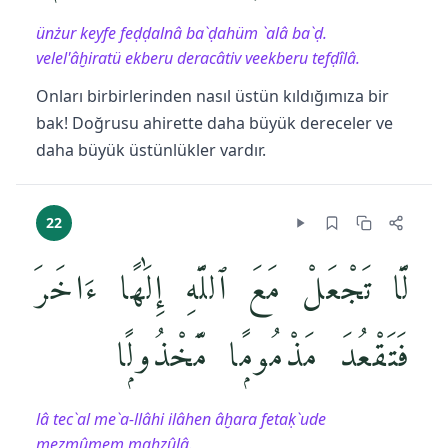
ünżur keyfe feḍḍalnâ ba`ḍahüm `alâ ba`ḍ.
velel'âḫiratü ekberu deracâtiv veekberu tefḍîlâ.
Onları birbirlerinden nasıl üstün kıldığımıza bir
bak! Doğrusu ahirette daha büyük dereceler ve
daha büyük üstünlükler vardır.
22
لَّا تَجْعَلْ مَعَ ٱللَّهِ إِلَٰهًا ءَاخَرَ
فَتَقْعُدَ مَذْمُومًۭا مَّخْذُولًۭا
lâ tec`al me`a-llâhi ilâhen âḫara fetaḳ`ude
meẕmûmem maḫẕûlâ.