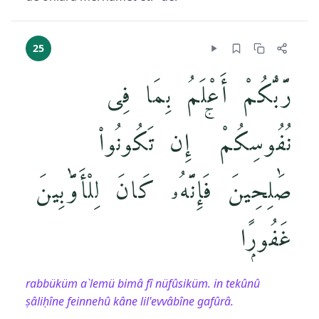
25
رَّبُّكُمْ أَعْلَمُ بِمَا فِى
نُفُوسِكُمْ ۚ إِن تَكُونُوا۟
صَٰلِحِينَ فَإِنَّهُۥ كَانَ لِلْأَوَّٰبِينَ
غَفُورًۭا
rabbüküm a`lemü bimâ fî nüfûsiküm. in tekûnû
ṣâliḥîne feinnehû kâne lil'evvâbîne gafûrâ.