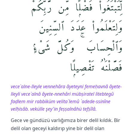
لِّتَبْتَغُوا۟ فَضْلًۭا مِّن رَّبِّكُمْ
وَلِتَعْلَمُوا۟ عَدَدَ ٱلسِّنِينَ
وَٱلْحِسَابَ ۚ وَكُلَّ شَىْءٍۢ
فَصَّلْنَٰهُ تَفْصِيلًۭا
vece`alne-lleyle vennehâra âyeteyni femeḥavnâ âyete-
lleyli vece`alnâ âyete-nnehâri mübṣiratel litebtegû
faḍlem mir rabbiküm velita`lemû `adede-ssinîne
velḥisâb. vekülle şey'in feṣṣalnâhü tefṣîlâ.
Gece ve gündüzü varlığımıza birer delil kıldık. Bir
delil olan geceyi kaldırıp yine bir delil olan