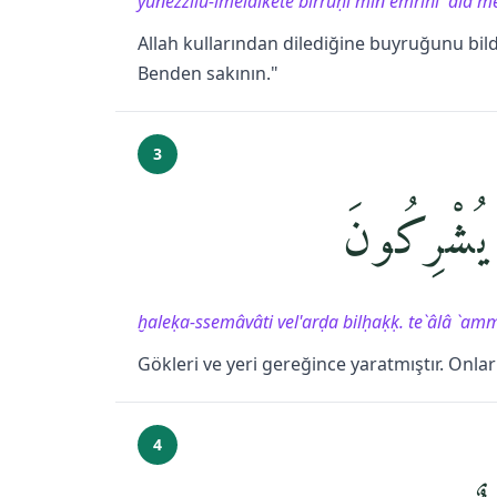
yünezzilü-lmelâikete birrûḥi min emrihî `alâ me
Allah kullarından dilediğine buyruğunu bildi
Benden sakının."
3
يُشْرِكُونَ
ḫaleḳa-ssemâvâti vel'arḍa bilḥaḳḳ. te`âlâ `am
Gökleri ve yeri gereğince yaratmıştır. Onlar
4