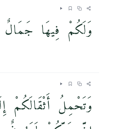
وَلَكُمْ فِيهَا جَمَالٌ
وَتَحْمِلُ أَثْقَالَكُمْ إِ ۚ