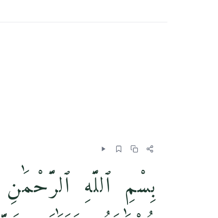
بِسْمِ ٱللَّهِ ٱلرَّحْمَٰنِ ۚ