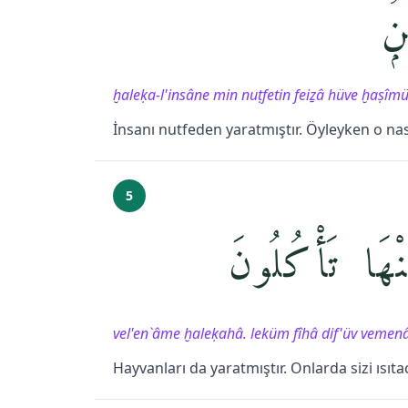
ٌۭ
ḫaleḳa-l'insâne min nuṭfetin feiẕâ hüve ḫaṣî
İnsanı nutfeden yaratmıştır. Öyleyken o nas
5
ْهَا تَأْكُلُونَ
vel'en`âme ḫaleḳahâ. leküm fîhâ dif'üv vemenâ
Hayvanları da yaratmıştır. Onlarda sizi ısıta