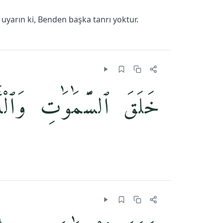
 uyarın ki, Benden başka tanrı yoktur.
خَلَقَ ٱلسَّمَٰوَٰتِ وَٱلْأ