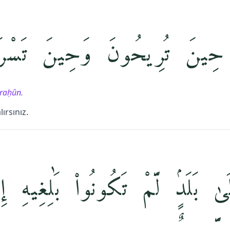
 حِينَ تُرِيحُونَ وَحِينَ تَسْرَ
sraḥûn.
ırsınız.
لَىٰ بَلَدٍۢ لَّمْ تَكُونُوا۟ بَٰلِغِيهِ