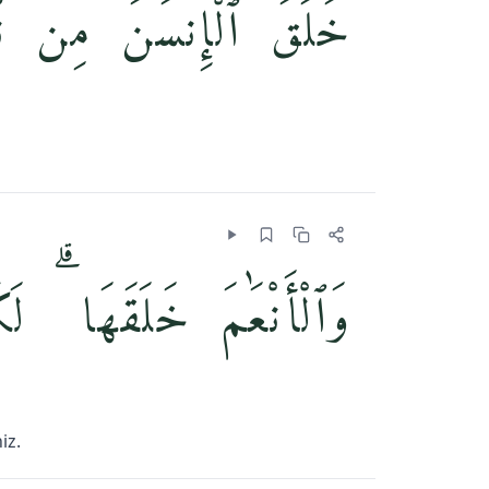
خَلَقَ ٱلْإِنسَٰنَ مِن نُّط
وَٱلْأَنْعَٰمَ خَلَقَهَا ۗ ل
iz.