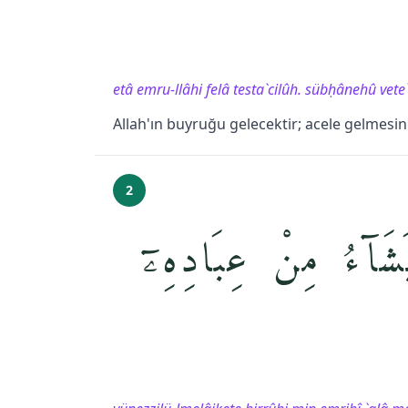
etâ emru-llâhi felâ testa`cilûh. sübḥânehû vet
Allah'ın buyruğu gelecektir; acele gelmesin
2
َشَآءُ مِنْ عِبَادِهِۦٓ