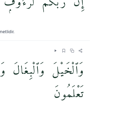
إِنَّ رَبَّكُمْ لَرَءُوفٌۭ ر
etlidir.
وَٱلْخَيْلَ وَٱلْبِغَالَ وَٱ
تَعْلَمُونَ