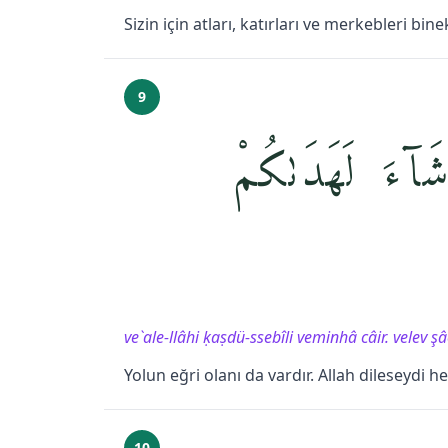
Sizin için atları, katırları ve merkebleri bin
9
آءَ لَهَدَىٰكُمْ
ve`ale-llâhi ḳaṣdü-ssebîli veminhâ câir. velev 
Yolun eğri olanı da vardır. Allah dileseydi he
10