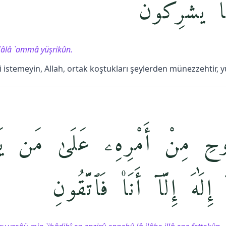
َا يُشْرِكُونَ
e`âlâ `ammâ yüşrikûn.
i istemeyin, Allah, ortak koştukları şeylerden münezzehtir, y
ِٱلرُّوحِ مِنْ أَمْرِهِۦ عَلَىٰ مَن ي
ِلَٰهَ إِلَّآ أَنَا۠ فَٱتَّقُونِ