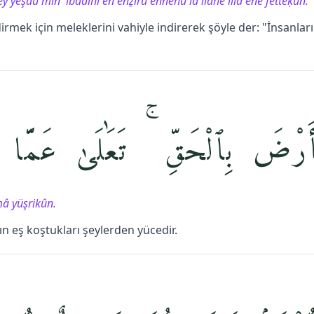
y yeşâü min `ibâdihî en enẕirû ennehû lâ ilâhe illâ ene fetteḳûn.
rmek için meleklerini vahiyle indirerek şöyle der: "İnsanları
َرْضَ بِٱلْحَقِّ ۚ تَعَٰلَىٰ عَمَّا 
mâ yüşrikûn.
ın eş koştukları şeylerden yücedir.