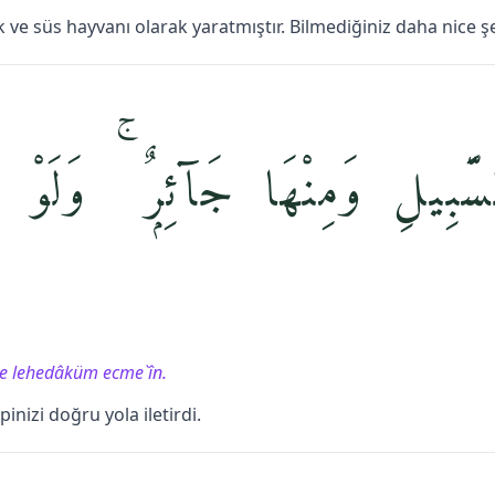
ek ve süs hayvanı olarak yaratmıştır. Bilmediğiniz daha nice şe
َبِيلِ وَمِنْهَا جَآئِرٌۭ ۚ وَلَوْ شَ
şâe lehedâküm ecme`în.
pinizi doğru yola iletirdi.