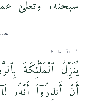
سُبْحَٰنَهُۥ وَتَعَٰلَىٰ عَمّ
ücedir.
يُنَزِّلُ ٱلْمَلَٰٓئِكَةَ ب
أَنْ أَنذِرُوٓا۟ أَنَّهُۥ لَآ إ