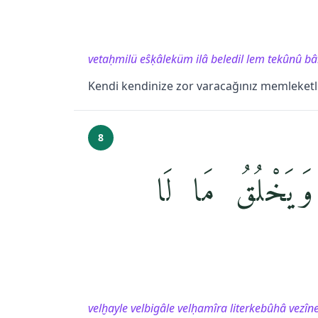
vetaḥmilü eŝḳâleküm ilâ beledil lem tekûnû bâli
Kendi kendinize zor varacağınız memleketler
8
 وَيَخْلُقُ مَا لَا
velḫayle velbigâle velḥamîra literkebûhâ vezîn