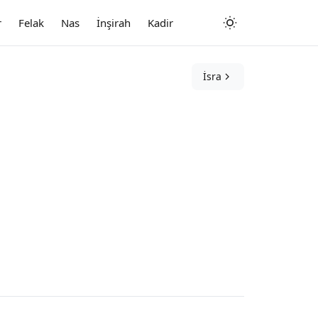
r
Felak
Nas
İnşirah
Kadir
İsra