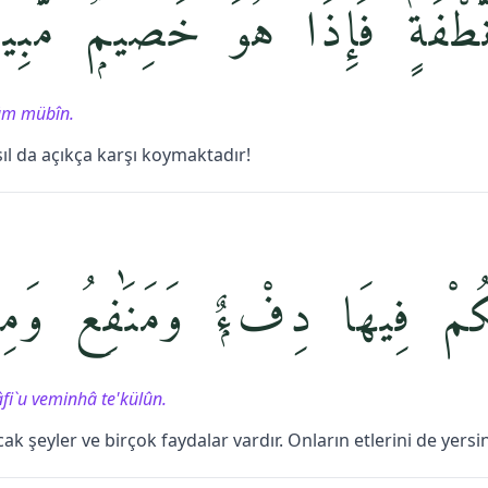
ْفَةٍۢ فَإِذَا هُوَ خَصِيمٌۭ مُّبِين
müm mübîn.
ıl da açıkça karşı koymaktadır!
َكُمْ فِيهَا دِفْءٌۭ وَمَنَٰفِعُ وَمِن
fi`u veminhâ te'külûn.
cak şeyler ve birçok faydalar vardır. Onların etlerini de yersin