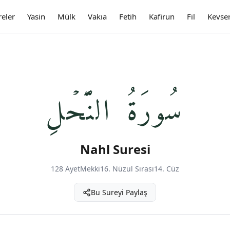
reler
Yasin
Mülk
Vakıa
Fetih
Kafirun
Fil
Kevse
سُورَةُ النَّحۡلِ
Nahl Suresi
128 Ayet
Mekki
16. Nüzul Sırası
14. Cüz
Bu Sureyi Paylaş