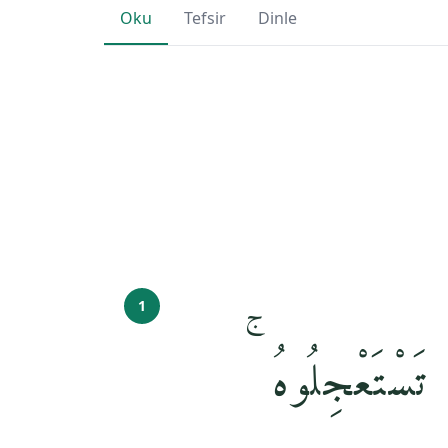
Oku
Tefsir
Dinle
1
ا تَسْتَعْجِلُوهُ