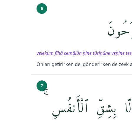
6
حُونَ
veleküm fîhâ cemâlün ḥîne türîḥûne veḥîne te
Onları getirirken de, gönderirken de zevk al
7
 إِلَّا بِشِقِّ ٱلْأَنفُسِ