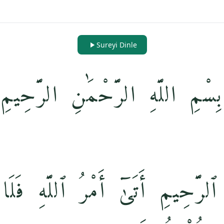
Sureyi Dinle
بِسْمِ اللَّهِ الرَّحْمَٰنِ الرَّحِيمِ
 ٱلرَّحِيمِ أَتَىٰٓ أَمْرُ ٱللَّهِ فَلَ