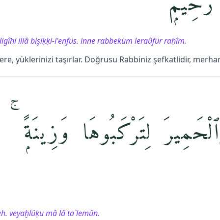
َّحِيمٌۭ
gîhi illâ bişiḳḳi-l'enfüs. inne rabbeküm leraûfür raḥîm.
e, yüklerinizi taşırlar. Doğrusu Rabbiniz şefkatlidir, merham
لْحَمِيرَ لِتَرْكَبُوهَا وَزِينَةًۭ ۚ
eh. veyaḫlüḳu mâ lâ ta`lemûn.