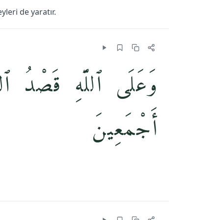
yleri de yaratır.
وَعَلَى ٱللَّهِ قَصْدُ ٱلسّ
أَجْمَعِينَ