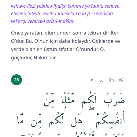
vehüve-lleẕî yebdeü-lḫalḳa ŝümme yü`îdühû vehüve
ehvenü `aleyh. velehü-lmeŝelü-l'a`lâ fi-ssemâvâti
vel'arḍ. vehüve-l`azîzü-lḥakîm.
Önce yaratan, ölümünden sonra tekrar dirilten
O'dur. Bu, O'nun için daha kolaydır. Göklerde ve
yerde olan en üstün sıfatlar O'nundur. O,
güçlüdür, Hakim'dir.
28
ضَرَبَ لَكُم مَّثَلًۭا مِّنْ
أَنفُسِكُمْ ۖ هَل لَّكُم مِّن مَّا