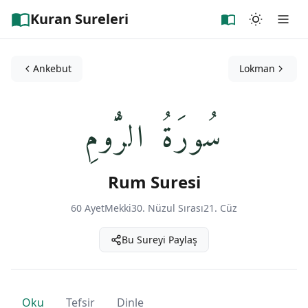
Kuran Sureleri
Ankebut
Lokman
سُورَةُ الرُّومِ
Rum Suresi
60 Ayet
Mekki
30. Nüzul Sırası
21. Cüz
Bu Sureyi Paylaş
Oku
Tefsir
Dinle