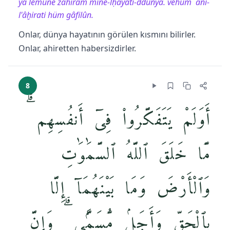
ya`lemûne żâhiram mine-lḥayâti-ddünyâ. vehüm `ani-
l'âḫirati hüm gâfilûn.
Onlar, dünya hayatının görülen kısmını bilirler.
Onlar, ahiretten habersizdirler.
8
أَوَلَمْ يَتَفَكَّرُوا۟ فِىٓ أَنفُسِهِم ۗ
مَّا خَلَقَ ٱللَّهُ ٱلسَّمَٰوَٰتِ
وَٱلْأَرْضَ وَمَا بَيْنَهُمَآ إِلَّا
بِٱلْحَقِّ وَأَجَلٍۢ مُّسَمًّۭى ۗ وَإِنَّ