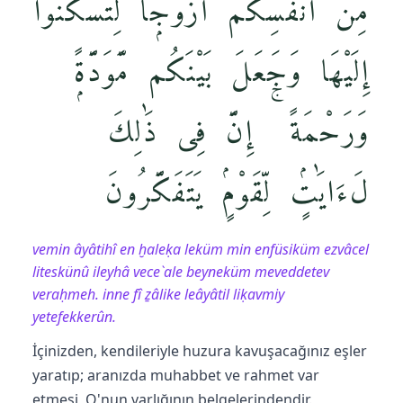
مِّنْ أَنفُسِكُمْ أَزْوَٰجًۭا لِّتَسْكُنُوٓا۟
إِلَيْهَا وَجَعَلَ بَيْنَكُم مَّوَدَّةًۭ
وَرَحْمَةً ۚ إِنَّ فِى ذَٰلِكَ
لَءَايَٰتٍۢ لِّقَوْمٍۢ يَتَفَكَّرُونَ
vemin âyâtihî en ḫaleḳa leküm min enfüsiküm ezvâcel
liteskünû ileyhâ vece`ale beyneküm meveddetev
veraḥmeh. inne fî ẕâlike leâyâtil liḳavmiy
yetefekkerûn.
İçinizden, kendileriyle huzura kavuşacağınız eşler
yaratıp; aranızda muhabbet ve rahmet var
etmesi, O'nun varlığının belgelerindendir.