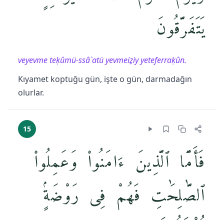
يَتَفَرَّقُونَ
veyevme teḳûmü-ssâ`atü yevmeiẕiy yeteferraḳûn.
Kıyamet koptuğu gün, işte o gün, darmadağın
olurlar.
15
فَأَمَّا ٱلَّذِينَ ءَامَنُوا۟ وَعَمِلُوا۟
ٱلصَّٰلِحَٰتِ فَهُمْ فِى رَوْضَةٍۢ