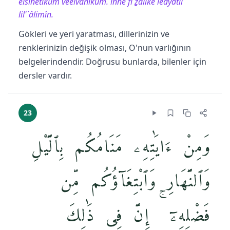
elsinetiküm veelvâniküm. inne fî ẕâlike leâyâtil
lil'`âlimîn.
Gökleri ve yeri yaratması, dillerinizin ve
renklerinizin değişik olması, O'nun varlığının
belgelerindendir. Doğrusu bunlarda, bilenler için
dersler vardır.
23
وَمِنْ ءَايَٰتِهِۦ مَنَامُكُم بِٱلَّيْلِ
وَٱلنَّهَارِ وَٱبْتِغَآؤُكُم مِّن
فَضْلِهِۦٓ ۚ إِنَّ فِى ذَٰلِكَ