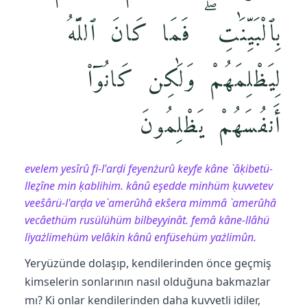
بِٱلْبَيِّنَٰتِ ۖ فَمَا كَانَ ٱللَّهُ
لِيَظْلِمَهُمْ وَلَٰكِن كَانُوٓا۟
أَنفُسَهُمْ يَظْلِمُونَ
evelem yesîrû fi-l'arḍi feyenżurû keyfe kâne `âḳibetü-
lleẕîne min ḳablihim. kânû eşedde minhüm ḳuvvetev
veeŝârü-l'arḍa ve`amerûhâ ekŝera mimmâ `amerûhâ
vecâethüm rusülühüm bilbeyyinât. femâ kâne-llâhü
liyażlimehüm velâkin kânû enfüsehüm yażlimûn.
Yeryüzünde dolaşıp, kendilerinden önce geçmiş
kimselerin sonlarının nasıl olduğuna bakmazlar
mı? Ki onlar kendilerinden daha kuvvetli idiler,