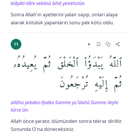
biâyâti-llâhi vekânû bihâ yestehziûn.
Sonra Allah'ın ayetlerini yalan sayıp, onları alaya
alarak kötülük yapanların sonu pek kötü oldu.
11
ٱللَّهُ يَبْدَؤُا۟ ٱلْخَلْقَ ثُمَّ يُعِيدُهُۥ
ثُمَّ إِلَيْهِ تُرْجَعُونَ
allâhü yebdeü-lḫalḳa ŝümme yü`îdühû ŝümme ileyhi
türce`ûn.
Allah önce yaratır, ölümünden sonra tekrar diriltir.
Sonunda O'na döneceksiniz.