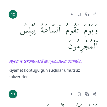
12
وَيَوْمَ تَقُومُ ٱلسَّاعَةُ يُبْلِسُ
ٱلْمُجْرِمُونَ
veyevme teḳûmü-ssâ`atü yüblisü-lmücrimûn.
Kıyamet koptuğu gün suçlular umutsuz
kalıverirler.
13