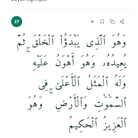
27
وَهُوَ ٱلَّذِى يَبْدَؤُا۟ ٱلْخَلْقَ ثُمَّ
يُعِيدُهُۥ وَهُوَ أَهْوَنُ عَلَيْهِ ۚ
وَلَهُ ٱلْمَثَلُ ٱلْأَعْلَىٰ فِى
ٱلسَّمَٰوَٰتِ وَٱلْأَرْضِ ۚ وَهُوَ
ٱلْعَزِيزُ ٱلْحَكِيمُ