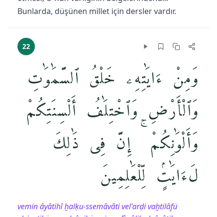
Bunlarda, düşünen millet için dersler vardır.
22
وَمِنْ ءَايَٰتِهِۦ خَلْقُ ٱلسَّمَٰوَٰتِ
وَٱلْأَرْضِ وَٱخْتِلَٰفُ أَلْسِنَتِكُمْ
وَأَلْوَٰنِكُمْ ۚ إِنَّ فِى ذَٰلِكَ
لَءَايَٰتٍۢ لِّلْعَٰلِمِينَ
vemin âyâtihî ḫalḳu-ssemâvâti vel'arḍi vaḫtilâfü