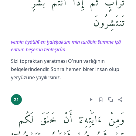
تُرَابٍۢ ثُمَّ إِذَآ أَنتُم بَشَرٌۭ
تَنتَشِرُونَ
vemin âyâtihî en ḫaleḳaküm min türâbin ŝümme iẕâ
entüm beşerun tenteşirûn.
Sizi topraktan yaratması O'nun varlığının
belgelerindendir. Sonra hemen birer insan olup
yeryüzüne yayılırsınız.
21
وَمِنْ ءَايَٰتِهِۦٓ أَنْ خَلَقَ لَكُم