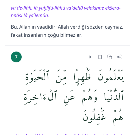
va`de-llâh. lâ yuḫlifü-llâhü va`dehû velâkinne ekŝera-
nnâsi lâ ya`lemûn.
Bu, Allah'ın vaadidir; Allah verdiği sözden caymaz,
fakat insanların çoğu bilmezler.
7
يَعْلَمُونَ ظَٰهِرًۭا مِّنَ ٱلْحَيَوٰةِ
ٱلدُّنْيَا وَهُمْ عَنِ ٱلْءَاخِرَةِ
هُمْ غَٰفِلُونَ