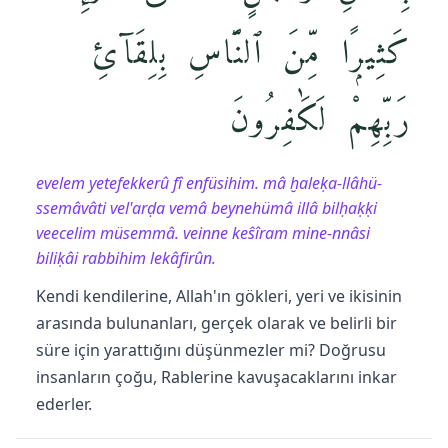
كَثِيرًۭا مِّنَ ٱلنَّاسِ بِلِقَآئِ
رَبِّهِمْ لَكَٰفِرُونَ
evelem yetefekkerû fî enfüsihim. mâ ḫaleḳa-llâhü-
ssemâvâti vel'arḍa vemâ beynehümâ illâ bilḥaḳḳi
veecelim müsemmâ. veinne keŝîram mine-nnâsi
biliḳâi rabbihim lekâfirûn.
Kendi kendilerine, Allah'ın gökleri, yeri ve ikisinin
arasında bulunanları, gerçek olarak ve belirli bir
süre için yarattığını düşünmezler mi? Doğrusu
insanların çoğu, Rablerine kavuşacaklarını inkar
ederler.