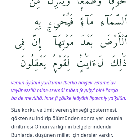
خَوْفًۭا وَطَمَعًۭا وَيُنَزِّلُ مِنَ
ٱلسَّمَآءِ مَآءًۭ فَيُحْىِۦ بِهِ
ٱلْأَرْضَ بَعْدَ مَوْتِهَآ ۚ إِنَّ فِى
ذَٰلِكَ لَءَايَٰتٍۢ لِّقَوْمٍۢ يَعْقِلُونَ
vemin âyâtihî yürîkümü-lberḳa ḫavfev veṭame`av
veyünezzilü mine-ssemâi mâen feyuḥyî bihi-l'arḍa
ba`de mevtihâ. inne fî ẕâlike leâyâtil liḳavmiy ya`ḳilûn.
Size korku ve ümit veren şimşeği göstermesi,
gökten su indirip ölümünden sonra yeri onunla
diriltmesi O'nun varlığının belgelerindendir.
Bunlarda, düşünen millet için dersler vardır.