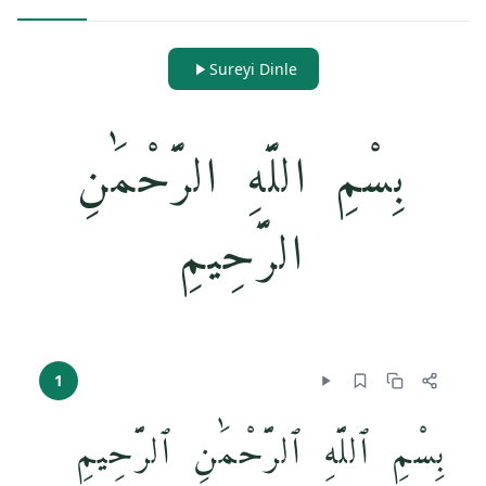
Sureyi Dinle
بِسْمِ اللَّهِ الرَّحْمَٰنِ
الرَّحِيمِ
1
بِسْمِ ٱللَّهِ ٱلرَّحْمَٰنِ ٱلرَّحِيمِ