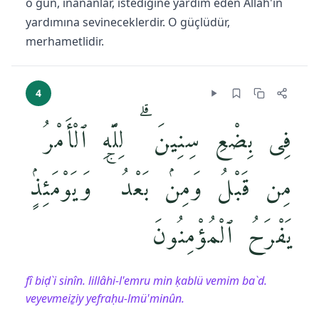
o gün, inananlar, istediğine yardım eden Allah'ın
yardımına sevineceklerdir. O güçlüdür,
merhametlidir.
4
فِى بِضْعِ سِنِينَ ۗ لِلَّهِ ٱلْأَمْرُ
مِن قَبْلُ وَمِنۢ بَعْدُ ۚ وَيَوْمَئِذٍۢ
يَفْرَحُ ٱلْمُؤْمِنُونَ
fî biḍ`i sinîn. lillâhi-l'emru min ḳablü vemim ba`d.
veyevmeiẕiy yefraḥu-lmü'minûn.