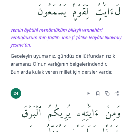
لَءَايَٰتٍۢ لِّقَوْمٍۢ يَسْمَعُونَ
vemin âyâtihî menâmüküm billeyli vennehâri
vebtigâüküm min faḍlih. inne fî ẕâlike leâyâtil liḳavmiy
yesme`ûn.
Geceleyin uyumanız, gündüz de lütfundan rızık
aramanız O'nun varlığının belgelerindendir.
Bunlarda kulak veren millet için dersler vardır.
24
وَمِنْ ءَايَٰتِهِۦ يُرِيكُمُ ٱلْبَرْقَ