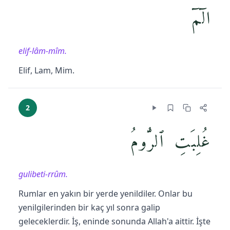
الٓمٓ
elif-lâm-mîm.
Elif, Lam, Mim.
2
غُلِبَتِ ٱلرُّومُ
gulibeti-rrûm.
Rumlar en yakın bir yerde yenildiler. Onlar bu
yenilgilerinden bir kaç yıl sonra galip
geleceklerdir. İş, eninde sonunda Allah'a aittir. İşte