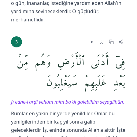
o gün, inananlar, istediğine yardım eden Allah'ın
yardımına sevineceklerdir. O güçlüdür,
merhametlidir.
3
فِىٓ أَدْنَى ٱلْأَرْضِ وَهُم مِّنۢ
بَعْدِ غَلَبِهِمْ سَيَغْلِبُونَ
fî edne-l'arḍi vehüm mim ba`di galebihim seyaglibûn.
Rumlar en yakın bir yerde yenildiler. Onlar bu
yenilgilerinden bir kaç yıl sonra galip
geleceklerdir. İş, eninde sonunda Allah'a aittir. İşte