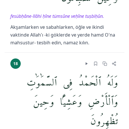
fesübḥâne-llâhi ḥîne tümsûne veḥîne tuṣbiḥûn.
Akşamlarken ve sabahlarken, öğle ve ikindi
vaktinde Allah'ı -ki göklerde ve yerde hamd O'na
mahsustur- tesbih edin, namaz kılın.
18
وَلَهُ ٱلْحَمْدُ فِى ٱلسَّمَٰوَٰتِ
وَٱلْأَرْضِ وَعَشِيًّۭا وَحِينَ
تُظْهِرُونَ