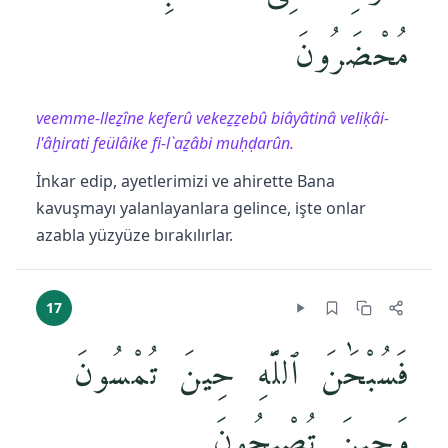
مُحْضَرُونَ
veemme-lleẕîne keferû vekeẕẕebû biâyâtinâ veliḳâi-
l'âḫirati feülâike fi-l`aẕâbi muḥḍarûn.
İnkar edip, ayetlerimizi ve ahirette Bana
kavuşmayı yalanlayanlara gelince, işte onlar
azabla yüzyüze bırakılırlar.
17
فَسُبْحَٰنَ ٱللَّهِ حِينَ تُمْسُونَ
وَحِينَ تُصْبِحُونَ