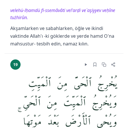
velehü-lḥamdü fi-ssemâvâti vel'arḍi ve`aşiyyev veḥîne
tużhirûn.
Akşamlarken ve sabahlarken, öğle ve ikindi
vaktinde Allah'ı -ki göklerde ve yerde hamd O'na
mahsustur- tesbih edin, namaz kılın.
19
يُخْرِجُ ٱلْحَىَّ مِنَ ٱلْمَيِّتِ
وَيُخْرِجُ ٱلْمَيِّتَ مِنَ ٱلْحَىِّ
وَيُحْىِ ٱلْأَرْضَ بَعْدَ مَوْتِهَا ۚ