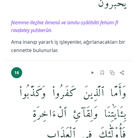
يُحْبَرُونَ
feemme-lleẕîne âmenû ve`amilu-ṣṣâliḥâti fehüm fî
ravḍatey yuḥberûn.
Ama inanıp yararlı iş işleyenler, ağırlanacakları bir
cennette bulunurlar.
16
وَأَمَّا ٱلَّذِينَ كَفَرُوا۟ وَكَذَّبُوا۟
بِـَٔايَٰتِنَا وَلِقَآئِ ٱلْءَاخِرَةِ
فَأُو۟لَٰٓئِكَ فِى ٱلْعَذَابِ