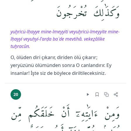
وَكَذَٰلِكَ تُخْرَجُونَ
yuḫricü-lḥayye mine-lmeyyiti veyuḫricü-lmeyyite mine-
lḥayyi veyuḥyi-l'arḍa ba`de mevtihâ. vekeẕâlike
tuḫracûn.
O, ölüden diri çıkarır, diriden ölü çıkarır;
yeryüzünü ölümünden sonra O canlandırır. Ey
insanlar! İşte siz de böylece diriltileceksiniz.
20
وَمِنْ ءَايَٰتِهِۦٓ أَنْ خَلَقَكُم مِّن