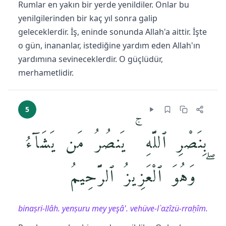
Rumlar en yakın bir yerde yenildiler. Onlar bu
yenilgilerinden bir kaç yıl sonra galip
geleceklerdir. İş, eninde sonunda Allah'a aittir. İşte
o gün, inananlar, istediğine yardım eden Allah'ın
yardımına sevineceklerdir. O güçlüdür,
merhametlidir.
5
بِنَصْرِ ٱللَّهِ ۚ يَنصُرُ مَن يَشَآءُ
ۖ وَهُوَ ٱلْعَزِيزُ ٱلرَّحِيمُ
binaṣri-llâh. yenṣuru mey yeşâ'. vehüve-l`azîzü-rraḥîm.