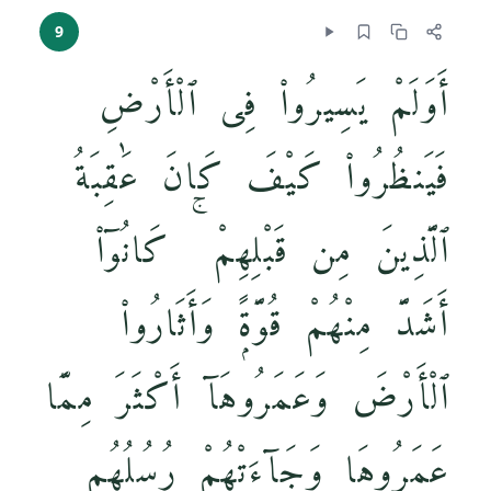
9
أَوَلَمْ يَسِيرُوا۟ فِى ٱلْأَرْضِ
فَيَنظُرُوا۟ كَيْفَ كَانَ عَٰقِبَةُ
ٱلَّذِينَ مِن قَبْلِهِمْ ۚ كَانُوٓا۟
أَشَدَّ مِنْهُمْ قُوَّةًۭ وَأَثَارُوا۟
ٱلْأَرْضَ وَعَمَرُوهَآ أَكْثَرَ مِمَّا
عَمَرُوهَا وَجَآءَتْهُمْ رُسُلُهُم