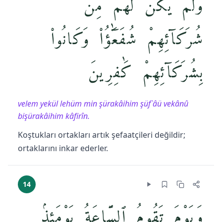
وَلَمْ يَكُن لَّهُم مِّن
شُرَكَآئِهِمْ شُفَعَٰٓؤُا۟ وَكَانُوا۟
بِشُرَكَآئِهِمْ كَٰفِرِينَ
velem yekül lehüm min şürakâihim şüf`âü vekânû
bişürakâihim kâfirîn.
Koştukları ortakları artık şefaatçileri değildir;
ortaklarını inkar ederler.
14
وَيَوْمَ تَقُومُ ٱلسَّاعَةُ يَوْمَئِذٍۢ