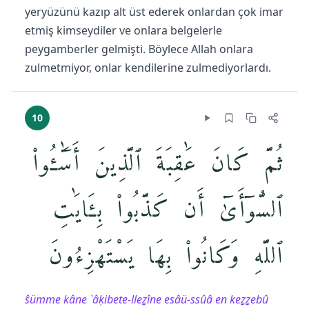
yeryüzünü kazıp alt üst ederek onlardan çok imar
etmiş kimseydiler ve onlara belgelerle
peygamberler gelmişti. Böylece Allah onlara
zulmetmiyor, onlar kendilerine zulmediyorlardı.
10
ثُمَّ كَانَ عَٰقِبَةَ ٱلَّذِينَ أَسَٰٓـُٔوا۟
ٱلسُّوٓأَىٰٓ أَن كَذَّبُوا۟ بِـَٔايَٰتِ
ٱللَّهِ وَكَانُوا۟ بِهَا يَسْتَهْزِءُونَ
ŝümme kâne `âḳibete-lleẕîne esâü-ssûâ en keẕẕebû