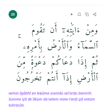
25
وَمِنْ ءَايَٰتِهِۦٓ أَن تَقُومَ
ٱلسَّمَآءُ وَٱلْأَرْضُ بِأَمْرِهِۦ ۚ
ثُمَّ إِذَا دَعَاكُمْ دَعْوَةًۭ مِّنَ
ٱلْأَرْضِ إِذَآ أَنتُمْ تَخْرُجُونَ
vemin âyâtihî en teḳûme-ssemâü vel'arḍu biemrih.
ŝümme iẕâ de`âküm da`vetem mine-l'arḍi iẕâ entüm
tuḫracûn.